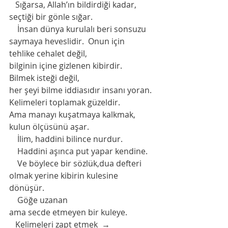
   Sığarsa, Allah’ın bildirdiği kadar, 
seçtiği bir gönle sığar.
    İnsan dünya kurulalı beri sonsuzu 
saymaya heveslidir.  Onun için  
tehlike cehalet değil,
bilginin içine gizlenen kibirdir.
Bilmek isteği değil,
her şeyi bilme iddiasıdır insanı yoran. 
Kelimeleri toplamak güzeldir.
Ama manayı kuşatmaya kalkmak,
kulun ölçüsünü aşar.
    İlim, haddini bilince nurdur.
    Haddini aşınca put yapar kendine.
    Ve böylece bir sözlük,dua defteri 
olmak yerine kibirin kulesine 
dönüşür. 
    Göğe uzanan
ama secde etmeyen bir kuleye.
   Kelimeleri zapt etmek  →