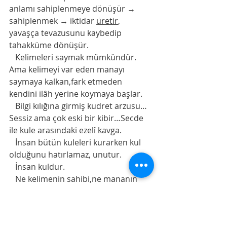
anlamı sahiplenmeye dönüşür →
sahiplenmek → iktidar 
üretir
, 
yavaşça tevazusunu kaybedip 
tahakküme dönüşür.
   Kelimeleri saymak mümkündür.
Ama kelimeyi var eden manayı 
saymaya kalkan,fark etmeden 
kendini ilâh yerine koymaya başlar.
   Bilgi kılığına girmiş kudret arzusu…
Sessiz ama çok eski bir kibir…Secde 
ile kule arasındaki ezelî kavga.
   İnsan bütün kuleleri kurarken kul 
olduğunu hatırlamaz, unutur.
   İnsan kuldur.
   Ne kelimenin sahibi,ne mananın 
ölçüsü,
ne de kaderin yazıcısıdır.
   Kul, anlını yere koyan demektir.