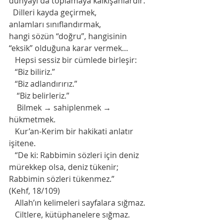
dünyayı da toplamaya kalkışanlardır.
  Dilleri kayda geçirmek,
anlamları sınıflandırmak,
hangi sözün “doğru”, hangisinin 
“eksik” olduğuna karar vermek…
   Hepsi sessiz bir cümlede birleşir:
   “Biz biliriz.”
   “Biz adlandırırız.”
    “Biz belirleriz.”
    Bilmek → sahiplenmek → 
hükmetmek.
   Kur’an-Kerim bir hakikati anlatır 
işitene. 
   “De ki: Rabbimin sözleri için deniz 
mürekkep olsa, deniz tükenir; 
Rabbimin sözleri tükenmez.”
(Kehf, 18/109)
   Allah’ın kelimeleri sayfalara sığmaz.
   Ciltlere, kütüphanelere sığmaz.