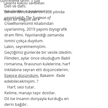
Güncelleme tarihi:
3 Şub
Lavanta kokulu sandıktan
Deli ve dahi.
Yad ellerden iz bırakanlar...
Simon Winchester'ın 1998 yılında 
yayımladığı 
The Surgeon of 
Niçin bir bloğum var.?
Crowthorne
isimli kitabından 
uyarlanmış, 2019 yapımı biyografik 
dram filmi. Yayınlandığı zamanda 
ismini çokça duydum.
Lakin, seyretmemiştim.
Geçtiğimiz günlerde bir vesile izledim.
Filmden, aylar önce okuduğum Babil 
romanına, firavunun kulelerine, harf 
inkilabına seyran etti düşüncelerim.
Epeyce düşündüm.
Bakalım  ifade 
edebilecekmiyim. ?
   Harf, sesi tutar.
Kelime, manayı taşır dostlar.
Dil ise insanın dünyayla kurduğu en 
derin bağdır.