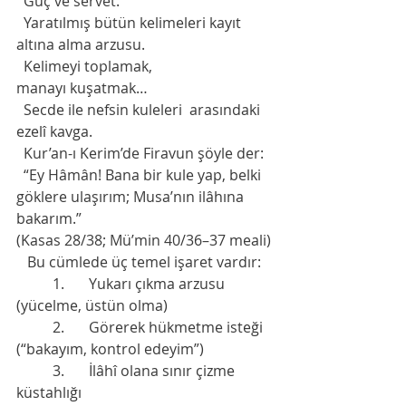
  Güç ve servet.
  Yaratılmış bütün kelimeleri kayıt 
altına alma arzusu.
  Kelimeyi toplamak,
manayı kuşatmak…
  Secde ile nefsin kuleleri  arasındaki 
ezelî kavga.
  Kur’an-ı Kerim’de Firavun şöyle der:
  “Ey Hâmân! Bana bir kule yap, belki 
göklere ulaşırım; Musa’nın ilâhına 
bakarım.”
(Kasas 28/38; Mü’min 40/36–37 meali)
   Bu cümlede üç temel işaret vardır:
	1.	Yukarı çıkma arzusu 
(yücelme, üstün olma)
	2.	Görerek hükmetme isteği 
(“bakayım, kontrol edeyim”)
	3.	İlâhî olana sınır çizme 
küstahlığı