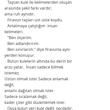
   Taştan kule ile kelimelerden oluşan 
arasında şekil farkı vardır;
ama ruh aynıdır.
   Firavun taşları üst üste koydu.
   Anlatmaya çalıştığım  insan 
kelimeleri. 
   “Ben ölçerim.
   Ben adlandırırım.
   Ben sınırlarım.” diye firavunla aynı 
yerden konuşur. 
   Bütün kulelerin altında bu derin bir 
arzu yatar.  İnsan sadece bilmek 
istemez.
Üstün olmak ister.Sadece anlamak 
değil,
anlamı dağıtan olmak ister.
Sadece sıralamak değil,
kader çizer gibi düzenlemek ister.
   Oysa kulun yeri kule değil, secdedir.