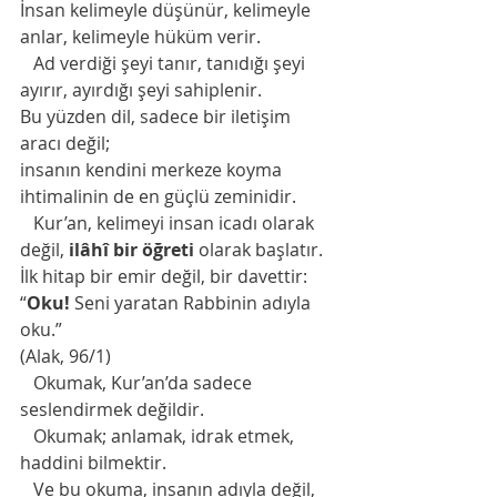
İnsan kelimeyle düşünür, kelimeyle 
anlar, kelimeyle hüküm verir.
   Ad verdiği şeyi tanır, tanıdığı şeyi 
ayırır, ayırdığı şeyi sahiplenir.
Bu yüzden dil, sadece bir iletişim 
aracı değil;
insanın kendini merkeze koyma 
ihtimalinin de en güçlü zeminidir.
   Kur’an, kelimeyi insan icadı olarak 
değil, 
ilâhî bir öğreti
 olarak başlatır.
İlk hitap bir emir değil, bir davettir:
“
Oku!
 Seni yaratan Rabbinin adıyla 
oku.”
(Alak, 96/1)
   Okumak, Kur’an’da sadece 
seslendirmek değildir.
   Okumak; anlamak, idrak etmek, 
haddini bilmektir.
   Ve bu okuma, insanın adıyla değil, 