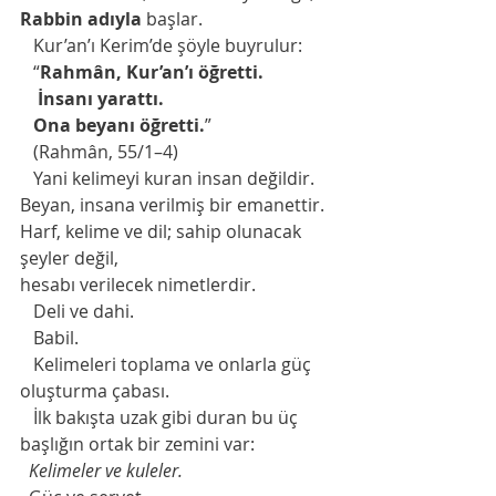
Rabbin adıyla
 başlar.
   Kur’an’ı Kerim’de şöyle buyrulur:
   “
Rahmân, Kur’an’ı öğretti.
    İnsanı yarattı.
   Ona beyanı öğretti.
”
   (Rahmân, 55/1–4)
   Yani kelimeyi kuran insan değildir.
Beyan, insana verilmiş bir emanettir.
Harf, kelime ve dil; sahip olunacak 
şeyler değil,
hesabı verilecek nimetlerdir.
   Deli ve dahi.
   Babil.
   Kelimeleri toplama ve onlarla güç 
oluşturma çabası.
   İlk bakışta uzak gibi duran bu üç 
başlığın ortak bir zemini var:
  Kelimeler ve kuleler.