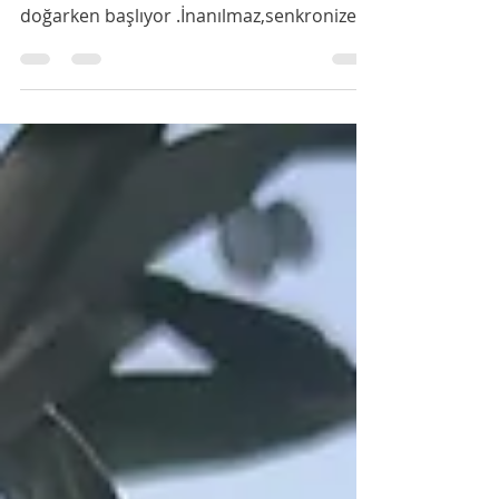
Yaz aylarının,bu kıyıların sembol sesi
ağustos böceklerinin cırıltıları sabah gün
doğarken başlıyor .İnanılmaz,senkronize
sesler,...