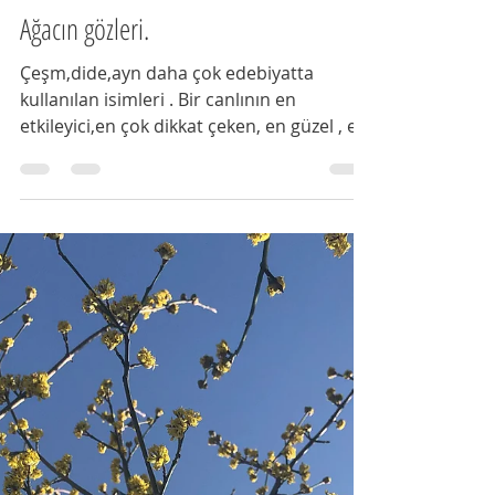
hüma
24 Mar 2019
2 dakikada okunur
Ağacın gözleri.
Çeşm,dide,ayn daha çok edebiyatta
kullanılan isimleri . Bir canlının en
etkileyici,en çok dikkat çeken, en güzel , en
zayıf, en renkli...