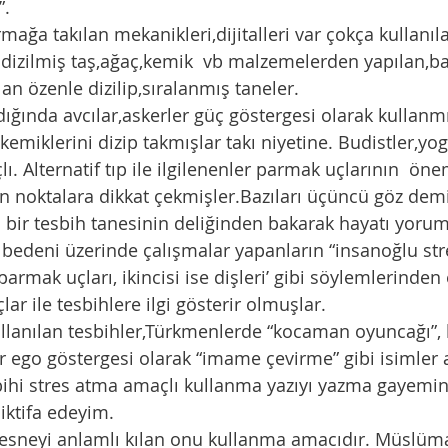
”.
rmağa takılan mekanikleri,dijitalleri var çokça kullanıl
dizilmiş taş,ağaç,kemik  vb malzemelerden yapılan,baz
lan özenle dizilip,sıralanmış taneler.  
ldığında avcılar,askerler güç göstergesi olarak kullanm
emiklerini dizip takmışlar takı niyetine. Budistler,yog
ı. Alternatif tıp ile ilgilenenler parmak uçlarının  öne
n noktalara dikkat çekmişler.Bazıları üçüncü göz demi
ı bir tesbih tanesinin deliğinden bakarak hayatı yoru
ji bedeni üzerinde çalışmalar yapanların “insanoğlu stre
i parmak uçları, ikincisi ise dişleri’ gibi söylemlerinden
lar ile tesbihlere ilgi gösterir olmuşlar. 
ullanılan tesbihler,Türkmenlerde “kocaman oyuncağı”, 
ir ego göstergesi olarak “imame çevirme” gibi isimler a
bihi stres atma amaçlı kullanma yazıyı yazma gayemin
 iktifa edeyim. 
nesneyi anlamlı kılan onu kullanma amacıdır. Müslüma