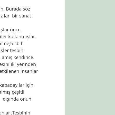
an. Burada söz 
ıları bir sanat 
ışlar önce. 
iler kullanmışlar. 
mine,tesbih 
şler tesbih 
mlamış kendince. 
sini iki yerinden 
 etkilenen insanlar 
kabadayılar için 
lmış çeşitli 
  dışında onun 
nlar ,Tesbihin 