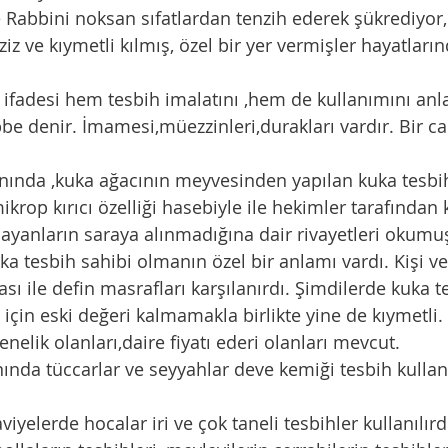
 Rabbini noksan sıfatlardan tenzih ederek şükrediyor,
ziz ve kıymetli kılmış, özel bir yer vermişler hayatları
 ifadesi hem tesbih imalatını ,hem de kullanımını anlat
bbe denir. İmamesi,müezzinleri,durakları vardır. Bir 
 
nında ,kuka ağacının meyvesinden yapılan kuka tesbi
krop kırıcı özelliği hasebiyle ile hekimler tarafından k
ayanların saraya alınmadığına dair rivayetleri okumu
ka tesbih sahibi olmanın özel bir anlamı vardı. Kişi ve
rası ile defin masrafları karşılanırdı. Şimdilerde kuka t
 için eski değeri kalmamakla birlikte yine de kıymetli.
nelik olanları,daire fiyatı ederi olanları mevcut. 
nda tüccarlar ve seyyahlar deve kemiği tesbih kullan
aviyelerde hocalar iri ve çok taneli tesbihler kullanılı