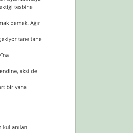
ktiği tesbihe 
ımak demek. Ağır 
çekiyor tane tane 
O”na 
kendine, aksi de 
rt bir yana 
 kullanılan 