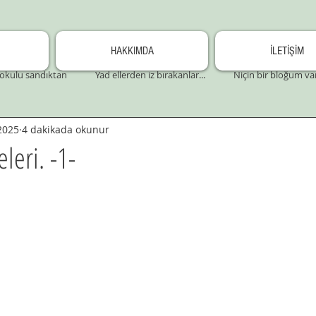
HAKKIMDA
İLETİŞİM
okulu sandıktan
Yad ellerden iz bırakanlar...
Niçin bir bloğum va
2025
4 dakikada okunur
leri. -1-