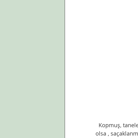
  Kopmuş, taneleri dağılmış, bir  kasenin içinde bir araya gelmeyi bekliyorlardı. Babam 
olsa , saçaklanm