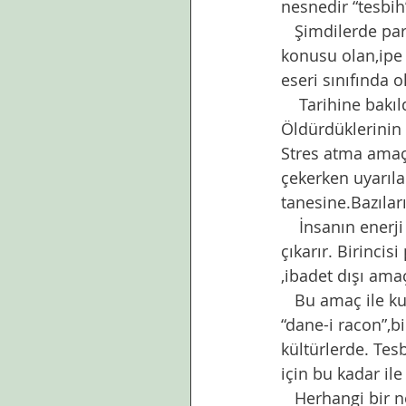
nesnedir “tesbih
   Şimdilerde pa
konusu olan,ipe 
eseri sınıfında o
    Tarihine bakı
Öldürdüklerinin k
Stres atma amaçl
çekerken uyarıla
tanesine.Bazılar
    İnsanın ener
çıkarır. Birincis
,ibadet dışı amaç
   Bu amaç ile k
“dane-i racon”,b
kültürlerde. Tes
için bu kadar ile
   Herhangi bir 