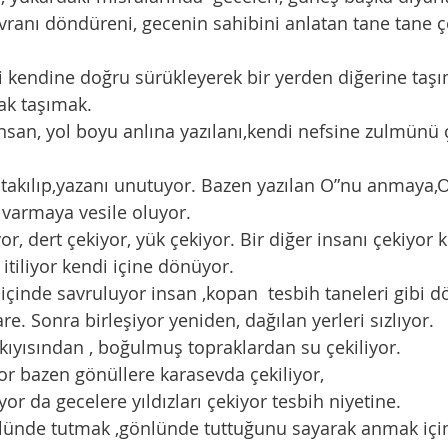
evranı döndüreni, gecenin sahibini anlatan tane tane çe
i kendine doğru sürükleyerek bir yerden diğerine taş
ak taşımak.  
nsan, yol boyu anlına yazılanı,kendi nefsine zulmünü 
 takılıp,yazanı unutuyor. Bazen yazılan O”nu anmaya,
varmaya vesile oluyor. 
or, dert çekiyor, yük çekiyor. Bir diğer insanı çekiyor 
itiliyor kendi içine dönüyor. 
içinde savruluyor insan ,kopan  tesbih taneleri gibi dö
re. Sonra birleşiyor yeniden, dağılan yerleri sızlıyor. 
r kıyısından , boğulmuş topraklardan su çekiliyor.
yor bazen gönüllere karasevda çekiliyor,
iyor da gecelere yıldızları çekiyor tesbih niyetine.
nlünde tutmak ,gönlünde tuttuğunu sayarak anmak için