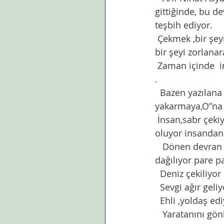
gittiğinde, bu d
teşbih ediyor.
 Çekmek ,bir şey
bir şeyi zorlanar
 Zaman içinde  i
.      
  Bazen yazılana
yakarmaya,O”na 
 İnsan,sabr çekiy
oluyor insandan 
   Dönen devran 
dağılıyor pare pa
  Deniz çekiliyo
  Sevgi ağır geli
  Ehli ,yoldaş ed
   Yaratanını gö