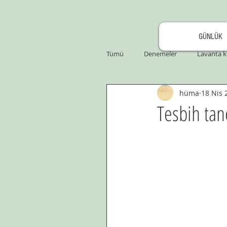
GÜNLÜK
Tümü
Denemeler
Lavanta k
hüma
18 Nis 
Tesbih tane