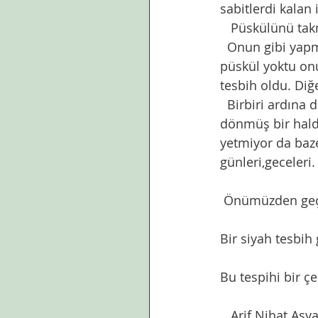
sabitlerdi kalan i
   Püskülünü t
  Onun gibi yapmaya çalıştım.eksik taneleri yeşim taşı tanelerle tamamladım. Uygun 
püskül yoktu onu
tesbih oldu. Diğ
  Birbiri ardına 
dönmüş bir halde
yetmiyor da baze
günleri,geceleri.
 Önümüzden geçe
Bir siyah tesbih 
Bu tespihi bir ç
   Arif Nihat As