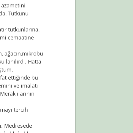
 azametini 
nda. Tutkunu 
ır tutkunlarına. 
cami cemaatine 
h, ağacın,mikrobu 
ullanılırdı. Hatta 
ştum. 
fat ettiğinde bu 
emini ve imalatı 
 Meraklılarının 
mayı tercih 
rdı. Medresede 