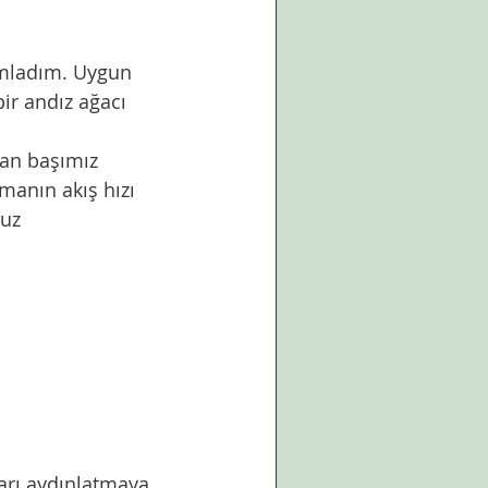
ir andız ağacı 
dan başımız 
anın akış hızı 
uz 
ları aydınlatmaya 