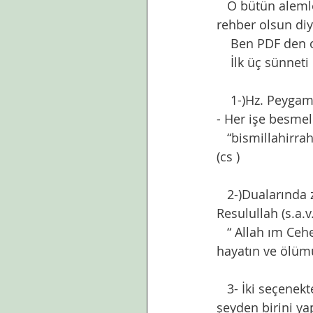
   O bütün aleml
rehber olsun diy
    Ben PDF den
    İlk üç sünne
    1-)Hz. Peyga
- Her işe besmele
   “bismillahirrahmanirrahîm ile başlanmayan önemli hiçbir iş, hayırlı sonuç vermez.” 
(cs )
   2-)Dualarında 
Resulullah (s.a.v
   “ Allah ım Cehennem azabından, kabir azabından, Mesih deccal ın fitnesinden, 
hayatın ve ölümü
   3- İki seçenek
şeyden birini y