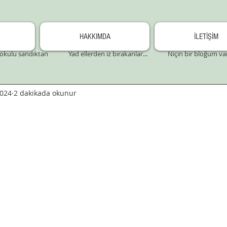
HAKKIMDA
İLETİŞİM
okulu sandıktan
Yad ellerden iz bırakanlar...
Niçin bir bloğum va
2024
2 dakikada okunur