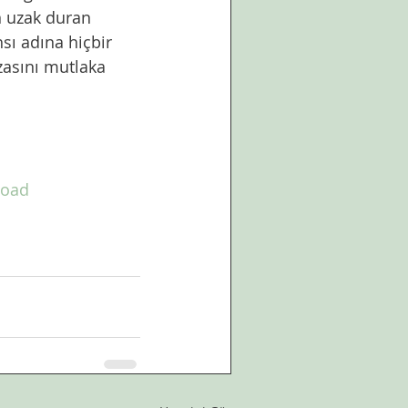
n uzak duran 
sı adına hiçbir 
zasını mutlaka 
load