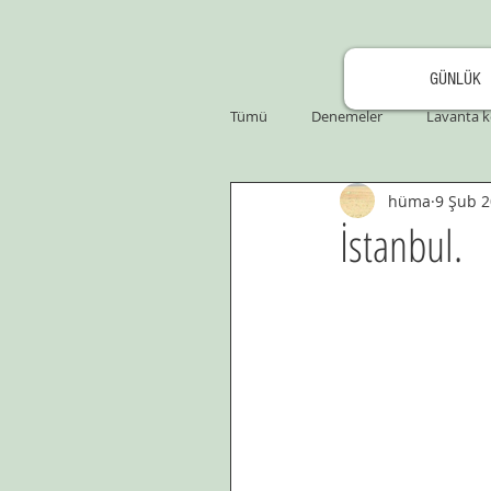
GÜNLÜK
Tümü
Denemeler
Lavanta k
hüma
9 Şub 
İstanbul.