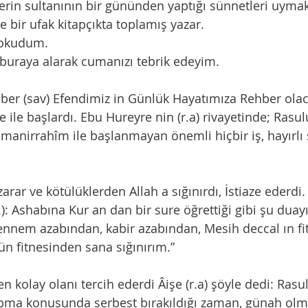
erin sultanının bir gününden yaptığı sünnetleri uymak
e bir ufak kitapçıkta toplamış yazar.
 okudum.
ti buraya alarak cumanızı tebrik edeyim.
mber (sav) Efendimiz in Günlük Hayatımıza Rehber olac
 ile başlardı. Ebu Hureyre nin (r.a) rivayetinde; Rasulu
zarar ve kötülüklerden Allah a sığınırdı, İstiaze ederdi. 
.): Ashabına Kur an dan bir sure öğrettiği gibi şu duayı
n fitnesinden sana sığınırım.”
ten kolay olanı tercih ederdi Âişe (r.a) şöyle dedi: Rasulu
apma konusunda serbest bırakıldığı zaman, günah olma