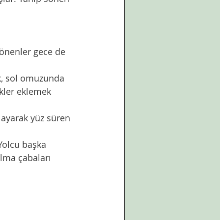
dönenler gece de 
, sol omuzunda 
ikler eklemek 
layarak yüz süren  
 Yolcu başka 
ma çabaları 