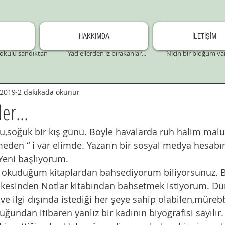
HAKKIMDA
İLETİŞİM
okulu sandıktan
Yad ellerden iz bırakanlar...
Niçin bir bloğum va
 2019
2 dakikada okunur
er...
eden “ i var elimde. Yazarın bir sosyal medya hesabın
 Yeni başlıyorum.
ülkesinden Notlar kitabından bahsetmek istiyorum. Dün
undan itibaren yanlız bir kadının biyografisi sayılır.