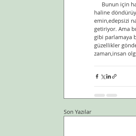
     Bunun için hasta insana da sağlam insana da tasavvuf bakıyor. Kibirli insanı tevazu 
haline döndürüyo
emin,edepsizi na
getiriyor. Ama b
gibi parlamaya b
güzellikler gönd
zaman,insan olg
Son Yazılar