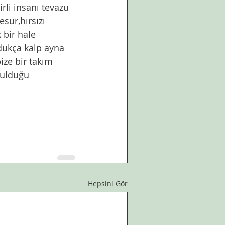
sur,hırsızı 
bir hale 
ldukça kalp ayna 
ize bir takım 
rulduğu 
Hepsini Gör