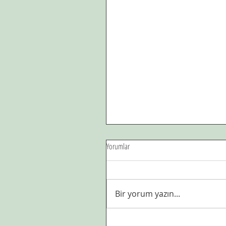
Yorumlar
Bir yorum yazın...
Çöl sıcagından, dağların