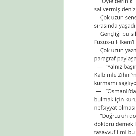
     Öyle derin ki hissettiği yalnızlık,henüz yedi yaşındayken bir şişeye koyup çığlığını 
salıvermiş deniz
    Çok uzun seneler bir odada şizofreni atakları arasında yanlız yaşamış. Bu ataklar 
sırasında yaşadık
    Gençliği bu sıkıntılar içinde savrularak geçmiş. İleri yaşlarında İbn-i Arabi ve onun 
Füsus-u Hikem’i 
    Çok uzun yazmıyacağım. Belki okumak isteyen olur diye. Beni etkileyen bir kaç 
paragraf paylaş
  —  “Yalnız b
Kalbimle Zihni’
kurmamı sağlıyo
 —   “Osmanlı’da Fransızcadan Türkçeye girmeye çalışan bilim kavramlarının karşılığını 
bulmak için kuru
nefsiyyat olması
    “Doğru,ruh doktoru kavramı yanlış. Çünkü ruh hastalanmaz. Nefs hastalanır. Nefs 
doktoru demek la
tasavvuf ilmi bu 