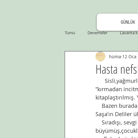
GÜNLÜK
Tümü
Denemeler
Lavanta k
hüma
12 Oca
Hasta nefsl
      Sisli,yağmurlu,soğuk bir kış günü. Böyle havalarda ruh halim malum. Talha Kılınç‘ın 
“kırmadan incitm
kitaplaştırılmış.
    Bazen burada okuduğum kitaplardan bahsediyorum biliyorsunuz. Bugün Ayşe 
Saşa’ın Deliler 
    Sıradışı, sevgi ve ilgi dışında istediği her şeye sahip olabilen,mürebbiyeler elinde 
büyümüş,çocukluğ