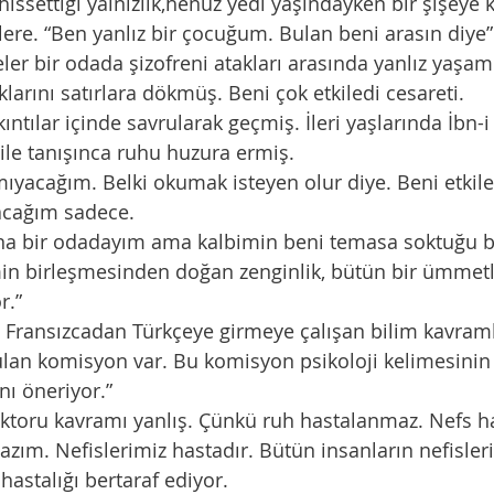
lere. “Ben yanlız bir çocuğum. Bulan beni arasın diye”
larını satırlara dökmüş. Beni çok etkiledi cesareti. 
ile tanışınca ruhu huzura ermiş. 
acağım sadece.  
aşına bir odadayım ama kalbimin beni temasa soktuğu b
min birleşmesinden doğan zenginlik, bütün bir ümme
r.”
lan komisyon var. Bu komisyon psikoloji kelimesinin k
nı öneriyor.”
zım. Nefislerimiz hastadır. Bütün insanların nefisleri 
hastalığı bertaraf ediyor.  