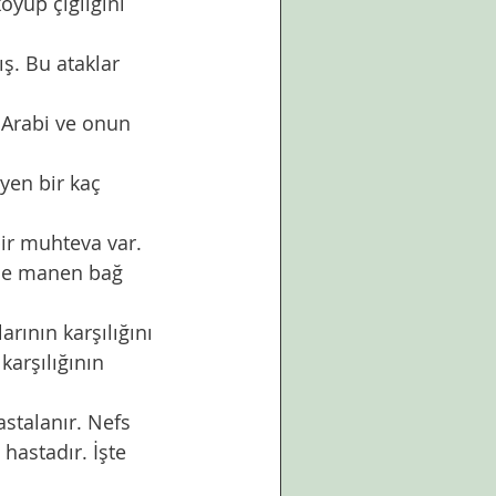
ir muhteva var. 
tle manen bağ 
arşılığının 
hastadır. İşte 