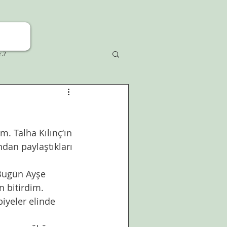
r.?
dan paylaştıkları 
 bitirdim. 
 