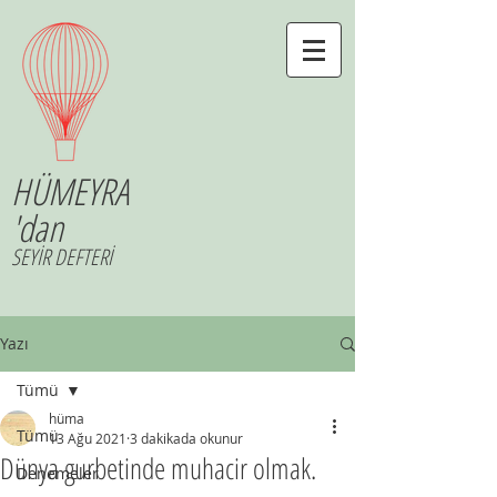
HÜMEYRA
'dan
SEYİR DEFTERİ
Yazı
Tümü
hüma
Tümü
13 Ağu 2021
3 dakikada okunur
Dünya gurbetinde muhacir olmak.
Denemeler