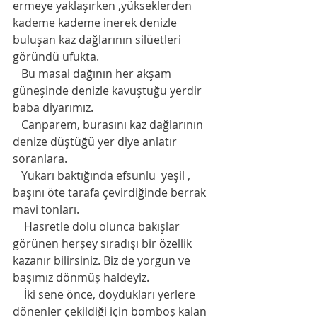
ermeye yaklaşırken ,yükseklerden  
kademe kademe inerek denizle 
buluşan kaz dağlarının silüetleri 
göründü ufukta.
   Bu masal dağının her akşam 
güneşinde denizle kavuştuğu yerdir 
baba diyarımız. 
   Canparem, burasını kaz dağlarının 
denize düştüğü yer diye anlatır 
soranlara. 
   Yukarı baktığında efsunlu  yeşil , 
başını öte tarafa çevirdiğinde berrak 
mavi tonları.
    Hasretle dolu olunca bakışlar 
görünen herşey sıradışı bir özellik 
kazanır bilirsiniz. Biz de yorgun ve 
başımız dönmüş haldeyiz. 
    İki sene önce, doydukları yerlere 
dönenler çekildiği için bomboş kalan 