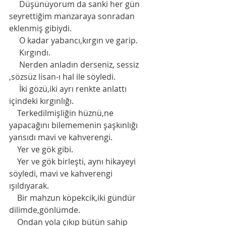
     Düşünüyorum da sanki her gün 
seyrettiğim manzaraya sonradan 
eklenmiş gibiydi. 
     O kadar yabancı,kırgın ve garip.
     Kırgındı. 
     Nerden anladın derseniz, sessiz 
,sözsüz lisan-ı hal ile söyledi. 
     İki gözü,iki ayrı renkte anlattı 
içindeki kırgınlığı. 
    Terkedilmişliğin hüznü,ne 
yapacağını bilememenin şaşkınlığı 
yansıdı mavi ve kahverengi. 
    Yer ve gök gibi.
    Yer ve gök birleşti, aynı hikayeyi 
söyledi, mavi ve kahverengi 
ışıldıyarak. 
    Bir mahzun köpekcik,iki gündür 
dilimde,gönlümde. 
    Ondan yola çıkıp bütün sahip 