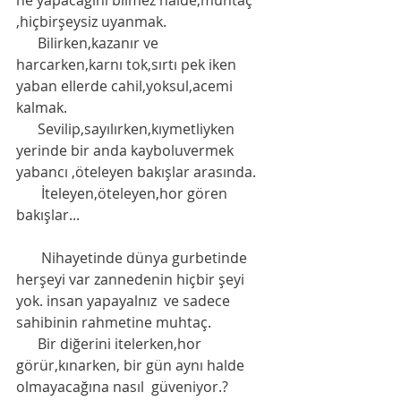
ne yapacağını bilmez halde,muhtaç 
,hiçbirşeysiz uyanmak.
      Bilirken,kazanır ve 
harcarken,karnı tok,sırtı pek iken 
yaban ellerde cahil,yoksul,acemi 
kalmak. 
      Sevilip,sayılırken,kıymetliyken 
yerinde bir anda kayboluvermek 
yabancı ,öteleyen bakışlar arasında.
       İteleyen,öteleyen,hor gören 
bakışlar... 
       Nihayetinde dünya gurbetinde 
herşeyi var zannedenin hiçbir şeyi 
yok. insan yapayalnız  ve sadece 
sahibinin rahmetine muhtaç. 
      Bir diğerini itelerken,hor 
görür,kınarken, bir gün aynı halde 
olmayacağına nasıl  güveniyor.?