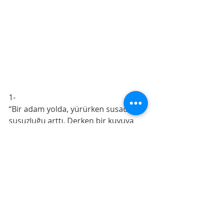
1-
“Bir adam yolda, yürürken susadı ve 
susuzluğu arttı. Derken bir kuyuya 
rastladı. İçine inip susuzluğunu 
giderdi. Çıkınca susuzluktan soluyup 
toprağı yemekte olan bir köpek 
gördü. Adam kendi kendine: 'Bu 
köpük de benim gibi susamış.' deyip 
tekrar kuyuya inip, mestini su ile 
doldurup ağzıyla tutarak dışarı çıktı 
ve köpeği suladı. Allah onun bu 