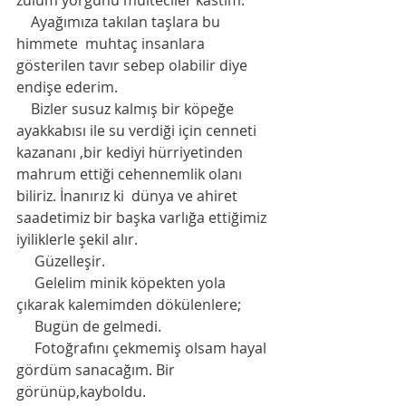
zulüm yorgunu mülteciler kastım. 
    Ayağımıza takılan taşlara bu 
himmete  muhtaç insanlara 
gösterilen tavır sebep olabilir diye 
endişe ederim.  
    Bizler susuz kalmış bir köpeğe 
ayakkabısı ile su verdiği için cenneti 
kazananı ,bir kediyi hürriyetinden 
mahrum ettiği cehennemlik olanı 
biliriz. İnanırız ki  dünya ve ahiret 
saadetimiz bir başka varlığa ettiğimiz 
iyiliklerle şekil alır. 
     Güzelleşir. 
     Gelelim minik köpekten yola 
çıkarak kalemimden dökülenlere;
     Bugün de gelmedi.
     Fotoğrafını çekmemiş olsam hayal 
gördüm sanacağım. Bir 
görünüp,kayboldu.