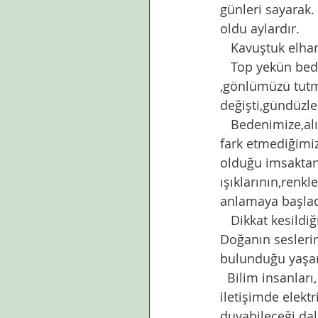
günleri sayarak.
oldu aylardır.     
   Kavuştuk elh
   Top yekün bedenimizi ve ruhumuzu arındırmakla meşgulüz boğazımızı ,dilimizi 
,gönlümüzü tutma
değişti,gündüzler
   Bedenimize,alışkanlıklarımıza,çevremize bakış açımızı değiştirmemiz daha önceleri 
fark etmediğimiz
olduğu imsaktan 
ışıklarının,renk
anlamaya başlad
   Dikkat kesild
Doğanın seslerin
bulunduğu yaşa
  Bilim insanları, bitkilerin birbirleriyle ve çevreleriyle iletişim kurduklarını ve bu 
iletişimde elektr
duyabileceği dalg