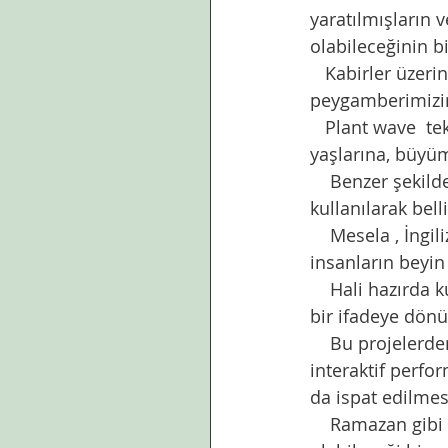
yaratılmışların v
olabileceğinin bi
   Kabirler üzerine ekilen yeşil bitkilerin ,kabir sakinin azabını hafifletebileceğine dair 
peygamberimizin h
   Plant wave  teknolojisi kullanılarak kaydedilebilen sesler bitki türlerine, bitkilerin 
yaşlarına, büyüm
    Benzer şekilde insandan yayılan elektirik sinyallerin de özel cihazlar ve yazılımlar 
kullanılarak bel
    Mesela , İngiliz müzisyen ve yazar David Toop, "Sinir Sistemi" adlı kitabında, 
insanların beyin
    Hali hazırda kullanılan EEG cihazları vasıtası ile beyindeki elektrik dalgalarını müzikal 
bir ifadeye dönü
    Bu projelerden bazı örnekler dinleyenlere farklı bir deneneyim sunuyorlar. Bir çeşit 
interaktif perfor
da ispat edilmes
    Ramazan gibi özel zamanlarda ,gecelerde de atmosferde belirli değişiklikler 