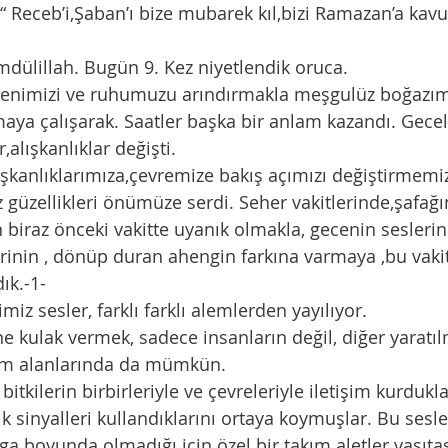
 “ Receb’i,Şaban’ı bize mubarek kıl,bizi Ramazan’a kav
amdülillah. Bugün 9. Kez niyetlendik oruca.     
ya çalışarak. Saatler başka bir anlam kazandı. Gecel
,alışkanlıklar değişti.  
 güzellikleri önümüze serdi. Seher vakitlerinde,şafağ
biraz önceki vakitte uyanık olmakla, gecenin seslerini
lerinin , dönüp duran ahengin farkına varmaya ,bu vakit
ık.-1-
iğimiz sesler, farklı farklı alemlerden yayılıyor. 
e kulak vermek, sadece insanların değil, diğer yaratıl
m alanlarında da mümkün.
ik sinyalleri kullandıklarını ortaya koymuşlar. Bu sesl
a boyunda olmadığı için özel bir takım aletler vasıtası