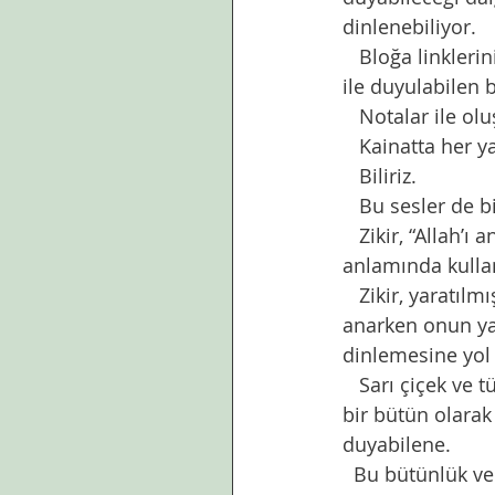
dinlenebiliyor. 
   Bloğa linklerini koyarak sizlere dinletmeye çalışacağım plant wave denilen teknoloji 
ile duyulabilen bi
   Notalar ile o
   Kainatta her y
   Biliriz. 
   Bu sesler de b
   Zikir, “Allah’ı anmak ve unutmamak suretiyle gafletten ve nisyandan kurtuluş” 
anlamında kullanı
   Zikir, yaratılmışların yaratanlarını hatırlama ve anma yoludur. Rabbini hatırlar ve 
anarken onun yar
dinlemesine yol 
   Sarı çiçek ve türdeşlerinin kendilerince yaradanlarını anma ve şükürleridir. Tabiatın 
bir bütün olarak
duyabilene. 
  Bu bütünlük ve