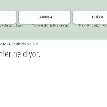
HAKKIMDA
İLETİŞİM
okulu sandıktan
Yad ellerden iz bırakanlar...
Niçin bir bloğum va
 2023
4 dakikada okunur
mler ne diyor.