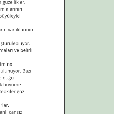
amlalarının 
büyüleyici 
maları ve belirli 
bulunuyor. Bazı 
 olduğu 
rak büyüme 
tepkiler göz 
rlar. 