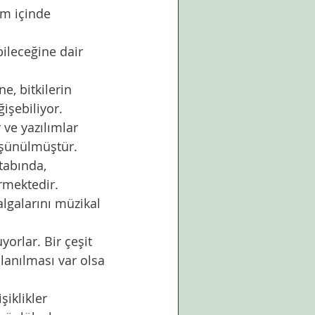
im içinde 
işebiliyor. 
üşünülmüştür. 
rmektedir.
llanılması var olsa 