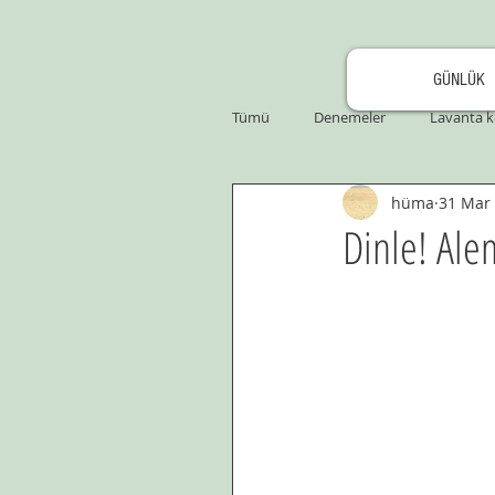
GÜNLÜK
Tümü
Denemeler
Lavanta k
hüma
31 Mar
Dinle! Ale