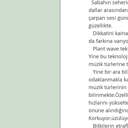
  Sabahın seherinde sair zamanlarda uykunun ağırlığı altında kaybolan güzellikler, 
dallar arasından
çarpan sesi günü
güzellikte. 
   Dikkatini kainata yoğunlaştıran insan bu konuda emek veren insanların varlıklarının 
da farkına varıyo
   Plant wave teknolojisi ile bitkilerin elektriksel sinyalleri müziğe dönüştürülebiliyor. 
Yine bu teknoloji
müzik türlerine 
   Yine bir ara bilgi olarak bu teknoloji sadece bitkilerin müzikle etkileşimine 
odaklanmakla kal
müzik türlerinin
bilinmekte.Özelli
hızlarını yükselt
önüne alındığınd
Korkuyor,üzülüyor
   Bitkilerin etraflarındaki seslere, musikiye olan tepkisi, tabiat içinde canlı cansız 