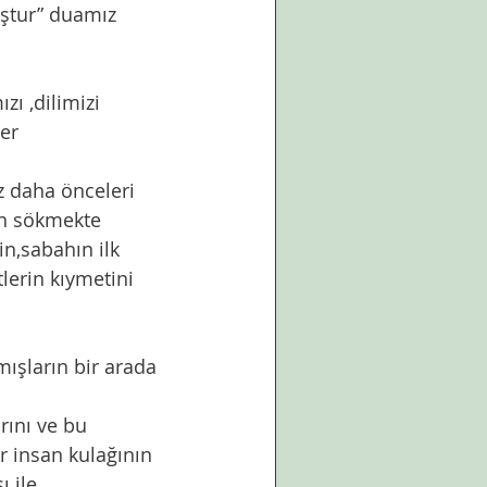
uştur” duamız 
er 
ın sökmekte 
n,sabahın ilk 
lerin kıymetini 
mışların bir arada 
er insan kulağının 
 ile 