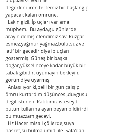
olup,layık-ı vech ile 
değerlendiren,tertemiz bir başlangıç 
yapacak kalan ömrüne.  
  Lakin gizli. İp uçları var ama 
müphem.  Bu ayda,şu günlerde 
arayın demiş efendimiz sav. Rüzgar 
esmez,yağmur yağmaz,bulutsuz ve 
latif bir gecedir diye ip uçları 
göstermiş. Güneş bir başka 
doğar,yükselinceye kadar büyük bir 
tabak gibidir, uyumayın bekleyin, 
görün diye uyarmış. 
  Anlaşılıyor ki,belli bir gün çalışıp 
ömrü kurtardım düşüncesi,duygusu 
değil istenen. Rabbimiz isteseydi 
bütün kullarına ayan beyan bildirirdi 
bu muazzam geceyi. 
  Hz Hacer misali çöllerde,suya 
hasret,su bulma ümidi ile  Safa’dan 