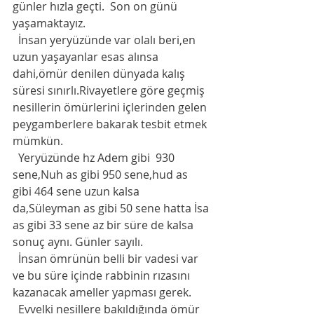
günler hızla geçti.  Son on günü 
yaşamaktayız. 
  İnsan yeryüzünde var olalı beri,en 
uzun yaşayanlar esas alınsa 
dahi,ömür denilen dünyada kalış 
süresi sınırlı.Rivayetlere göre geçmiş 
nesillerin ömürlerini içlerinden gelen 
peygamberlere bakarak tesbit etmek 
mümkün. 
  Yeryüzünde hz Adem gibi  930 
sene,Nuh as gibi 950 sene,hud as 
gibi 464 sene uzun kalsa 
da,Süleyman as gibi 50 sene hatta İsa 
as gibi 33 sene az bir süre de kalsa 
sonuç aynı. Günler sayılı. 
  İnsan ömrünün belli bir vadesi var  
ve bu süre içinde rabbinin rızasını 
kazanacak ameller yapması gerek. 
  Evvelki nesillere bakıldığında ömür  