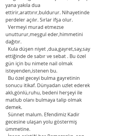
yana yakıla dua 
ettirir,arattırır,buldurur. Nihayetinde 
perdeler açılır. Sırlar ifşa olur. 
  Vermeyi murad etmezse 
unutturur,meşgul eder,himmetini 
dağıtır. 
  Kula düşen niyet ,dua,gayret,say,say 
ettiğinde de sabır ve sebat . Bu özel 
gün için bu nimete nail olmak 
isteyenden,istenen bu. 
  Bu özel geceyi bulma gayretinin 
sonucu itikaf. Dünyadan uzlet ederek 
aklı,gönlü,ruhu, bedeni herşeyi ile 
matlub olanı bulmaya talip olmak 
demek. 
  Sünnet malum. Efendimiz Kadir 
gecesine ulaşan yolu göstermiş 
ümmetine. 