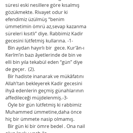
süresi eski nesillere göre kısalmış 
gözükmekte. Rivayet odur ki 
efendimiz üzülmüş “benim 
ümmetimin ömrü az,sevap kazanma 
süreleri kısıtlı” diye. Rabbimiz Kadir 
gecesini lütfetmiş kullarına. -1-
  Bin aydan hayırlı bir  gece. Kur’ân-ı 
Kerîm’in bazı âyetlerinde de bin ve 
elli bin yıla tekabül eden “gün” diye 
de geçer.  (2).
  Bir hadiste inanarak ve mükâfatını 
Allah’tan bekleyerek Kadir gecesini 
ihyâ edenlerin geçmiş günahlarının 
affedileceği müjdelenmiş.-3-
  Öyle bir gün lütfetmiş ki rabbimiz 
Muhammed ümmetine,daha önce 
hiç bir ümmete nasip olmamış.
  Bir gün ki bir ömre bedel . Ona nail 