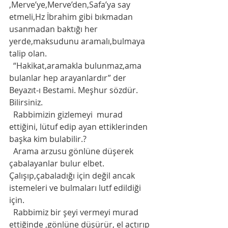
,Merve’ye,Merve’den,Safa’ya say 
etmeli,Hz İbrahim gibi bıkmadan 
usanmadan baktığı her 
yerde,maksudunu aramalı,bulmaya 
talip olan.
  “Hakikat,aramakla bulunmaz,ama 
bulanlar hep arayanlardır” der 
Beyazıt-ı Bestami. Meşhur sözdür. 
Bilirsiniz.  
  Rabbimizin gizlemeyi  murad 
ettiğini, lütuf edip ayan ettiklerinden 
başka kim bulabilir.?
  Arama arzusu gönlüne düşerek 
çabalayanlar bulur elbet. 
Çalışıp,çabaladığı için değil ancak 
istemeleri ve bulmaları lutf edildiği 
için. 
  Rabbimiz bir şeyi vermeyi murad 
ettiğinde ,gönlüne düşürür, el açtırıp 