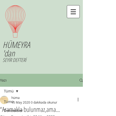
HÜMEYRA
'dan
SEYİR DEFTERİ
Yazı
Tümü
hüma
Tümü
15 May 2020
3 dakikada okunur
“Aramakla bulunmaz,ama...
Denemeler