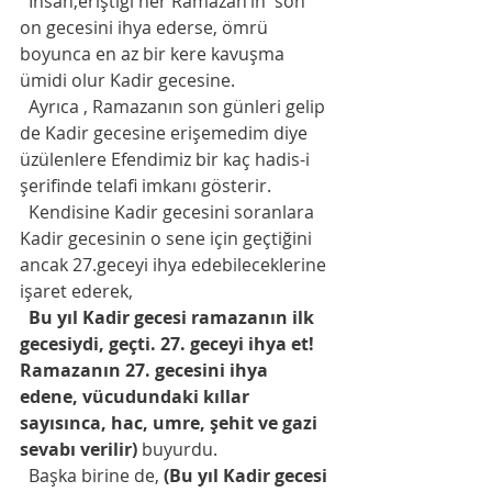
  İnsan,eriştiği her Ramazan’ın  son 
on gecesini ihya ederse, ömrü 
boyunca en az bir kere kavuşma 
ümidi olur Kadir gecesine. 
  Ayrıca , Ramazanın son günleri gelip 
de Kadir gecesine erişemedim diye 
üzülenlere Efendimiz bir kaç hadis-i 
şerifinde telafi imkanı gösterir.
  Kendisine Kadir gecesini soranlara 
Kadir gecesinin o sene için geçtiğini 
ancak 27.geceyi ihya edebileceklerine 
işaret ederek,
Bu yıl Kadir gecesi ramazanın ilk 
gecesiydi, geçti. 27. geceyi ihya et! 
Ramazanın 27. gecesini ihya 
edene, vücudundaki kıllar 
sayısınca, hac, umre, şehit ve gazi 
sevabı verilir)
 buyurdu. 
  Başka birine de, 
(Bu yıl Kadir gecesi 