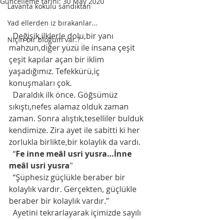
Güncelleme tarihi:
30 May 2020
Lavanta kokulu sandıktan
Yad ellerden iz bırakanlar...
  Değişik,ilklerle dolu,bir yanı 
Niçin bir bloğum var.?
mahzun,diğer yüzü ile insana çeşit 
çeşit kapılar açan bir iklim 
yaşadığımız. Tefekkürü,iç 
konuşmaları çok.
  Daraldık ilk önce. Göğsümüz 
sıkıştı,nefes alamaz olduk zaman 
zaman. Sonra alıştık,teselliler bulduk 
kendimize. Zira ayet ile sabitti ki her 
zorlukla birlikte,bir kolaylık da vardı. 
  “
Fe inne meâl usri yusra…İnne 
meâl usri yusra
" 
  “Şüphesiz güçlükle beraber bir 
kolaylık vardır. Gerçekten, güçlükle 
beraber bir kolaylık vardır.”
  Ayetini tekrarlayarak içimizde sayılı 