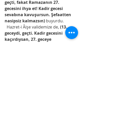
geçti, fakat Ramazanın 27. 
gecesini ihya et! Kadir gecesi 
sevabına kavuşursun. Şefaatten 
nasipsiz kalmazsın)
 buyurdu. 
  Hazret-i Âişe validemize de, 
(13. 
geceydi, geçti. Kadir gecesini 
kaçırdıysan, 27. geceye 
kavuşursun. O geceyi ihya 
edersen, ahiret yolculuğu için, azık 
olarak, o geceki ibadet sana 
yeter.
Buyurmuştur
.-4-
  Bu sene de geçti mi bilinmez. Ama 
27.geceye kavuşuruz inş.
  Kavuşursak duamız 
,kendimize,neslimize ve ümmet-i 
Muhammed’e hz . Aişeye tavsiye 
edilen dua olsun. 
  Hz.Aişe Rasûlullah (sas)'e: “- Ey 
Allah'ın Rasûlü! Kadir gecesine 