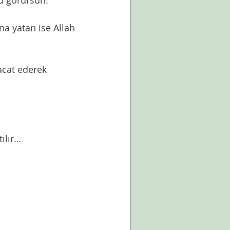
ü görürsün!  
a yatan ise Allah 
cat ederek 
ılır…