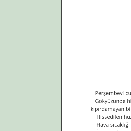
   Perşembeyi 
   Gökyüzünde hiç bulut yok. Yaldızlar yere yakın.  Fotoğrafta bile belliler. Yaprak bile 
kıpırdamayan bir
    Hissedilen 
    Hava sıcaklı