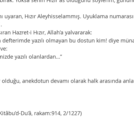
 bırak. Yoksa senin Hızır as olduğunu söylerim, günün
ı uyaran, Hızır Aleyhisselammış. Uyuklama numarasın
. 
an Hazret-i Hızır, Allah’a yalvararak:
m defterimde yazılı olmayan bu dostun kim! diye müna
ve:
mizde yazılı olanlardan…”
 olduğu, anekdotun devamı olarak halk arasında anlat
 Kitâbu’d-Du‘â, rakam:914, 2/1227)