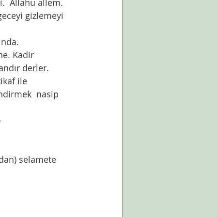
i.  Allahu allem. 
ında. 
andır derler. 
ndirmek  nasip 
-
rdan) selamete 
 