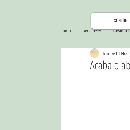
GÜNLÜK
Tümü
Denemeler
Lavanta k
hüma
14 Nis 
Acaba ola