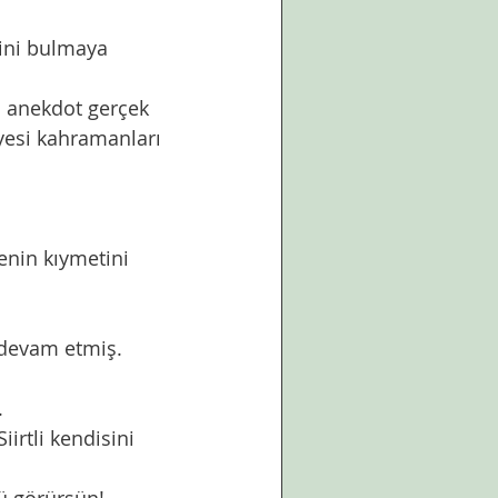
ini bulmaya 
yesi kahramanları 
 devam etmiş. 
.
rtli kendisini 