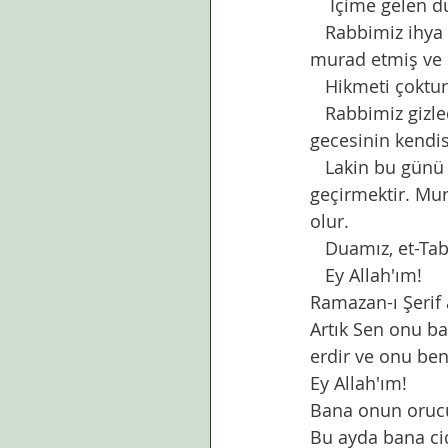
    İçime gelen
   Rabbimiz ihya ederek vaadedilen nimetlerine ermeyi arzu ettiğimiz geceyi gizlemeyi 
murad etmiş ve
   Hikmeti çokt
   Rabbimiz gizlediği gibi, ayan etmek istediğinde de açık eder dilediğine. Kadir 
gecesinin kendis
   Lakin bu günü bularak değerlendirebilmenin tek yolu son on günü itikaf ile 
geçirmektir. Mu
olur. 
   Duamız, et-
   Ey Allah'ım!
Ramazan-ı Şerif 
Artık Sen onu ba
erdir ve onu ben
Ey Allah'ım!
Bana onun orucun
Bu ayda bana cid