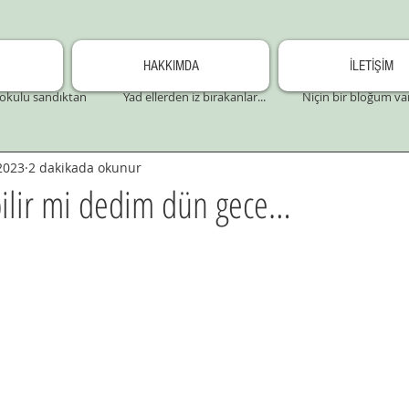
HAKKIMDA
İLETİŞİM
okulu sandıktan
Yad ellerden iz bırakanlar...
Niçin bir bloğum va
2023
2 dakikada okunur
bilir mi dedim dün gece…