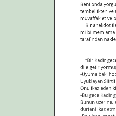
Beni onda yorgun
tembellikten ve
muvaffak et ve o
    Bir anekdot ile cumanızı ve Kadir gecenizi tebrik ediyorum. Anlatlan anekdot gerçek 
mi bilmem ama Ka
tarafından nakle
    “Bir Kadir gecesi, Siirt Çarşı Camii tıklım, tıklım. Hoca vazediyor, gecenin kıymetini 
dile getiriyormu
-Uyuma bak, hoca
Uyuklayan Siirt
Onu ikaz eden ki
-Bu gece Kadir g
Bunun üzerine, a
dürteni ikaz etm