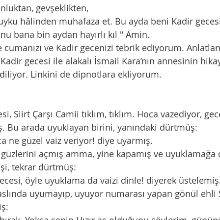
luktan, gevşeklikten,
 uyku hâlinden muhafaza et. Bu ayda beni Kadir geces
nu bana bin aydan hayırlı kıl " Amin. 
dir gecesi ile alakalı İsmail Kara’nın annesinin hika
diliyor. Linkini de dipnotlara ekliyorum. 
ş. Bu arada uyuklayan birini, yanındaki dürtmüş:
 ne güzel vaiz veriyor! diye uyarmış.
li güzlerini açmış amma, yine kapamış ve uyuklamağa
şi, tekrar dürtmüş:
ecesi, öyle uyuklama da vaizi dinle! diyerek üstelemiş
slında uyumayıp, uyuyor numarası yapan gönül ehli Sii
iş: