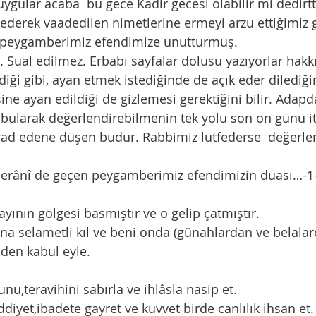
 duygular acaba  bu gece Kadir gecesi olabilir mi dedirtt
 peygamberimiz efendimize unutturmuş.
ur. Sual edilmez. Erbabı sayfalar dolusu yazıyorlar hakk
ine ayan edildiği de gizlemesi gerektiğini bilir. Adapd
rad edene düşen budur. Rabbimiz lütfederse  değerle
Taberânî de geçen peygamberimiz efendimizin duası…-1
ayının gölgesi basmıştır ve o gelip çatmıştır.
na selametli kıl ve beni onda (günahlardan ve belala
den kabul eyle.
u,teravihini sabırla ve ihlâsla nasip et.
diyet,ibadete gayret ve kuvvet birde canlılık ihsan et.