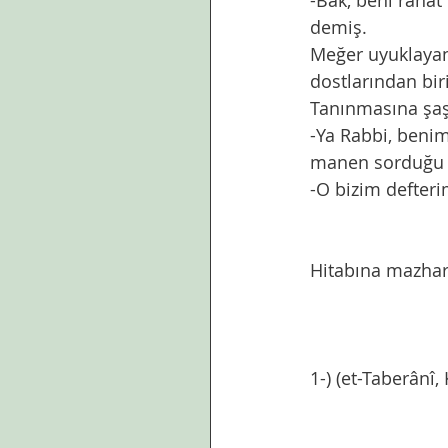
-Bak, beni rahat
demiş.
Meğer uyuklayan
dostlarından biri
Tanınmasına şaşır
-Ya Rabbi, beni
manen sorduğu 
-O bizim defteri
Hitabına mazhar
1-) (et-Taberânî,