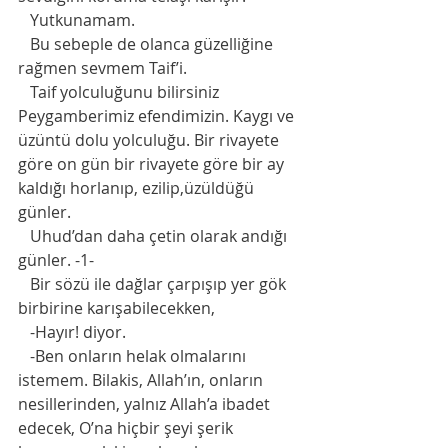
   Yutkunamam. 
   Bu sebeple de olanca güzelliğine 
rağmen sevmem Taif’i.  
   Taif yolculuğunu bilirsiniz 
Peygamberimiz efendimizin. Kaygı ve 
üzüntü dolu yolculuğu. Bir rivayete 
göre on gün bir rivayete göre bir ay 
kaldığı horlanıp, ezilip,üzüldüğü 
günler. 
   Uhud’dan daha çetin olarak andığı 
günler. -1-
   Bir sözü ile dağlar çarpışıp yer gök 
birbirine karışabilecekken, 
   -Hayır! diyor.   
   -Ben onların helak olmalarını 
istemem. Bilakis, Allah’ın, onların 
nesillerinden, yalnız Allah’a ibadet 
edecek, O’na hiçbir şeyi şerik 