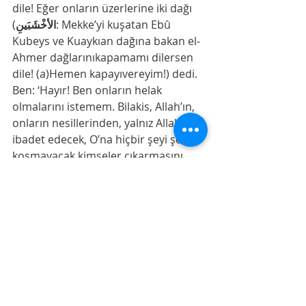
dile! Eğer onların üzerlerine iki dağı 
(
الأخْشَبَينِ
: Mekke’yi kuşatan Ebû 
Kubeys ve Kuaykıan dağına bakan el-
Ahmer dağlarınıkapamamı dilersen 
dile! (a)Hemen kapayıvereyim!) dedi.
Ben: ‘Hayır! Ben onların helak 
olmalarını istemem. Bilakis, Allah’ın, 
onların nesillerinden, yalnız Allah’a 
ibadet edecek, O’na hiçbir şeyi şerik 
koşmaya­cak kimseler çıkarmasını 
dilerim dedim” (بَلْ أَرْجُو أَنْ يُخْرِجَ اللَّهُ مِنْ 
أَصْلاَبِهِمْ مَنْيَعْبُدُ اللَّهَ وَحْدَهُ لاَ يُشْرِكُ بِهِ شَيْئًا) 
buyurmuştur.(b)
  a) İbnü’l-Esîr, 
en-Nihâye fî Garîbi’l-
Eser
, “
خشب
” md.