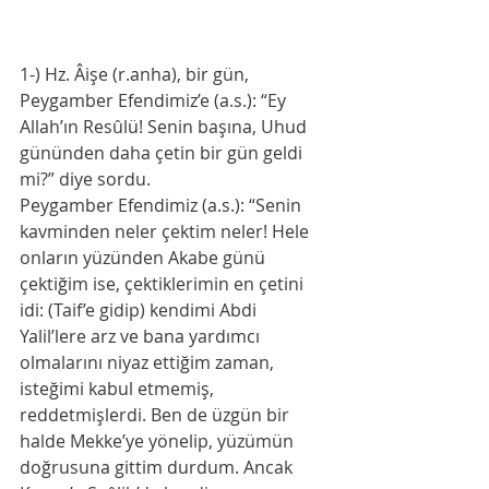
1-) Hz. Âişe (r.anha), bir gün, 
Peygamber Efendimiz’e (a.s.): “Ey 
Allah’ın Resûlü! Senin başına, Uhud 
gününden daha çetin bir gün geldi 
mi?” diye sordu.
Peygamber Efendimiz (a.s.): “Senin 
kavminden neler çektim neler! Hele 
onların yüzünden Akabe günü 
çektiğim ise, çektiklerim­in en çetini 
idi: (Taif’e gidip) kendimi Abdi 
Yalil’lere arz ve bana yardımcı 
olmalarını niyaz ettiğim zaman, 
isteğimi kabul etmemiş, 
reddetmişlerdi. Ben de üzgün bir 
halde Mekke’ye yönelip, yüzümün 
doğrusuna gittim durdum. Ancak 