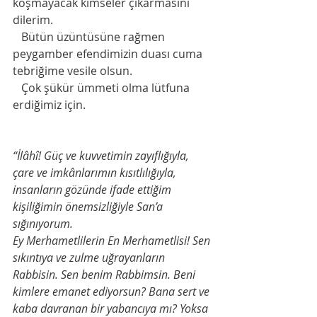
koşmaya­cak kimseler çıkarmasını 
dilerim. 
   Bütün üzüntüsüne rağmen 
peygamber efendimizin duası cuma 
tebriğime vesile olsun. 
   Çok şükür ümmeti olma lütfuna 
erdiğimiz için.
“İlâhî! Güç ve kuvvetimin zayıflığıyla, 
çare ve imkânlarımın kısıtlılığıyla, 
insanların gözünde ifade ettiğim 
kişiliğimin önemsizliğiyle San’a 
sığınıyorum.
Ey Merhametlilerin En Merhametlisi! Sen 
sıkıntıya ve zulme uğrayanların 
Rabbisin. Sen benim Rabbimsin. Beni 
kimlere emanet ediyorsun? Bana sert ve 
kaba davranan bir yabancıya mı? Yoksa 