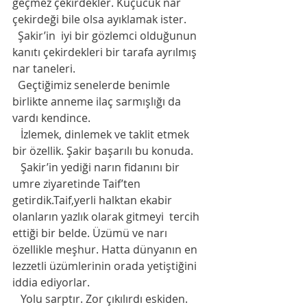
geçmez çekirdekler. Küçücük nar 
çekirdeği bile olsa ayıklamak ister. 
  Şakir’in  iyi bir gözlemci olduğunun 
kanıtı çekirdekleri bir tarafa ayrılmış 
nar taneleri. 
  Geçtiğimiz senelerde benimle 
birlikte anneme ilaç sarmışlığı da 
vardı kendince. 
   İzlemek, dinlemek ve taklit etmek 
bir özellik. Şakir başarılı bu konuda.
   Şakir’in yediği narın fidanını bir 
umre ziyaretinde Taif’ten 
getirdik.Taif,yerli halktan ekabir 
olanların yazlık olarak gitmeyi  tercih 
ettiği bir belde. Üzümü ve narı 
özellikle meşhur. Hatta dünyanın en 
lezzetli üzümlerinin orada yetiştiğini 
iddia ediyorlar. 
   Yolu sarptır. Zor çıkılırdı eskiden. 