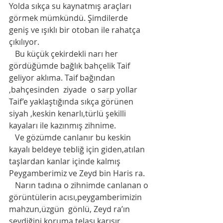
Yolda sıkça su kaynatmış araçları 
görmek mümkündü. Şimdilerde 
geniş ve ışıklı bir otoban ile rahatça 
çıkılıyor. 
   Bu küçük çekirdekli narı her 
gördüğümde bağlık bahçelik Taif 
geliyor aklıma. Taif bağından 
,bahçesinden  ziyade  o sarp yollar 
Taif’e yaklaştığında sıkça görünen 
siyah ,keskin kenarlı,türlü şekilli 
kayaları ile kazınmış zihnime.
   Ve gözümde canlanır bu keskin 
kayalı beldeye tebliğ için giden,atılan 
taşlardan kanlar içinde kalmış 
Peygamberimiz ve Zeyd bin Haris ra. 
   Narın tadına o zihnimde canlanan o 
görüntülerin acısı,peygamberimizin 
mahzun,üzgün  gönlü, Zeyd ra’ın 
sevdiğini koruma telaşı karışır. 