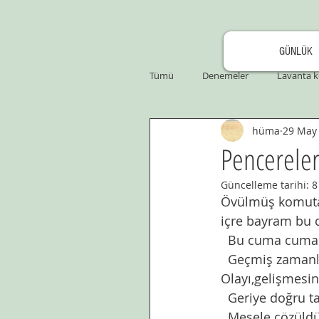
GÜNLÜK
Tümü
Denemeler
Lavanta k
hüma
29 May
Pencerele
Güncelleme tarihi:
8
Övülmüş komutan
içre bayram bu
  Bu cuma cuma
  Geçmiş zaman
Olayı,gelişmesi
  Geriye doğru 
  Mesele çözüldü