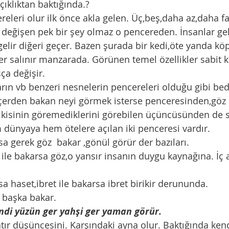
çıklıktan baktığında.?
değişen pek bir şey olmaz o pencereden. İnsanlar gel
 gelir diğeri geçer. Bazen şurada bir kedi,öte yanda kö
r salınır manzarada. Görünen temel özellikler sabit 
ça değişir.
İçerden bakan neyi görmek isterse penceresinden,göz o
 ikisinin göremediklerini görebilen üçüncüsünden de s
 dünyaya hem ötelere açılan iki penceresi vardır.
lsa gerek göz  bakar ,gönül görür der bazıları. 
rsa haset,ibret ile bakarsa ibret birikir derununda. 
ir başka bakar. 
ndi yüzün ger yahşi ger yaman görür.
atır düşüncesini. Karşındaki ayna olur. Baktığında kend