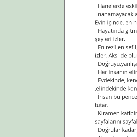
  Hanelerde eski
 inanamayacakları çok önemli bir kaç pencere daha var şimdilerde sayılması gereken. 
Evin içinde, en h
  Hayatında gitmediği,adım atmayacağı,atamayacağı  yerlere gider,asla göremeyeceği 
şeyleri izler. 
  En rezil,en sefil,en olmadık mekanlara oradan girer,en sefih olayları,insanları oradan 
izler. Aksi de ol
  Doğruyu,yanlış
  Her insanın e
  Evdekinde, kendisine sunulanlar arasından seçim yapmak durumundayken 
,elindekinde kon
  İnsan bu pencerelerden izledikleri, oluşturdukları ile kendi mazisini oluşturur. Kaydını 
tutar. 
  Kiramen katibin iki omuzunda amel defterini yazarken,kişi de farketmeden şahit kılar 
sayfalarını,sayfa
  Doğrular kadar