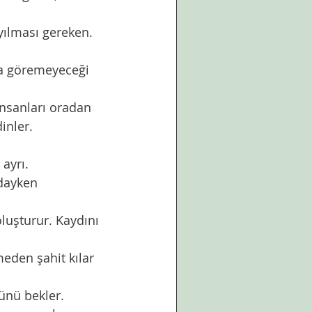
inler.  
ayrı. 
nünü bekler. 