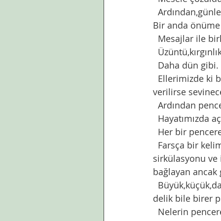
  Ardından,gün
Bir anda önüme s
  Mesajlar ile b
  Üzüntü,kırgınl
  Daha dün gibi. 
  Ellerimizde ki beyaz ekranlar,bir çeşit amel defteri sanki. Hani,hesap günü sağ taraftan 
verilirse sevinec
  Ardından penc
  Hayatımızda a
  Her bir pence
  Farsça bir kelime pencere.  Kısaca her tarafı kapalı herhangi bir yerde hava ve ışık 
sirkülasyonu ve i
bağlayan ancak gi
  Büyük,küçük,dar ,geniş,süslü,sade,yeni veya eski olabilir. Bazen ince bir yarık,küçük 
delik bile birer 
  Nelerin pencer