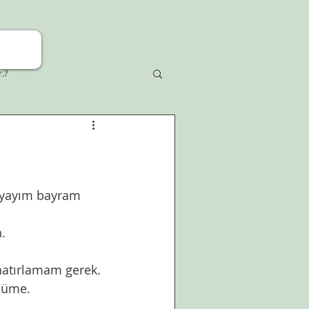
r.?
ayayım bayram 
. 
atırlamam gerek. 
nüme. 