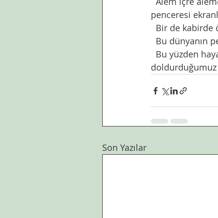
  Alem içre alemde,iç içe pencereler. Gönlün penceresi göz. Gözün dünyaya açılan 
penceresi ekranl
  Bir de kabirde
  Bu dünyanın p
  Bu yüzden hayatımızda açılan pencerelere ve bu pencerelerden bakarak 
doldurduğumuz s
Son Yazılar