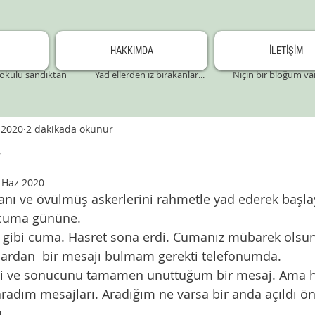
HAKKIMDA
İLETİŞİM
okulu sandıktan
Yad ellerden iz bırakanlar...
Niçin bir bloğum va
 2020
2 dakikada okunur
r
 Haz 2020
ı ve övülmüş askerlerini rahmetle yad ederek başl
 cuma gününe. 
 gibi cuma. Hasret sona erdi. Cumanız mübarek olsun
lardan  bir mesajı bulmam gerekti telefonumda. 
ni ve sonucunu tamamen unuttuğum bir mesaj. Ama h
taradım mesajları. Aradığım ne varsa bir anda açıldı ö
. 