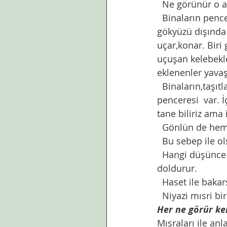
  Ne görünür o a
  Binaların pencereleri olur ilk önce akla gelen. Üç,beş,daha az,daha fazla. Bakıldığında 
gökyüzü dışında 
uçar,konar. Biri
uçuşan kelebekle
eklenenler yavaş
  Binaların,taşıtların vb benzeri nesnelerin pencereleri olduğu gibi bedenin de 
penceresi  var. 
tane biliriz ama
  Gönlün de hem
  Bu sebep ile o
  Hangi düşünce ile bakarsa göz,o yansır insanın duygu kaynağına. İç alemini o 
doldurur. 
  Haset ile baka
  Niyazi mısri b
Her ne görür ke
Mısraları ile anl