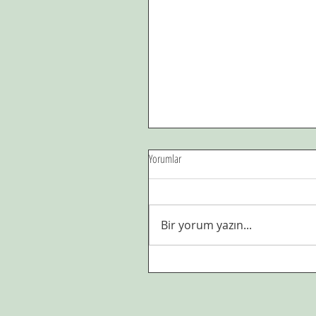
Yorumlar
Bir yorum yazın...
Çöl sıcagından, dağların
serinligine.Sürgün,hicret,tebliğ...