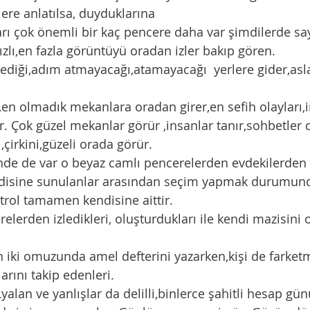
lere anlatılsa, duyduklarına
ızlı,en fazla görüntüyü oradan izler bakıp gören. 
ur. Çok güzel mekanlar görür ,insanlar tanır,sohbetler d
ı,çirkini,güzeli orada görür. 
linde de var o beyaz camlı pencerelerden evdekilerden  
trol tamamen kendisine aittir. 
larını takip edenleri.
,yalan ve yanlışlar da delilli,binlerce şahitli hesap gü