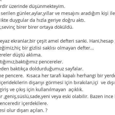
lerdir üzerinde düşünmekteyim. 
erilen günler,aylar,yıllar ve mesajını aradığım kişi il
irlikte duygular da hızla geriye doğru aktı.  
ık,sevinç birer birer ortaya döküldü. 
eğimiz,hiç bir gizlisi saklısı olmayan defter...
ereler düştü aklıma.
çtığımız,baktığımız pencereler. 
reden baktıkça doldurduğumuz sayfalar. 
çeridekilerin dışarıyı görmesi için bırakılan,içi  ve dışı
riş ve çıkış için kullanılmayan  açıklık. 
penceredir içerdekilere.
esi olur dışarı açılan. ?