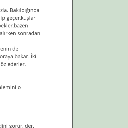
ip geçer,kuşlar 
pekler,bazen 
kalırken sonradan 
raya bakar. İki 
öz ederler. 
ini görür, der. 