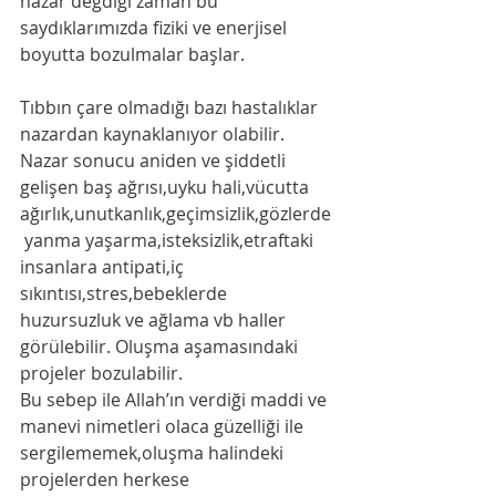
nazar değdiği zaman bu 
saydıklarımızda fiziki ve enerjisel 
boyutta bozulmalar başlar.
Tıbbın çare olmadığı bazı hastalıklar 
nazardan kaynaklanıyor olabilir. 
Nazar sonucu aniden ve şiddetli 
gelişen baş ağrısı,uyku hali,vücutta 
ağırlık,unutkanlık,geçimsizlik,gözlerde
 yanma yaşarma,isteksizlik,etraftaki 
insanlara antipati,iç 
sıkıntısı,stres,bebeklerde 
huzursuzluk ve ağlama vb haller 
görülebilir. Oluşma aşamasındaki 
projeler bozulabilir. 
Bu sebep ile Allah’ın verdiği maddi ve 
manevi nimetleri olaca güzelliği ile 
sergilememek,oluşma halindeki 
projelerden herkese 