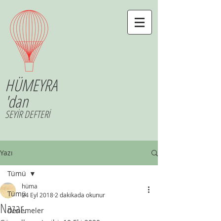
HÜMEYRA
'dan
SEYİR DEFTERİ
Yazı
Tümü
hüma
Tümü
24 Eyl 2018
2 dakikada okunur
Nazar.
Denemeler