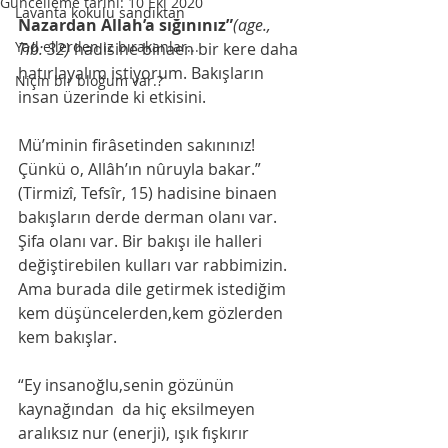
Güncelleme tarihi:
10 Eki 2020
Lavanta kokulu sandıktan
Nazardan Allah’a sığınınız”
(age., 
Yad ellerden iz bırakanlar...
Tıb: 32)
 hadisine binaen bir kere daha 
hatırlayalım istiyorum. Bakışların  
Niçin bir bloğum var.?
insan üzerinde ki etkisini. 
Mü’minin firâsetinden sakınınız! 
Çünkü o, Allâh’ın nûruyla bakar.” 
(Tirmizî, Tefsîr, 15) hadisine binaen 
bakışların derde derman olanı var. 
Şifa olanı var. Bir bakışı ile halleri 
değiştirebilen kulları var rabbimizin. 
Ama burada dile getirmek istediğim 
kem düşüncelerden,kem gözlerden 
kem bakışlar. 
“Ey insanoğlu,senin gözünün 
kaynağından  da hiç eksilmeyen 
aralıksız nur (enerji), ışık fışkırır 