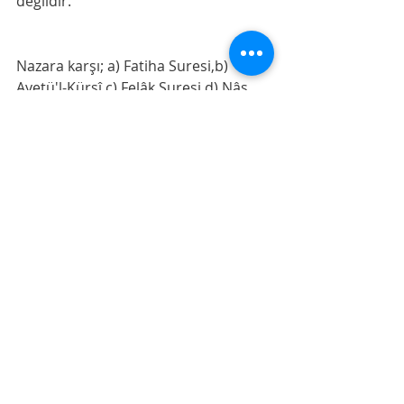
değildir. 
Nazara karşı; a) Fatiha Suresi,b) 
Ayetü'l-Kürsî,c) Felâk Suresi,d) Nâs 
Suresi,e) Kalem suresinin 51-52. 
Ayetleri okunduğu gibi, Cebrail 
Aleyhisselâm'ın, Resûlüllah (s.a.v.) 
Efendimiz'e okuduğu ve öğrettiği şu 
dua okunmalıdır:
“Allah (c. c.) 'in ismi ile sana rukye 
ederim (okuyup üflerim). Sana eziyet 
veren her şeyin şerrinden, her nefsin 
yahut hased edenin kem gözünün 
şerrinden Allah (c.c.) sana şifa versin. 
Allah (c.c.)'in ismi ile sana rukye 
ederim."  Buharî, Kitabu't-Tıb.