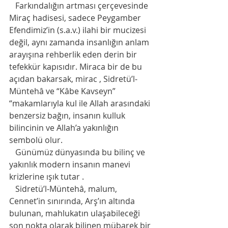
   Farkındalığın artması çerçevesinde 
Miraç hadisesi, sadece Peygamber 
Efendimiz’in (s.a.v.) ilahi bir mucizesi 
değil, aynı zamanda insanlığın anlam 
arayışına rehberlik eden derin bir 
tefekkür kapısıdır. Miraca bir de bu 
açıdan bakarsak, mirac , Sidretü’l-
Müntehâ ve “Kâbe Kavseyn” 
“makamlarıyla kul ile Allah arasındaki 
benzersiz bağın, insanın kulluk 
bilincinin ve Allah’a yakınlığın 
sembolü olur.    
   Günümüz dünyasında bu bilinç ve 
yakınlık modern insanın manevi 
krizlerine ışık tutar .
   Sidretü’l-Müntehâ, malum, 
Cennet’in sınırında, Arş’ın altında 
bulunan, mahlukatın ulaşabileceği 
son nokta olarak bilinen mübarek bir 