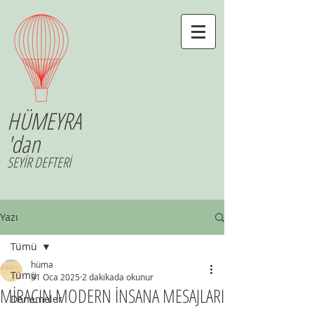
HÜMEYRA
'dan
SEYİR DEFTERİ
Yazı
Tümü
hüma
Tümü
31 Oca 2025
2 dakikada okunur
MİRACIN MODERN İNSANA MESAJLARI
Denemeler