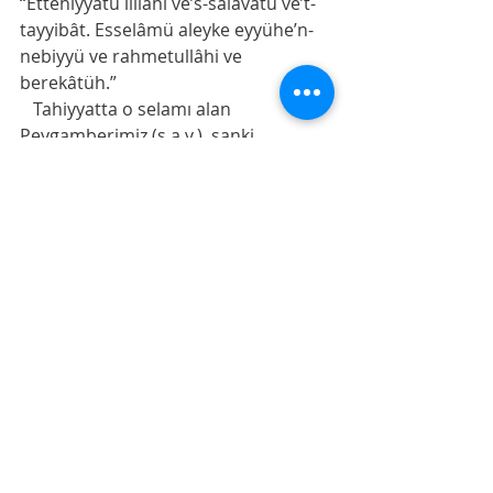
“Ettehiyyâtü lillâhi ve’s-salavâtü ve’t-
tayyibât. Esselâmü aleyke eyyühe’n-
nebiyyü ve rahmetullâhi ve 
berekâtüh.”
   Tahiyyatta o selamı alan 
Peygamberimiz (s.a.v.), sanki 
müminle  birlikte yine Rabbimize 
yöneliyor. Miraç’ta yaşananlar, 
namazda yeniden canlanıyor.
   Miraç, Peygamberimiz (s.a.v.) 
verilen mucize bir ikram. Mahzun 
gönlünü sürura erdiren.
  Onun ümmetine, her gün beş defa 
nasip olan ikram da namaz .
  Secdeye vardığında dünya silinir, 
perdeler kalkar, Allah ile arandaki 
mesafe yok olur. Çünkü her insanın 
bir Sidretü’l-Müntehâ’sı vardır. Ve 
her mümin, secdeye vardığında, 