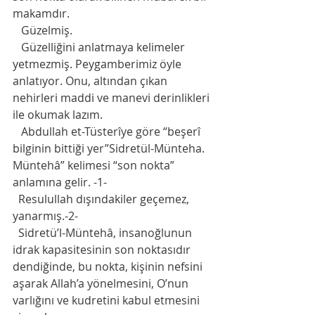
makamdır.
   Güzelmiş.
   Güzelliğini anlatmaya kelimeler 
yetmezmiş. Peygamberimiz öyle 
anlatıyor. Onu, altından çıkan 
nehirleri maddi ve manevi derinlikleri 
ile okumak lazım.
   Abdullah et-Tüsterîye göre “beşerî 
bilginin bittiği yer”Sidretül-Münteha. 
Müntehâ” kelimesi “son nokta” 
anlamına gelir. -1-
  Resulullah dışındakiler geçemez, 
yanarmış.-2-
  Sidretü’l-Müntehâ, insanoğlunun 
idrak kapasitesinin son noktasıdır 
dendiğinde, bu nokta, kişinin nefsini 
aşarak Allah’a yönelmesini, O’nun 
varlığını ve kudretini kabul etmesini 