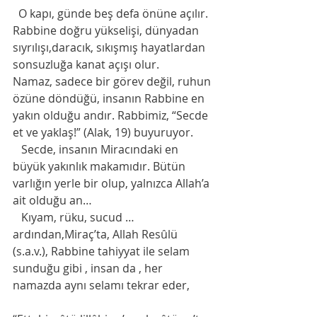
  O kapı, günde beş defa önüne açılır. 
Rabbine doğru yükselişi, dünyadan 
sıyrılışı,daracık, sıkışmış hayatlardan  
sonsuzluğa kanat açışı olur.
Namaz, sadece bir görev değil, ruhun 
özüne döndüğü, insanın Rabbine en 
yakın olduğu andır. Rabbimiz, “Secde 
et ve yaklaş!” (Alak, 19) buyuruyor.
   Secde, insanın Miracındaki en 
büyük yakınlık makamıdır. Bütün 
varlığın yerle bir olup, yalnızca Allah’a 
ait olduğu an…
   Kıyam, rüku, sucud … 
ardından,Miraç’ta, Allah Resûlü 
(s.a.v.), Rabbine tahiyyat ile selam 
sunduğu gibi , insan da , her 
namazda aynı selamı tekrar eder,