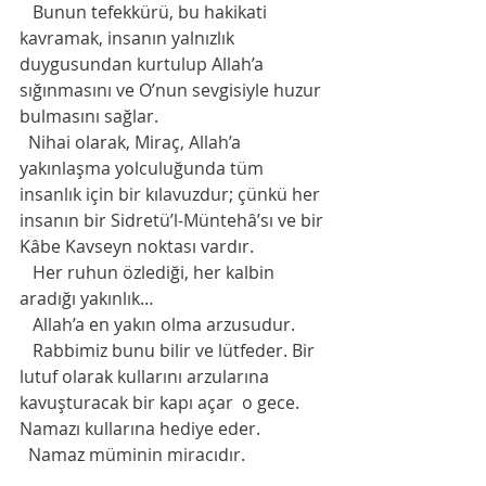
   Bunun tefekkürü, bu hakikati 
kavramak, insanın yalnızlık 
duygusundan kurtulup Allah’a 
sığınmasını ve O’nun sevgisiyle huzur 
bulmasını sağlar.
  Nihai olarak, Miraç, Allah’a 
yakınlaşma yolculuğunda tüm 
insanlık için bir kılavuzdur; çünkü her 
insanın bir Sidretü’l-Müntehâ’sı ve bir 
Kâbe Kavseyn noktası vardır.
   Her ruhun özlediği, her kalbin 
aradığı yakınlık… 
   Allah’a en yakın olma arzusudur.
   Rabbimiz bunu bilir ve lütfeder. Bir 
lutuf olarak kullarını arzularına 
kavuşturacak bir kapı açar  o gece. 
Namazı kullarına hediye eder. 
  Namaz müminin miracıdır.