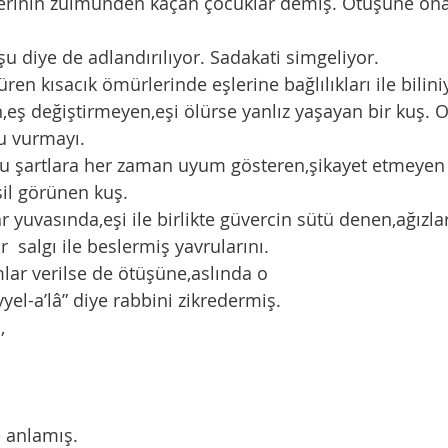
erinin zulmünden kaçan çocuklar demiş. Ötüşüne ona
şu diye de adlandırılıyor. Sadakati simgeliyor. 
ren kısacık ömürlerinde eşlerine bağlılıkları ile bilini
eş değiştirmeyen,eşi ölürse yanlız yaşayan bir kuş. On
 vurmayı. 
u şartlara her zaman uyum gösteren,şikayet etmeyen 
sil görünen kuş. 
r yuvasında,eşi ile birlikte güvercin sütü denen,ağızla
r  salgı ile beslermiş yavrularını. 
mlar verilse de ötüşüne,aslında o 
el-a’lâ” diye rabbini zikredermiş. 
,
 anlamış. 