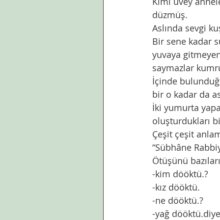
Kimi üvey annel
düzmüş. 
Aslında sevgi ku
Bir sene kadar sü
yuvaya gitmeyen,
saymazlar kumru
İçinde bulunduğ
bir o kadar da a
İki yumurta yapa
oluşturdukları bi
Çeşit çeşit anla
“Sübhâne Rabbiyy
Ötüşünü bazıları
-kim dööktü.?
-kız dööktü.
-ne dööktü.?
-yağ dööktü.diye