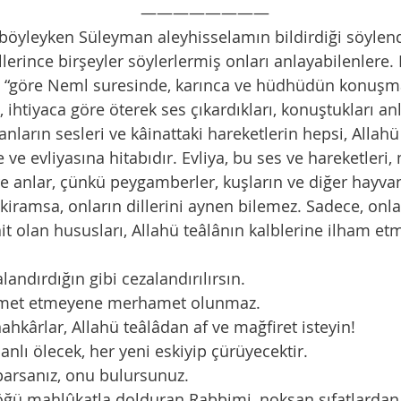
                                                           ————————
öyleyken Süleyman aleyhisselamın bildirdiği söylendi
llerince birşeyler söylerlermiş onları anlayabilenlere.
s. “göre Neml suresinde, karınca ve hüdhüdün konuşma
 ihtiyaca göre öterek ses çıkardıkları, konuştukları anla
nların sesleri ve kâinattaki hareketlerin hepsi, Allahü 
ve evliyasına hitabıdır. Evliya, bu ses ve hareketleri
e anlar, çünkü peygamberler, kuşların ve diğer hayvanl
yı kiramsa, onların dillerini aynen bilemez. Sadece, onl
it olan hususları, Allahü teâlânın kalblerine ilham etme
andırdığın gibi cezalandırılırsın.
met etmeyene merhamet olunmaz.
hkârlar, Allahü teâlâdan af ve mağfiret isteyin!
anlı ölecek, her yeni eskiyip çürüyecektir.
parsanız, onu bulursunuz.
göğü mahlûkatla dolduran Rabbimi, noksan sıfatlardan