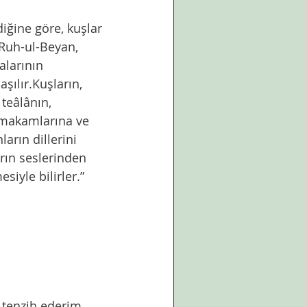
ğine göre, kuşlar 
 Ruh-ul-Beyan, 
larının 
şılır.Kuşların, 
teâlânın, 
, makamlarına ve 
arın dillerini 
arın seslerinden 
siyle bilirler.”
 tenzih ederim.