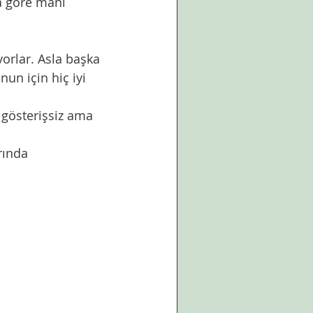
 göre mani 
yorlar. Asla başka 
un için hiç iyi 
gösterişsiz ama 
rında 