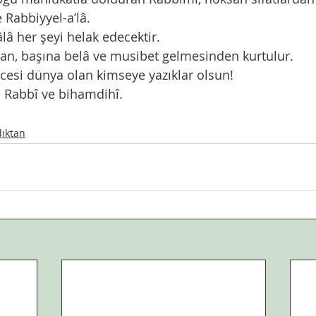
Rabbiyyel-a’lâ.
lâ her şeyi helak edecektir.
san, başına belâ ve musibet gelmesinden kurtulur.
esi dünya olan kimseye yazıklar olsun!
Rabbî ve bihamdihî.
dıktan