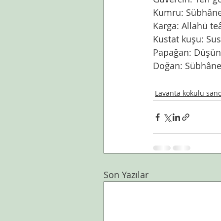
Kumru: Sübhâne 
Karga: Allahü teâ
Kustat kuşu: Su
Papağan: Düşünc
Doğan: Sübhâne 
Lavanta kokulu san
Son Yazılar