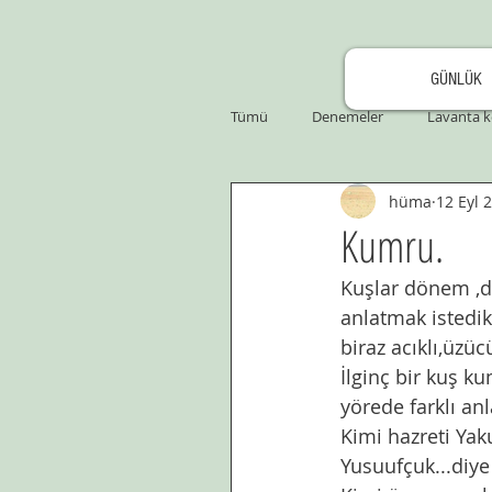
GÜNLÜK
Tümü
Denemeler
Lavanta k
hüma
12 Eyl 
Kumru.
Kuşlar dönem ,d
anlatmak istedik
biraz acıklı,üzüc
İlginç bir kuş k
yörede farklı anl
Kimi hazreti Yak
Yusuufçuk...diye