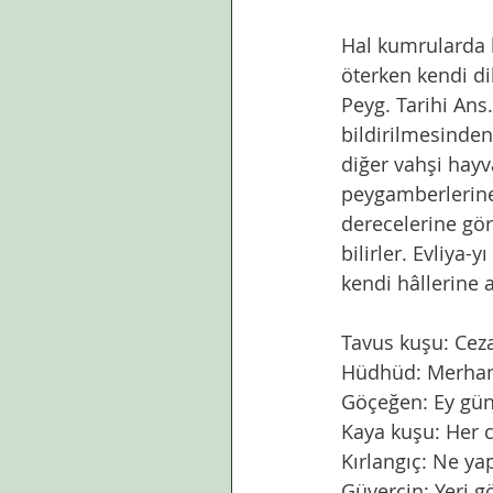
Hal kumrularda b
öterken kendi di
Peyg. Tarihi An
bildirilmesinden,
diğer vahşi hayva
peygamberlerine 
derecelerine gör
bilirler. Evliya-
kendi hâllerine a
Tavus kuşu: Cezal
Hüdhüd: Merha
Göçeğen: Ey güna
Kaya kuşu: Her c
Kırlangıç: Ne ya
Güvercin: Yeri 