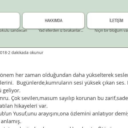
HAKKIMDA
İLETİŞİM
okulu sandıktan
Yad ellerden iz bırakanlar...
Niçin bir bloğum va
2018
2 dakikada okunur
önem her zaman olduğundan daha yükselterek sesleri
lerini.  Bugünlerde,kumruların sesi yüksek çıkan ses
ü geliyor. 
umru. Çok sevilen,masum sayılıp korunan bu zarif,sade
atılan hikayeleri var. 
ub’un Yusuf,unu arayışını,ona özlemini anlatıyor dem
 anlamış. 