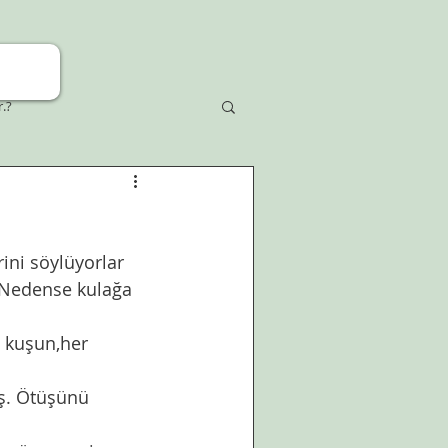
r.?
ni söylüyorlar 
. Nedense kulağa 
 kuşun,her 
iş. Ötüşünü 