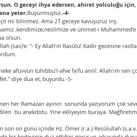
un. O geceyi ihya edersen, ahiret yolculuğu için, 
ana yeter.
Buyurmuştur
.-4-
 geçti mi bilinmez. Ama 27.geceye kavuşuruz inş.
ua olsun. 
ordum.
eke afüvvün tühıbbü'l-afve fa'fu annî: Allah'ım sen çok 
fet.” diye dua et, buyurdu.-5-
len  bu anekdotu. Yine ekliyeyim buraya. Mağfiretimi
de bir bedevinin dua ettiğini görür ve arkasında duru