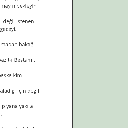
umayın bekleyin, 
geceyi. 
nmadan baktığı 
. 