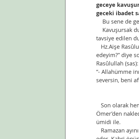
geceye kavuşurs
geceki ibadet s
    Bu sene de
    Kavuşursak duamız ,kendimize,neslimize ve ümmet-i Muhammed’e hz . Aişeye 
tavsiye edilen d
   Hz.Aişe Rasûlullah (sas)'e: “- Ey Allah'ın Rasûlü! Kadir gecesine rastlarsam nasıl dua 
edeyim?” diye s
Rasûlullah (sas):
“- Allahümme inn
seversin, beni af
   Son olarak hemen her Ramazan ayının  sonunda yazıyorum çok sevdiğim hz 
Ömer’den nakledi
ümidi ile. 
   Ramazan ayının son on günü içinde Hz. Ömer (r.a.) Resûlullah (s.a.v.)’in kabrini ziyaret 
eder. Kabri önün