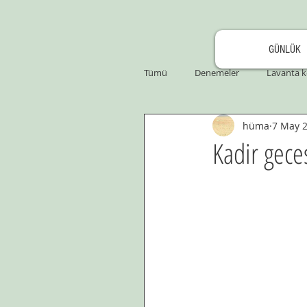
GÜNLÜK
Tümü
Denemeler
Lavanta k
hüma
7 May 
Kadir geces