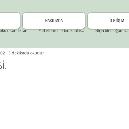
HAKKIMDA
İLETİŞİM
okulu sandıktan
Yad ellerden iz bırakanlar...
Niçin bir bloğum va
2021
3 dakikada okunur
i.