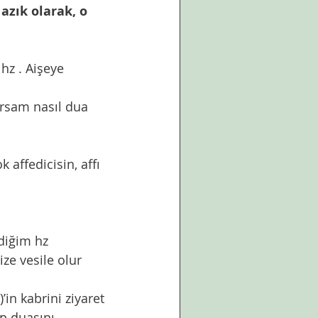
azık olarak, o 
affedicisin, affı 
ze vesile olur 
p duasını 