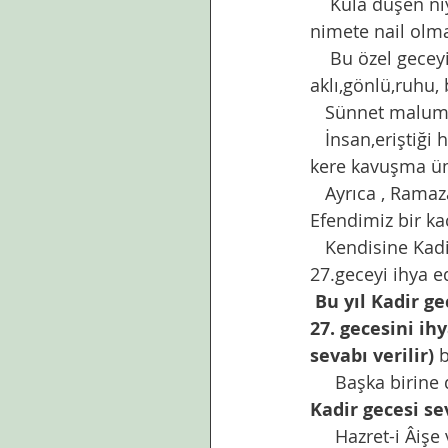
    Kula düşen niyet ,dua,gayret,say,say ettiğinde de sabır ve sebat . Bu özel gün için bu 
nimete nail olma
    Bu özel geceyi bulma gayretinin sonucu itikaf. Dünyadan uzlet ederek 
aklı,gönlü,ruhu,
   Sünnet malu
   İnsan,eriştiği her Ramazan’ın  son on gecesini ihya ederse, ömrü boyunca en az bir 
kere kavuşma üm
   Ayrıca , Ramazanın son günleri gelip de Kadir gecesine erişemedim diye üzülenlere 
Efendimiz bir kaç
   Kendisine Kadir gecesini soranlara Kadir gecesinin o sene için geçtiğini ancak 
27.geceyi ihya e
Bu yıl Kadir ge
27. gecesini ih
sevabı verilir)
 
     Başka birine
Kadir gecesi s
     Hazret-i Âi