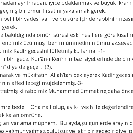
 geçmiş bir ömür fırsatını yakalamak gerek.
 gerek. 
 efendimiz üzülmüş “benim ümmetimin ömrü az,sevap 
bbimiz Kadir gecesini lütfetmiş kullarına. -1-
” diye de geçer.  (2).
ının affedileceği müjdelenmiş.-3-
k kalan ömrüne.    
z,yağmur yağmaz,bulutsuz ve latif bir gecedir diye ip 