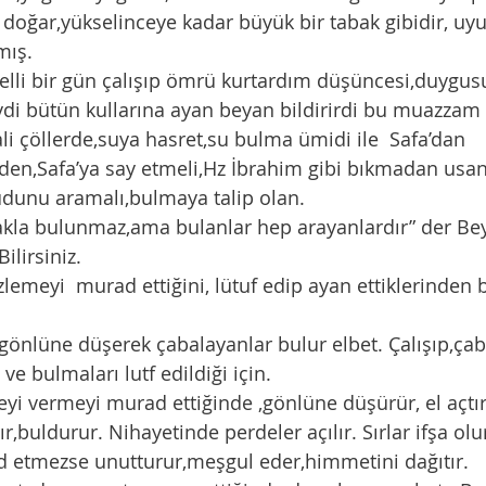
doğar,yükselinceye kadar büyük bir tabak gibidir, uy
mış. 
di bütün kullarına ayan beyan bildirirdi bu muazzam 
’den,Safa’ya say etmeli,Hz İbrahim gibi bıkmadan usa
dunu aramalı,bulmaya talip olan.
lirsiniz.  
ve bulmaları lutf edildiği için. 
rır,buldurur. Nihayetinde perdeler açılır. Sırlar ifşa olur
ad etmezse unutturur,meşgul eder,himmetini dağıtır. 