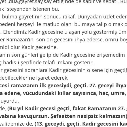
k isteyenden,istenen bu.     
 bedeni herşeyi ile matlub olanı bulmaya talip olmak 
m. Efendimiz Kadir gecesine ulaşan yolu göstermiş üm
idi olur Kadir gecesine. 
 hadis-i şerifinde telafi imkanı gösterir.
debileceklerine işaret ederek,
cesi ramazanın ilk gecesiydi, geçti. 27. geceyi ihy
ya edene, vücudundaki kıllar sayısınca, hac, umre, 
buyurdu. 
 de, 
(Bu yıl Kadir gecesi geçti, fakat Ramazanın 27. 
evabına kavuşursun. Şefaatten nasipsiz kalmazsın
şe validemize de, 
(13. geceydi, geçti. Kadir gecesini ka