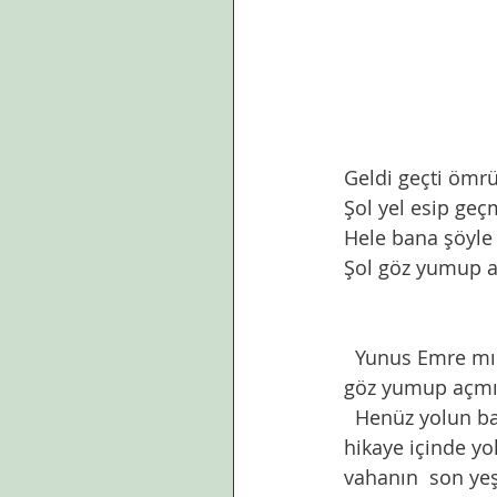
Geldi geçti öm
Şol yel esip geç
Hele bana şöyle 
Şol göz yumup a
  Yunus Emre mısraları ne güzel anlatıyor hızla akıp giden zamanı. Yel esip geçmiş gibi, 
göz yumup açmış 
  Henüz yolun başında olanların kendi nesillerine masal gibi anlatacakları bir inanılmaz 
hikaye içinde yo
vahanın  son yeş