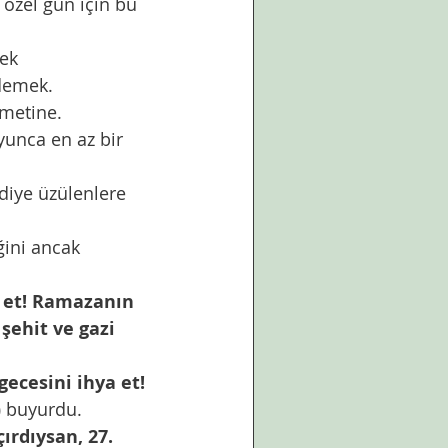
demek. 
metine. 
a et! Ramazanın 
şehit ve gazi 
gecesini ihya et! 
)
 buyurdu. 
çırdıysan, 27. 