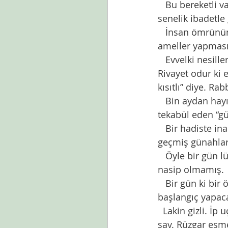
   Bu bereketli vahadan ayrılmadan, iyice odaklanmak ve büyük ikramiyeyi,seksen 
senelik ibadetle
   İnsan ömrünün belli bir vadesi var  ve bu süre içinde rabbinin rızasını kazanacak 
ameller yapması
   Evvelki nesillere bakıldığında ömür  süresi eski nesillere göre kısalmış gözükmekte. 
Rivayet odur ki
kısıtlı” diye. Ra
   Bin aydan hayırlı bir  gece. Kur’ân-ı Kerîm’in bazı âyetlerinde de bin ve elli bin yıla 
tekabül eden “gün
   Bir hadiste inanarak ve mükâfatını Allah’tan bekleyerek Kadir gecesini ihyâ edenlerin 
geçmiş günahlar
   Öyle bir gün lütfetmiş ki rabbimiz Muhammed ümmetine,daha önce hiç bir ümmete 
nasip olmamış.
   Bir gün ki bir ömre bedel . Ona nail olup,layık-ı vech ile değerlendiren,tertemiz bir 
başlangıç yapaca
  Lakin gizli. İp uçları var ama müphem.  Bu ayda,şu günlerde arayın demiş efendimiz 
sav. Rüzgar esme