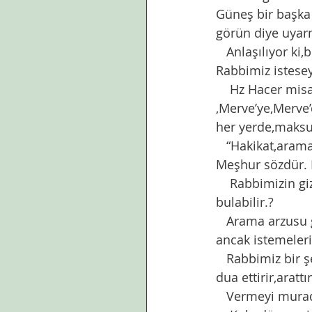
Güneş bir başka 
görün diye uyar
   Anlaşılıyor ki,belli bir gün çalışıp ömrü kurtardım düşüncesi,duygusu değil istenen. 
Rabbimiz istesey
    Hz Hacer misali çöllerde,suya hasret,su bulma ümidi ile  Safa’dan 
,Merve’ye,Merve
her yerde,maksu
   “Hakikat,aramakla bulunmaz,ama bulanlar hep arayanlardır” der Beyazıt-ı Bestami. 
Meşhur sözdür. Bi
    Rabbimizin gizlemeyi  murad ettiğini, lütuf edip ayan ettiklerinden başka kim 
bulabilir.?
   Arama arzusu gönlüne düşerek çabalayanlar bulur elbet. Çalışıp,çabaladığı için değil 
ancak istemeleri 
   Rabbimiz bir şeyi vermeyi murad ettiğinde ,gönlüne düşürür, el açtırıp yana yakıla 
dua ettirir,arattı
   Vermeyi mur