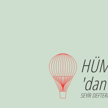
HÜM
'dan
SEYİR DEFTERİ