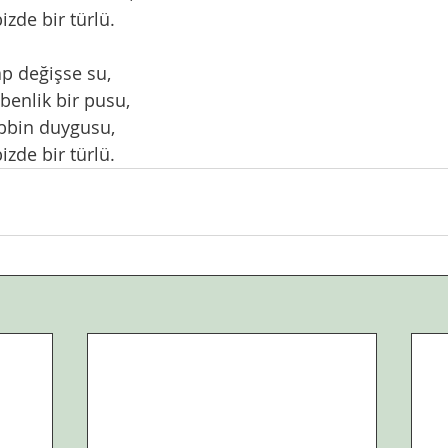
bizde bir türlü.
ap değişse su,
, benlik bir pusu,
abbin duygusu,
bizde bir türlü.