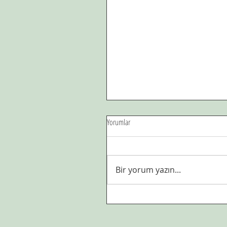
Yorumlar
Bir yorum yazın...
Çöl sıcagından, dağların
serinligine.Sürgün,hicret,tebliğ...