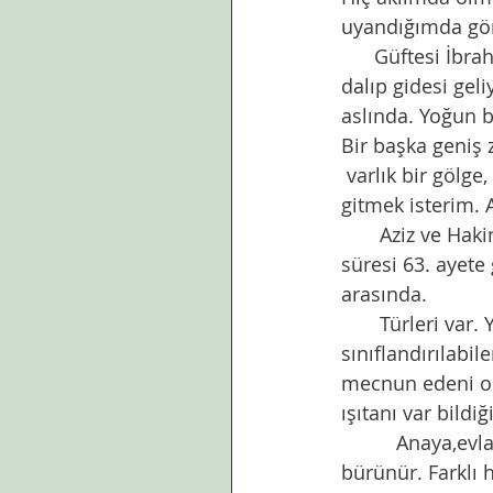
uyandığımda gör
      Güftesi İbrahim Yurtören,bestesi Tahir Karagöz’e ait bu ilahinin her bir satırından 
dalıp gidesi gel
aslında. Yoğun b
Bir başka geniş 
 varlık bir gölge, benlik bir pusu” satırlarından bir kapı açıp ilerlere doğru yürüyüp 
gitmek isterim. 
       Aziz ve Hakim olan rabbimiz kalpleri birbirine ısındırılmış ve kaynaştırmış Enfal 
süresi 63. ayete
arasında. 
       Türleri var. Yöneldiği tarafa ve hissedilen duygunun şiddetine göre 
sınıflandırılabil
mecnun edeni old
ışıtanı var bildiğ
          Anaya,evlada, eşe,kardeşe,dosta,yaratılmışlara ....yöneldiği yöne göre ayrı renge 
bürünür. Farklı 