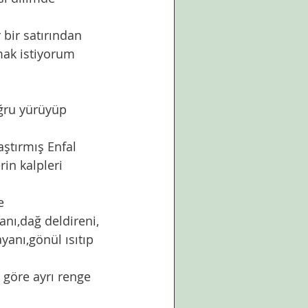
mak istiyorum 
in kalpleri 
anı,dağ deldireni, 
yanı,gönül ısıtıp 