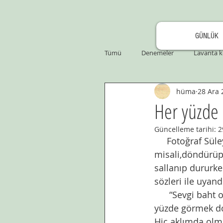
GÜNLÜK
Tümü
Denemeler
Lavanta k
hüma
28 Ara 
Her yüzde 
Güncelleme tarihi:
2
     Fotoğraf Süleymaniye camiinden bir kesit.  Esti  deli rüzgar,bir kuru yaprak 
misali,döndürüp,
sallanıp dururke
sözleri ile uyan
      “Sevgi baht olmuş ezelden bize,Sizde bir türlü bizde bir türlü”diye başlayıp,”Her 
yüzde görmek dos
Hiç aklımda olm