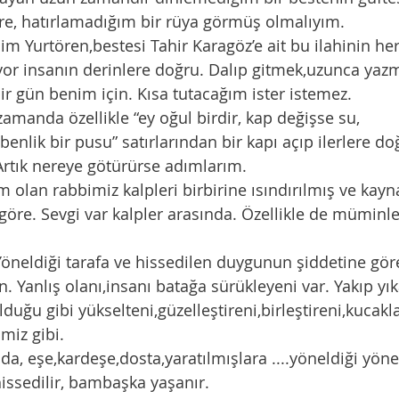
e, hatırlamadığım bir rüya görmüş olmalıyım. 
iyor insanın derinlere doğru. Dalıp gitmek,uzunca yaz
ir gün benim için. Kısa tutacağım ister istemez. 
zamanda özellikle “ey oğul birdir, kap değişse su,
Artık nereye götürürse adımlarım. 
 göre. Sevgi var kalpler arasında. Özellikle de müminler
en. Yanlış olanı,insanı batağa sürükleyeni var. Yakıp yık
uğu gibi yükselteni,güzelleştireni,birleştireni,kucakla
imiz gibi.  
hissedilir, bambaşka yaşanır.  