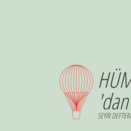
HÜM
'dan
SEYİR DEFTERİ