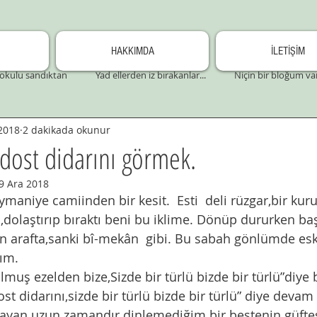
HAKKIMDA
İLETİŞİM
okulu sandıktan
Yad ellerden iz bırakanlar...
Niçin bir bloğum va
2018
2 dakikada okunur
dost didarını görmek.
9 Ara 2018
dolaştırıp bıraktı beni bu iklime. Dönüp dururken ba
n arafta,sanki bî-mekân  gibi. Bu sabah gönlümde eski
dım.
t didarını,sizde bir türlü bizde bir türlü” diye devam
ayan uzun zamandır dinlemediğim bir bestenin güftes