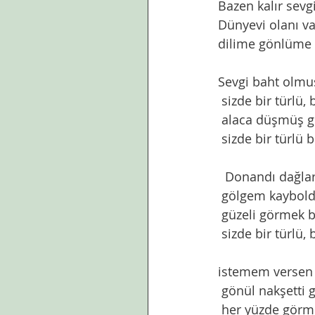
Bazen kalır sevgi
Dünyevi olanı v
dilime gönlüme d
Sevgi baht olmuş
 sizde bir türlü, 
 alaca düşmüş 
 sizde bir türlü 
  Donandı dağla
 gölgem kaybol
 güzeli görmek 
 sizde bir türlü, 
istemem versen 
 gönül nakşetti g
 her yüzde görm