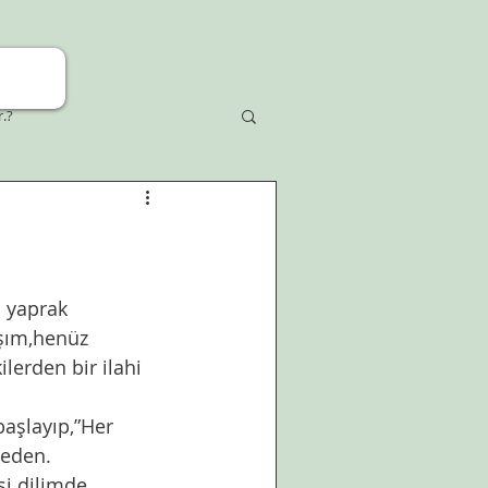
r.?
şım,henüz 
lerden bir ilahi 
 eden. 
i dilimde 