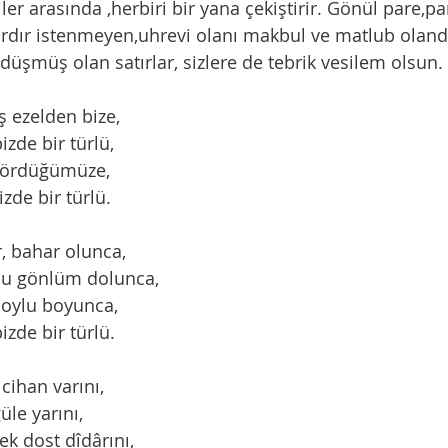
ler arasında ,herbiri bir yana çekiştirir. Gönül pare,pa
ardır istenmeyen,uhrevi olanı makbul ve matlub olan
üşmüş olan satırlar, sizlere de tebrik vesilem olsun. 
 ezelden bize,
bizde bir türlü,
gördüğümüze,
bizde bir türlü.
r, bahar olunca,
du gönlüm dolunca,
boylu boyunca,
bizde bir türlü.
cihan varını,
üle yarını,
ek dost dîdârını,