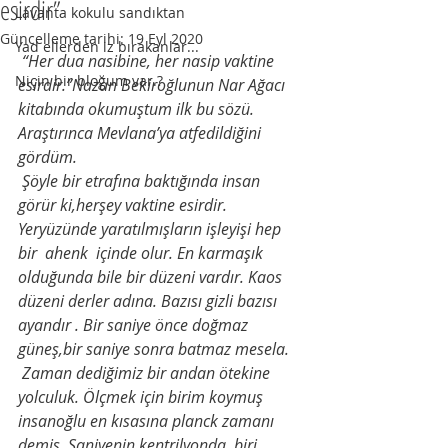
esirdir”
Lavanta kokulu sandıktan
Güncelleme tarihi:
19 Eyl 2020
Yad ellerden iz bırakanlar...
“Her dua nasibine, her nasip vaktine 
Niçin bir bloğum var.?
esirdir.”Nazan Bekiroğlunun Nar Ağacı 
kitabında okumuştum ilk bu sözü. 
Araştırınca Mevlana’ya atfedildiğini 
gördüm.
Şöyle bir etrafına baktığında insan 
görür ki,herşey vaktine esirdir. 
Yeryüzünde yaratılmışların işleyişi hep 
bir
ahenk
içinde olur. En karmaşık 
olduğunda bile bir düzeni vardır. Kaos 
düzeni derler adına. Bazısı gizli bazısı 
ayandır . Bir saniye önce doğmaz 
güneş,bir saniye sonra batmaz mesela.
Zaman dediğimiz bir andan ötekine 
yolculuk. Ölçmek için birim koymuş 
insanoğlu en kısasına planck zamanı
demiş. Saniyenin kentrilyonda
biri.