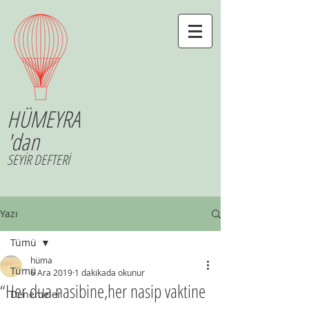
HÜMEYRA
'dan
SEYİR DEFTERİ
Yazı
Tümü
hüma
Tümü
6 Ara 2019
1 dakikada okunur
“Her dua nasibine,her nasip vaktine
Denemeler