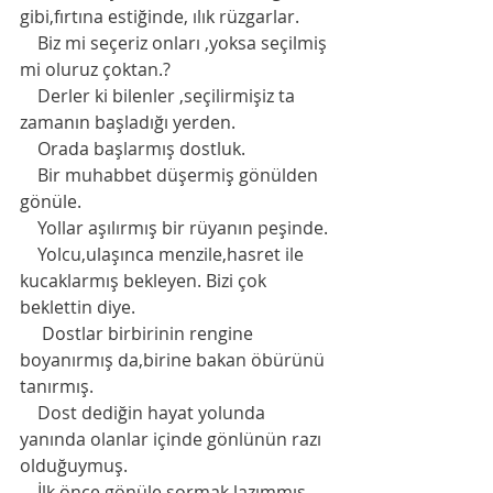
gibi,fırtına estiğinde, ılık rüzgarlar. 
    Biz mi seçeriz onları ,yoksa seçilmiş 
mi oluruz çoktan.?
    Derler ki bilenler ,seçilirmişiz ta 
zamanın başladığı yerden.     
    Orada başlarmış dostluk. 
    Bir muhabbet düşermiş gönülden 
gönüle. 
    Yollar aşılırmış bir rüyanın peşinde. 
    Yolcu,ulaşınca menzile,hasret ile 
kucaklarmış bekleyen. Bizi çok 
beklettin diye. 
     Dostlar birbirinin rengine  
boyanırmış da,birine bakan öbürünü 
tanırmış. 
    Dost dediğin hayat yolunda 
yanında olanlar içinde gönlünün razı 
olduğuymuş. 
    İlk önce gönüle sormak lazımmış 