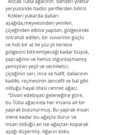
  Ancak Tûba ağacının  benzeri yoktur 
yeryüzünde hadisi şeriflerden biliriz.  
  Kökleri yukarda dalları 
aşağıda,meyvesinden yenilen, 
çiçeğinden elbise yapılan, gölgesinde 
istirahat edilen, bir süvarinin güçlü 
ve hızlı bir at ile yüz yıl ilerlese 
gölgesini bitiremiyeceği kadar büyük, 
yaprağının ve henüz olgunlaşmamış 
yemişinin yeşil ve serinletici, 
çiçeğinin sarı, ince ve hafif, dallarının 
kadife, reçinesinin zencefil ve bal gibi 
olduğu hayal ötesi cennet ağacı. 
  “Divan edebiyatı geleneğine göre, 
bu Tûba ağacında her insana ait bir 
yaprak bulunurmuş. Bu yaprak insan 
ölene kadar bu ağaçta durur ve 
insan öldüğü an ise ağaçtan koparak 
aşağı düşermiş. Ağacın kökü 