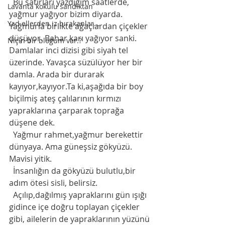
  Bu satırları yazdığım saatlerde, 
Lavanta kokulu sandıktan
yağmur yağıyor bizim diyarda. 
Yad ellerden iz bırakanlar...
Yağmurla birlikte ağaçlardan çiçekler 
düşüyor. Bahar karı yağıyor sanki. 
Niçin bir bloğum var.?
Damlalar inci dizisi gibi siyah tel 
üzerinde. Yavaşca süzülüyor her bir 
damla. Arada bir durarak 
kayıyor,kayıyor.Ta ki,aşağıda bir boy 
biçilmiş ateş çalılarının kırmızı 
yapraklarına çarparak toprağa 
düşene dek. 
  Yağmur rahmet,yağmur berekettir 
dünyaya. Ama güneşsiz gökyüzü. 
Mavisi yitik. 
  İnsanlığın da gökyüzü bulutlu,bir 
adım ötesi sisli, belirsiz.
  Açılıp,dağılmış yapraklarını gün ışığı 
gidince içe doğru toplayan çiçekler 
gibi, ailelerin de yapraklarının yüzünü 