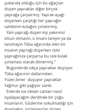
yukarıda olduğu için bu ağaçtan 
düşen yapraklar diğer birçok 
yaprağa çarparmış. Yaprak aşağı 
düşerken çarptığı her yaprağın 
sahibinin kulağını çınlatırmış. 
  Yani yaprağı düşen kişi yakınınız 
olsun olmasın, o insanı tanıyın ya da 
tanımayın Tûba ağacında ölen bir 
insanın yaprağı düşerken sizin 
yaprağınıza çarparsa bu size kulak 
çınlaması olarak dönermiş.”
  Bugünlerde sıkça yapraklar düşüyor 
Tûba ağacının dallarından. 
Yüzer,biner  düşüyor yapraklar. 
Yağmur gibi yağıyor sanki. 
  Evlerde ise sıkılan canları nasıl 
oyalayacağım derdinde bir çoğu 
insanların. Gözlerine sokulmadığı için 
duymakta  zorlanıyorlar düşen 