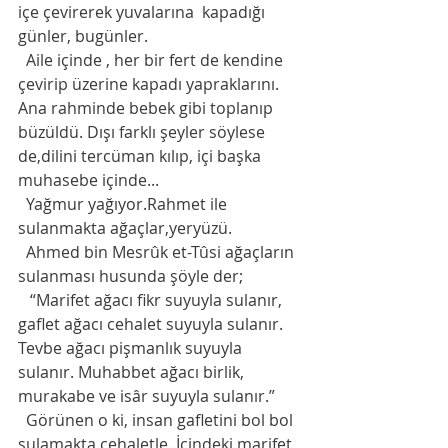
içe çevirerek yuvalarına  kapadığı  
günler, bugünler. 
  Aile içinde , her bir fert de kendine 
çevirip üzerine kapadı yapraklarını. 
Ana rahminde bebek gibi toplanıp 
büzüldü. Dışı farklı şeyler söylese 
de,dilini tercüman kılıp, içi başka 
muhasebe içinde...
  Yağmur yağıyor.Rahmet ile 
sulanmakta ağaçlar,yeryüzü. 
  Ahmed bin Mesrûk et-Tûsi ağaçların 
sulanması husunda şöyle der;
   “Marifet ağacı fikr suyuyla sulanır, 
gaflet ağacı cehalet suyuyla sulanır. 
Tevbe ağacı pişmanlık suyuyla 
sulanır. Muhabbet ağacı birlik, 
murakabe ve isâr suyuyla sulanır.”
  Görünen o ki, insan gafletini bol bol 
sulamakta cehaletle. İçindeki marifet 