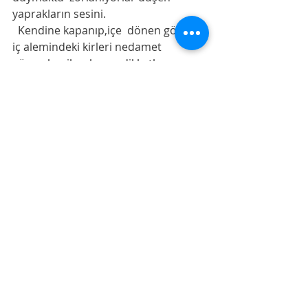
yaprakların sesini. 
  Kendine kapanıp,içe  dönen gözler, 
iç alemindeki kirleri nedamet 
gözyaşları ile yıkayıp, dikkatle 
özenerek ,merhamet ve diğerkâmlık  
ile beslemeli ki gönül ağacını, 
muhabbet meyvesi versin. 
  Kendine,ailesine,milletine,insanlığa 
muhabbeti olsun ki kendini korur 
gibi korusun,kendini sever gibi sevsin 
bir diğerini. 
  Hasılı kelam,özellikle bugünlerde 
gölgesi geniş olmalı insanın,Tûba 
ağacı gibi…