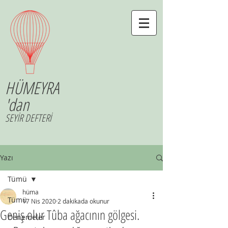
HÜMEYRA
'dan
SEYİR DEFTERİ
Yazı
Tümü
hüma
Tümü
17 Nis 2020
2 dakikada okunur
Geniş olur Tûba ağacının gölgesi.
Denemeler