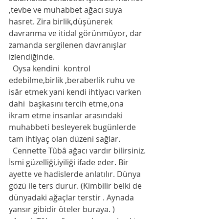
,tevbe ve muhabbet ağacı suya 
hasret. Zira birlik,düşünerek 
davranma ve itidal görünmüyor, dar 
zamanda sergilenen davranışlar 
izlendiğinde.  
  Oysa kendini  kontrol 
edebilme,birlik ,beraberlik ruhu ve 
isâr etmek yani kendi ihtiyacı varken 
dahi  başkasını tercih etme,ona 
ikram etme insanlar arasındaki 
muhabbeti besleyerek bugünlerde 
tam ihtiyaç olan düzeni sağlar.
  Cennette Tûbâ ağacı vardır bilirsiniz. 
İsmi güzelliği,iyiliği ifade eder. Bir 
ayette ve hadislerde anlatılır. Dünya 
gözü ile ters durur. (Kimbilir belki de 
dünyadaki ağaçlar terstir . Aynada 
yansır gibidir öteler buraya. )