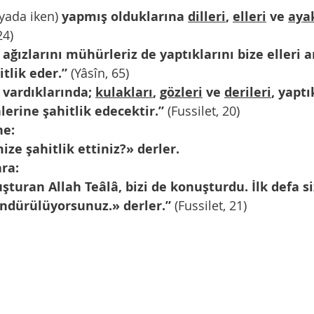
yada iken)
 yapmış olduklarına 
dilleri
, 
elleri
 ve 
ayak
24)
ağızlarını mühürleriz de yaptıklarını bize elleri a
tlik eder.” 
(Yâsîn, 65)
vardıklarında; 
kulakları
, 
gözleri
 ve 
derileri
, yaptı
erine şahitlik edecektir.” 
(Fussilet, 20)
ne:
ize şahitlik ettiniz?» derler.
ara:
şturan Allah Teâlâ, bizi de konuşturdu. İlk defa si
öndürülüyorsunuz.» derler.” 
(Fussilet, 21)