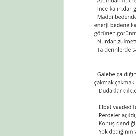
  Atomdan hücr
  İnce-kalın,dar
  Maddi bedenden,nurumu  büyüt diye sahibine yakardığımız,  bazılarının gördüğü 
enerji bedene ka
görünen,görünmey
  Nurdan,zulmet
  Ta derinlerde
  Galebe çaldığında  duygular,haset,kin,öfke ne varsa  saklansın diye inen göz kapakları 
çakmak,çakmak y
   Dudaklar dil
   Elbet vaadedi
   Perdeler açı
   Konuş dendiğ
   Yok dediğinin var olduğu, söylenenin, dinlelenenin, işlenen işlerin ayan beyan ortaya 