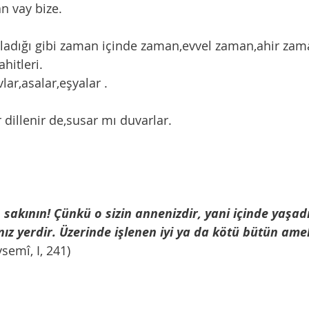
 vay bize. 
başladığı gibi zaman içinde zaman,evvel zaman,ahir za
ahitleri. 
uvlar,asalar,eşyalar .
ar dillenir de,susar mı duvarlar. 
sakının! Çünkü o sizin annenizdir, yani içinde yaşad
z yerdir. Üzerinde işlenen iyi ya da kötü bütün amel
semî, I, 241)