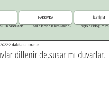
HAKKIMDA
İLETİŞİM
okulu sandıktan
Yad ellerden iz bırakanlar...
Niçin bir bloğum va
 2022
2 dakikada okunur
vlar dillenir de,susar mı duvarlar.