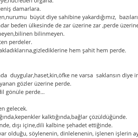
eye,hücreden organa. 
-geniş damarlara. 
dar beden ülkesinde de zar üzerine zar ,perde üzerin
en,bilinen bilinmeyen.      
ten perdeler. 
 sakladıklarına,gizlediklerine hem şahit hem perde.
anan gözler üzerine perde. 
e,dil gönüle perde…
len gelecek. 
ldığında,kepenkler kalktığında,bağlar çözüldüğünde. 
inde, dışı içine,dili kalbine şehadet ettiğinde. 