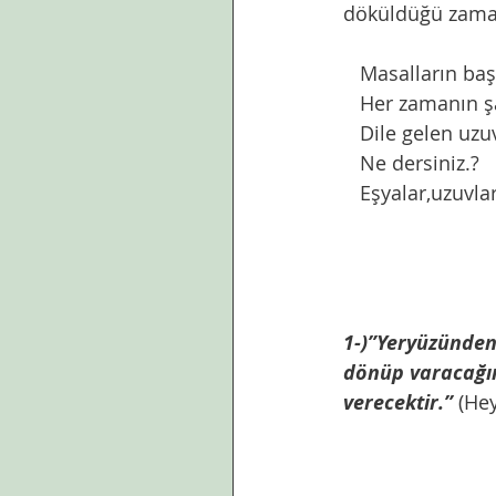
döküldüğü zaman
   Masalların 
   Her zamanın ş
   Dile gelen uz
   Ne dersiniz.?
   Eşyalar,uzuvl
1-)”Yeryüzünden 
dönüp varacağını
verecektir.”
(Hey