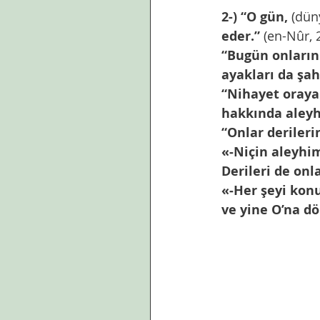
2-) “O gün, 
(dün
eder.”
 (en-Nûr, 
“Bugün onların 
ayakları da şahi
“Nihayet oraya 
hakkında aleyhl
“Onlar derileri
«‒Niçin aleyhim
Derileri de onl
«‒Her şeyi konu
ve yine O’na d