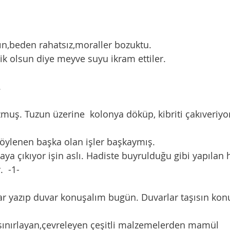
kın,beden rahatsız,moraller bozuktu. 
nlik olsun diye meyve suyu ikram ettiler. 
. 
 tuzmuş. Tuzun üzerine  kolonya döküp, kibriti çakıveriyor
 söylenen başka olan işler başkaymış. 
  -1-
 