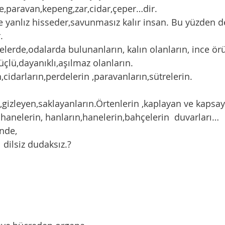
e,paravan,kepeng,zar,cidar,çeper…dir.    
. 
üçlü,dayanıklı,aşılmaz olanların.
rın,cidarların,perdelerin ,paravanların,sütrelerin.
n,gizleyen,saklayanların.Örtenlerin ,kaplayan ve kapsay
stahanelerin, hanların,hanelerin,bahçelerin  duvarları…
inde,
ı dilsiz dudaksız.?