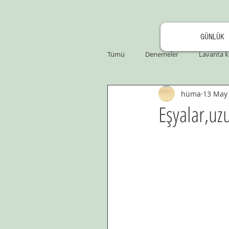
GÜNLÜK
Tümü
Denemeler
Lavanta k
hüma
13 May
Eşyalar,uzu