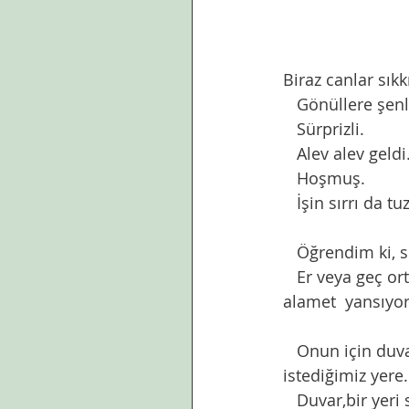
Biraz canlar sık
   Gönüllere şe
   Sürprizli. 
   Alev alev geldi
   Hoşmuş. 
   İşin sırrı da
   Öğrendim ki,
   Er veya geç ortaya çıkıyor işin aslı. Hadiste buyrulduğu gibi yapılan her işten illa bir 
alamet  yansıyor.
   Onun için duvar yazıp duvar konuşalım bugün. Duvarlar taşısın konuyu getirmek 
istediğimiz yere.
   Duvar,bir yeri sınırlayan,çevreleyen çeşitli malzemelerden mamül 