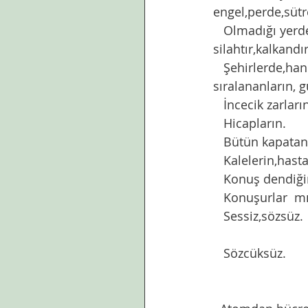
engel,perde,sütr
   Olmadığı yerde yanlız hisseder,savunmasız kalır insan. Bu yüzden de bir çeşit 
silahtır,kalkandır
   Şehirlerde,hanelerde,odalarda bulunanların, kalın olanların, ince örülenlerin,ard arda 
sıralananların, g
   İncecik zarla
   Hicapların.
   Bütün kapata
   Kalelerin,ha
   Konuş dendiğ
   Konuşurlar  m
   Sessiz,sözsüz. 
   Sözcüksüz.