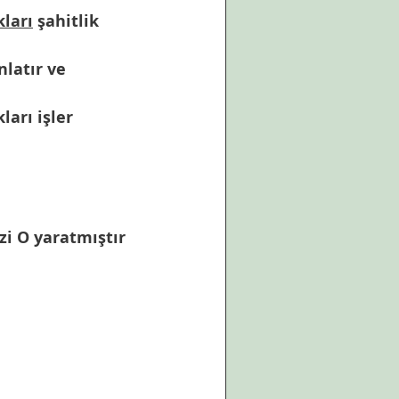
ları
 şahitlik 
nlatır ve 
kları işler 
zi O yaratmıştır 