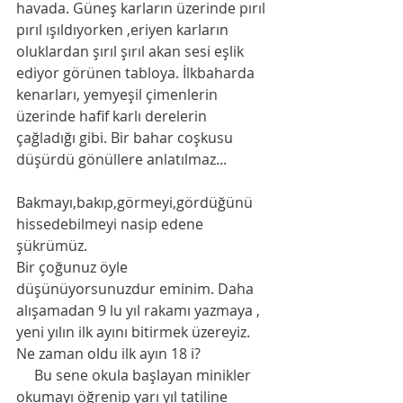
havada. Güneş karların üzerinde pırıl 
pırıl ışıldıyorken ,eriyen karların 
oluklardan şırıl şırıl akan sesi eşlik 
ediyor görünen tabloya. İlkbaharda 
kenarları, yemyeşil çimenlerin 
üzerinde hafif karlı derelerin 
çağladığı gibi. Bir bahar coşkusu 
düşürdü gönüllere anlatılmaz...
Bakmayı,bakıp,görmeyi,gördüğünü 
hissedebilmeyi nasip edene 
şükrümüz. 
Bir çoğunuz öyle 
düşünüyorsunuzdur eminim. Daha 
alışamadan 9 lu yıl rakamı yazmaya , 
yeni yılın ilk ayını bitirmek üzereyiz. 
Ne zaman oldu ilk ayın 18 i?
     Bu sene okula başlayan minikler 
okumayı öğrenip yarı yıl tatiline 