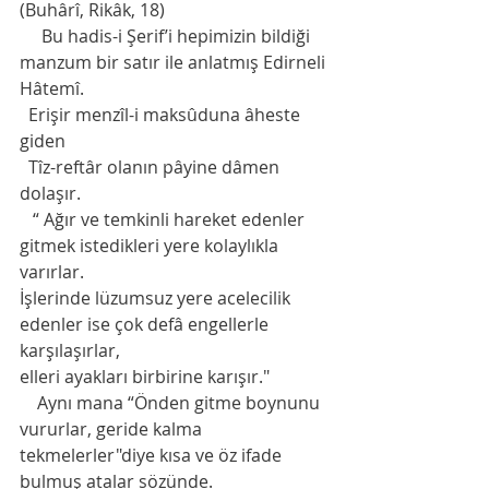
(Buhârî, Rikâk, 18) 
     Bu hadis-i Şerif’i hepimizin bildiği 
manzum bir satır ile anlatmış Edirneli 
Hâtemî.
  Erişir menzîl-i maksûduna âheste 
giden 
  Tîz-reftâr olanın pâyine dâmen 
dolaşır. 
   “ Ağır ve temkinli hareket edenler 
gitmek istedikleri yere kolaylıkla 
varırlar. 
İşlerinde lüzumsuz yere acelecilik 
edenler ise çok defâ engellerle 
karşılaşırlar, 
elleri ayakları birbirine karışır."
    Aynı mana “Önden gitme boynunu 
vururlar, geride kalma 
tekmelerler"diye kısa ve öz ifade 
bulmuş atalar sözünde. 