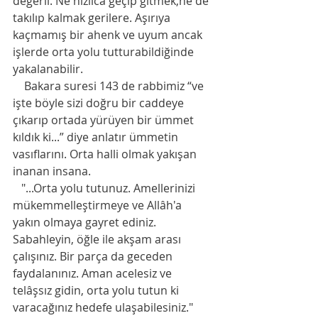
değerli. Ne hızlıca geçip gitmek,ne de 
takılıp kalmak gerilere. Aşırıya 
kaçmamış bir ahenk ve uyum ancak 
işlerde orta yolu tutturabildiğinde 
yakalanabilir.  
    Bakara suresi 143 de rabbimiz “ve 
işte böyle sizi doğru bir caddeye 
çıkarıp ortada yürüyen bir ümmet 
kıldık ki...” diye anlatır ümmetin 
vasıflarını. Orta halli olmak yakışan 
inanan insana. 
   "...Orta yolu tutunuz. Amellerinizi 
mükemmelleştirmeye ve Allâh'a 
yakın olmaya gayret ediniz. 
Sabahleyin, öğle ile akşam arası 
çalışınız. Bir parça da geceden 
faydalanınız. Aman acelesiz ve 
telâşsız gidin, orta yolu tutun ki 
varacağınız hedefe ulaşabilesiniz." 