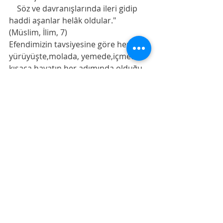
    Söz ve davranışlarında ileri gidip 
haddi aşanlar helâk oldular." 
(Müslim, İlim, 7) 
Efendimizin tavsiyesine göre her 
yürüyüşte,molada, yemede,içmede 
kısaca hayatın her adımında olduğu 
gibi, Dostluk,düşmanlık-
sevmek,nefret etmek gibi gönlün 
işleri de orta yollu olmalı ki sonu 
hüsran olmasın. 
    “Dostunu severken ölçülü sev, zîrâ 
günün birinde düşmanın olabilir. 
Düşmanına da ölçülü bir şekilde 
buğzet, çünkü günün birinde dostun 
olabilir." (Tirmizî, Birr, 60)
    Herhalde en zor olanı gönüle 
hükmetmek. Onu her türlü duyguda 
orta yol üzere tutabilmek... 