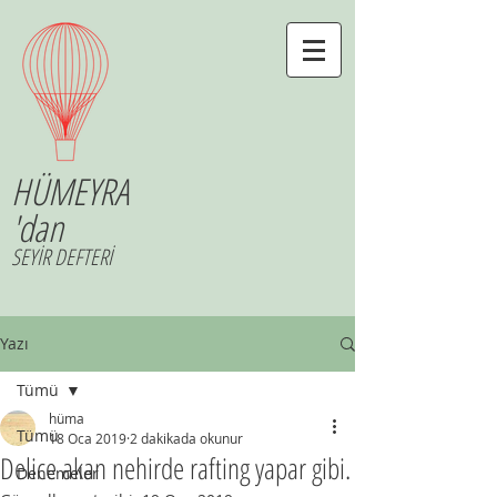
HÜMEYRA
'dan
SEYİR DEFTERİ
Yazı
Tümü
hüma
Tümü
18 Oca 2019
2 dakikada okunur
Delice akan nehirde rafting yapar gibi.
Denemeler