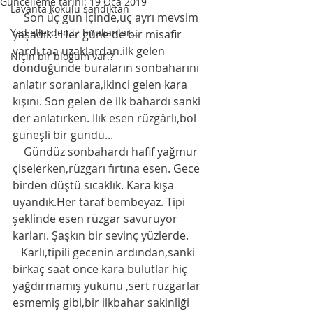
Güncelleme tarihi:
19 Oca 2019
Lavanta kokulu sandıktan
    Son üç gün içinde,üç ayrı mevsim 
Yad ellerden iz bırakanlar...
yaşadık . Her güne de bir misafir 
vardı taa uzaklardan.ilk gelen 
Niçin bir bloğum var.?
döndüğünde buraların sonbaharını 
anlatır soranlara,ikinci gelen kara 
kışını. Son gelen de ilk bahardı sanki 
der anlatırken. Ilık esen rüzgârlı,bol 
güneşli bir gündü... 
    Gündüz sonbahardı hafif yağmur 
çiselerken,rüzgarı fırtına esen. Gece 
birden düştü sıcaklık. Kara kışa 
uyandık.Her taraf bembeyaz. Tipi 
şeklinde esen rüzgar savuruyor 
karları. Şaşkın bir sevinç yüzlerde. 
   Karlı,tipili gecenin ardından,sanki 
birkaç saat önce kara bulutlar hiç 
yağdırmamış yükünü ,sert rüzgarlar 
esmemiş gibi,bir ilkbahar sakinliği 