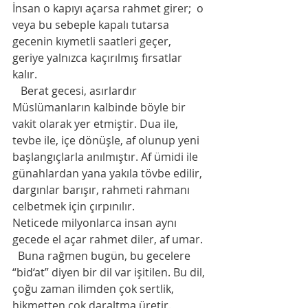
İnsan o kapıyı açarsa rahmet girer;  o 
veya bu sebeple kapalı tutarsa 
gecenin kıymetli saatleri geçer, 
geriye yalnızca kaçırılmış fırsatlar 
kalır.
   Berat gecesi, asırlardır 
Müslümanların kalbinde böyle bir 
vakit olarak yer etmiştir. Dua ile, 
tevbe ile, içe dönüşle, af olunup yeni 
başlangıçlarla anılmıştır. Af ümidi ile 
günahlardan yana yakıla tövbe edilir, 
dargınlar barışır, rahmeti rahmanı 
celbetmek için çırpınılır.
Neticede milyonlarca insan aynı 
gecede el açar rahmet diler, af umar.
  Buna rağmen bugün, bu gecelere 
“bid‘at” diyen bir dil var işitilen. Bu dil, 
çoğu zaman ilimden çok sertlik, 
hikmetten çok daraltma üretir.