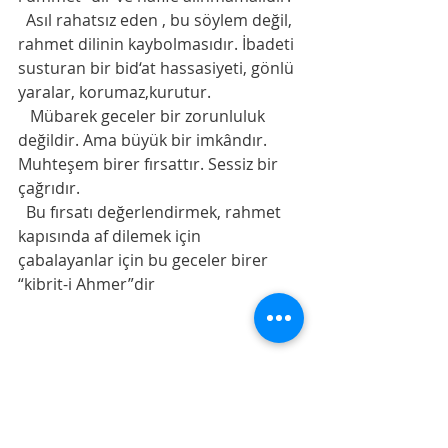
  Asıl rahatsız eden , bu söylem değil, 
rahmet dilinin kaybolmasıdır. İbadeti 
susturan bir bid‘at hassasiyeti, gönlü 
yaralar, korumaz,kurutur.
   Mübarek geceler bir zorunluluk 
değildir. Ama büyük bir imkândır.
Muhteşem birer fırsattır. Sessiz bir 
çağrıdır.
  Bu fırsatı değerlendirmek, rahmet 
kapısında af dilemek için 
çabalayanlar için bu geceler birer 
“kibrit-i Ahmer”dir 
– 
İbn Teymiyye
, Mecmûʿu’l-Fetâvâ
– 
İbn Receb el-Hanbelî
, Letâifü’l-
Me‘ârif