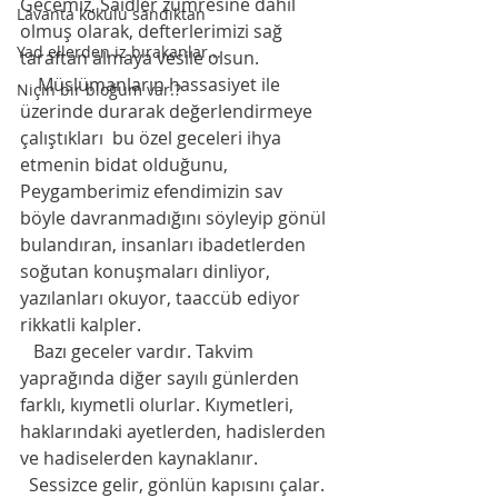
Gecemiz, Saidler zümresine dahil 
Lavanta kokulu sandıktan
olmuş olarak, defterlerimizi sağ 
Yad ellerden iz bırakanlar...
taraftan almaya vesile olsun.
    Müslümanların hassasiyet ile 
Niçin bir bloğum var.?
üzerinde durarak değerlendirmeye 
çalıştıkları  bu özel geceleri ihya 
etmenin bidat olduğunu, 
Peygamberimiz efendimizin sav 
böyle davranmadığını söyleyip gönül 
bulandıran, insanları ibadetlerden 
soğutan konuşmaları dinliyor, 
yazılanları okuyor, taaccüb ediyor 
rikkatli kalpler.
   Bazı geceler vardır. Takvim 
yaprağında diğer sayılı günlerden 
farklı, kıymetli olurlar. Kıymetleri, 
haklarındaki ayetlerden, hadislerden 
ve hadiselerden kaynaklanır.
  Sessizce gelir, gönlün kapısını çalar. 