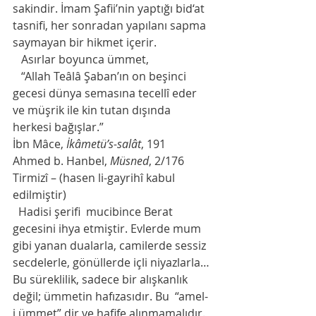
sakindir. İmam Şafii’nin yaptığı bid‘at 
tasnifi, her sonradan yapılanı sapma 
saymayan bir hikmet içerir.
   Asırlar boyunca ümmet,
   “Allah Teâlâ Şaban’ın on beşinci 
gecesi dünya semasına tecellî eder 
ve müşrik ile kin tutan dışında 
herkesi bağışlar.”
İbn Mâce, 
İkâmetü’s-salât
, 191
Ahmed b. Hanbel, 
Müsned
, 2/176
Tirmizî – (hasen li-gayrihî kabul 
edilmiştir)
  Hadisi şerifi  mucibince Berat 
gecesini ihya etmiştir. Evlerde mum 
gibi yanan dualarla, camilerde sessiz 
secdelerle, gönüllerde içli niyazlarla… 
Bu süreklilik, sadece bir alışkanlık 
değil; ümmetin hafızasıdır. Bu  “amel-
i ümmet” dir ve hafife alınmamalıdır.