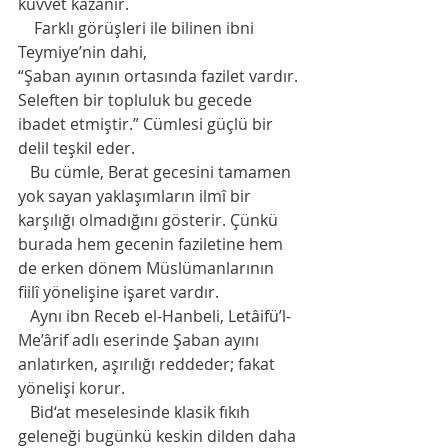
kuvvet kazanır.
    Farklı görüşleri ile bilinen ibni 
Teymiye’nin dahi,
“Şaban ayının ortasında fazilet vardır. 
Seleften bir topluluk bu gecede 
ibadet etmiştir.” Cümlesi güçlü bir 
delil teşkil eder.
   Bu cümle, Berat gecesini tamamen 
yok sayan yaklaşımların ilmî bir 
karşılığı olmadığını gösterir. Çünkü 
burada hem gecenin faziletine hem 
de erken dönem Müslümanlarının 
fiilî yönelişine işaret vardır.
   Aynı ibn Receb el-Hanbeli, Letâifü’l-
Me’ârif adlı eserinde Şaban ayını 
anlatırken, aşırılığı reddeder; fakat 
yönelişi korur.
   Bid‘at meselesinde klasik fıkıh 
geleneği bugünkü keskin dilden daha 