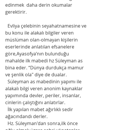
edinmek  daha derin okumalar 
gerektirir. 
  Evliya çelebinin seyahatnamesine ve 
bu konu ile alakalı bilgiler veren 
müslüman olan-olmayan kişilerin 
eserlerinde anlatılan efsanelere 
göre,Ayasofya’nın bulunduğu 
mahalde ilk mabedi hz Süleyman as 
bina eder. “Dünya durdukça mamur 
ve şenlik ola" diye de dualar.
  Süleyman as mabedinin yapımı ile 
alakalı bilgi veren anonim kaynaklar 
yapımında devler, periler, insanlar, 
cinlerin çalıştığını anlatırlar. 
  İlk yapılan mabet ağırlıklı sedir 
ağacındandı derler. 
  Hz. Süleyman'dan sonra,ilk önce 