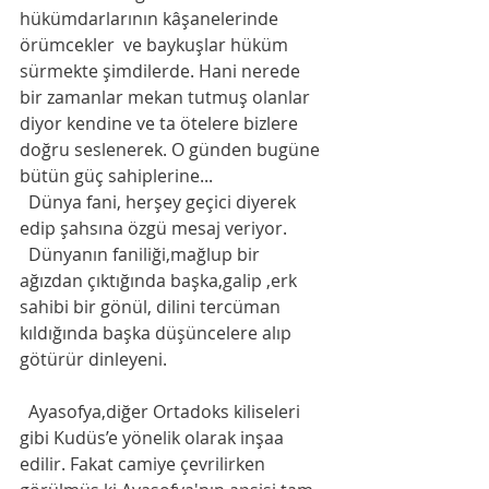
hükümdarlarının kâşanelerinde 
örümcekler  ve baykuşlar hüküm 
sürmekte şimdilerde. Hani nerede 
bir zamanlar mekan tutmuş olanlar 
diyor kendine ve ta ötelere bizlere 
doğru seslenerek. O günden bugüne 
bütün güç sahiplerine...
  Dünya fani, herşey geçici diyerek 
edip şahsına özgü mesaj veriyor.
  Dünyanın faniliği,mağlup bir 
ağızdan çıktığında başka,galip ,erk 
sahibi bir gönül, dilini tercüman 
kıldığında başka düşüncelere alıp 
götürür dinleyeni. 
  Ayasofya,diğer Ortadoks kiliseleri 
gibi Kudüs’e yönelik olarak inşaa 
edilir. Fakat camiye çevrilirken 