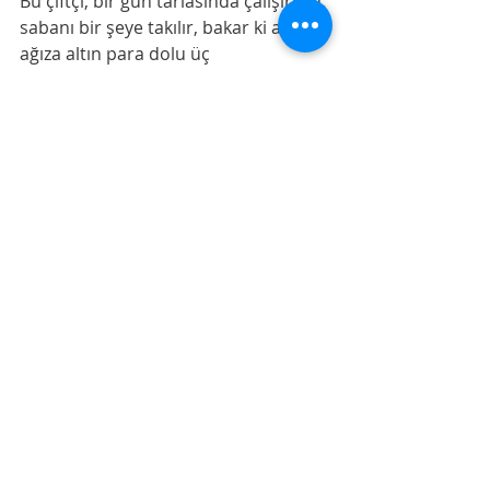
Bu çiftçi, bir gün tarlasında çalışırken, 
sabanı bir şeye takılır, bakar ki ağız 
ağıza altın para dolu üç
küp. Küplerin üstünü hemen yine 
toprakla örtüp yerine işaret koyar ve 
kalkar İstanbul'a gelir, devrin
padişahının huzuruna çıkar, meseleyi 
anlatır.
Padişah bununla beraber bir vezirini 
ve bir miktar askerini Bergama'ya 
yollar. Üç küpü de meydana
çıkarırlar. Padişah emri gereğince bu 
küplerden birisini kendisine vermeye 
kalkışınca, Mehmet
Hatiboğlu 'Boşaltın ki alayım' der. 
Sebebini soranlara 'Efendimiz, 
bulunacak küplerden birini bana 
ihsan ettiler. Fakat içindeki 
altınlardan bahsetmediler. Şu halde 