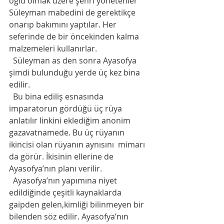
oğlu olmak üzere şehri yönetenler 
Süleyman mabedini de gerektikçe 
onarıp bakımını yaptılar. Her 
seferinde de bir öncekinden kalma 
malzemeleri kullanırlar. 
  Süleyman as den sonra Ayasofya 
şimdi bulunduğu yerde üç kez bina 
edilir.  
  Bu bina ediliş esnasında 
imparatorun gördüğü üç rüya 
anlatılır linkini eklediğim anonim 
gazavatnamede. Bu üç rüyanın 
ikincisi olan rüyanın aynısını  mimarı 
da görür. İkisinin ellerine de 
Ayasofya’nın planı verilir. 
  Ayasofya’nın yapımına niyet 
edildiğinde çeşitli kaynaklarda 
gaipden gelen,kimliği bilinmeyen bir 
bilenden söz edilir. Ayasofya’nın 