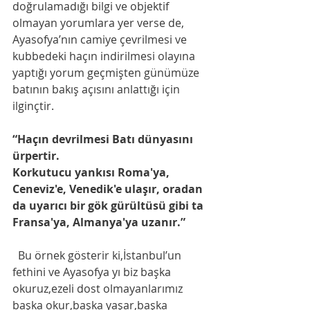
doğrulamadığı bilgi ve objektif 
olmayan yorumlara yer verse de, 
Ayasofya’nın camiye çevrilmesi ve 
kubbedeki haçın indirilmesi olayına 
yaptığı yorum geçmişten günümüze 
batının bakış açısını anlattığı için 
ilginçtir. 
“Haçın devrilmesi Batı dünyasını 
ürpertir.
Korkutucu yankısı Roma'ya, 
Ceneviz'e, Venedik'e ulaşır, oradan 
da uyarıcı bir gök gürültüsü gibi ta 
Fransa'ya, Almanya'ya uzanır.”
  Bu örnek gösterir ki,İstanbul’un 
fethini ve Ayasofya yı biz başka 
okuruz,ezeli dost olmayanlarımız 
başka okur,başka yaşar,başka 