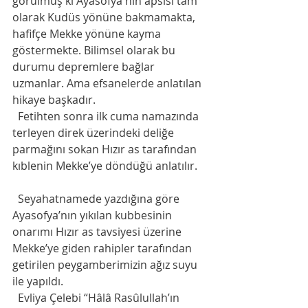
görülmüş ki Ayasofya'nın apsisi tam 
olarak Kudüs yönüne bakmamakta, 
hafifçe Mekke yönüne kayma 
göstermekte. Bilimsel olarak bu 
durumu depremlere bağlar 
uzmanlar. Ama efsanelerde anlatılan 
hikaye başkadır. 
  Fetihten sonra ilk cuma namazında 
terleyen direk üzerindeki deliğe 
parmağını sokan Hızır as tarafından 
kıblenin Mekke’ye döndüğü anlatılır. 
  Seyahatnamede yazdığına göre 
Ayasofya’nın yıkılan kubbesinin 
onarımı Hızır as tavsiyesi üzerine 
Mekke’ye giden rahipler tarafından 
getirilen peygamberimizin ağız suyu 
ile yapıldı. 
  Evliya Çelebi “Hâlâ Rasûlullah’ın 