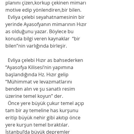
planını çizen,korkup çekinen mimarı 
motive edip yönlendiren,bir bilen. 
  Evliya çelebi seyahatnamesinin bir 
yerinde Ayasofyanın mimarının Hızır 
as olduğunu yazar. Böylece bu 
konuda bilgi veren kaynaklar  “bir 
bilen”nin varlığında birleşir.
  Evliya çelebi Hızır as bahsederken  
“Ayasofya Kilisesi’nin yapımına 
başlandığında Hz. Hızır gelip 
“Mühimmat ve levazımatlarını 
benden alın ve şu sanatlı resim 
üzerine temel koyun” der. 
  Önce yere büyük çukur temel açıp 
tam bir ay temeline has kurşunu 
eritip büyük nehir gibi akıtıp önce 
yere kurşun temel bıraktılar. 
İstanbul’da büyük depremler 