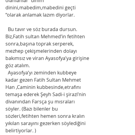
olanlanlar “dinim 
dinini,mabedim,mabedini geçti 
“olarak anlamak lazım diyorlar. 
  Bu tavır ve söz burada dursun. 
Biz,Fatih sultan Mehmed’in fetihten 
sonra,başına toprak serperek, 
mezhep çekişmelerinden dolayı 
bakımsız ve viran Ayasofya’ya girişine 
göz atalım.
  Ayasofya’yı zeminden kubbeye 
kadar gezen Fatih Sultan Mehmet 
Han ,Caminin kubbesinde,etrafını 
temaşa ederek Şeyh Sadi-i şirazi’nin 
divanından Farsça şu mısraları 
söyler. (Bazı bilenler bu 
sözleri,fetihten hemen sonra kralın 
yıkılan sarayını gezerken söylediğini 
belirtiyorlar. )