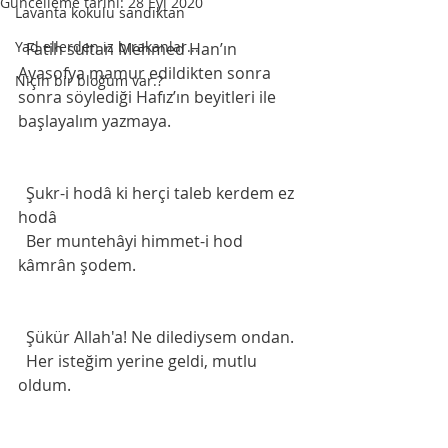
Güncelleme tarihi:
28 Eyl 2020
Lavanta kokulu sandıktan
Yad ellerden iz bırakanlar...
  Fatih sultan Mehmed Han’ın 
Ayasofya mamur edildikten sonra 
Niçin bir bloğum var.?
sonra söylediği Hafız’ın beyitleri ile 
başlayalım yazmaya. 
  Şukr-i hodâ ki herçi taleb kerdem ez 
hodâ
  Ber muntehâyi himmet-i hod 
kâmrân şodem.
  Şükür Allah'a! Ne dilediysem ondan.
  Her isteğim yerine geldi, mutlu 
oldum.