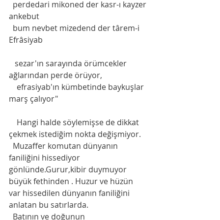
  perdedari mikoned der kasr-ı kayzer 
ankebut
  bum nevbet mizedend der târem-i 
Efrâsiyab 
   sezar'ın sarayında örümcekler 
ağlarından perde örüyor, 
    efrasiyab'ın kümbetinde baykuşlar 
marş çalıyor"
    Hangi halde söylemişse de dikkat 
çekmek istediğim nokta değişmiyor. 
  Muzaffer komutan dünyanın 
faniliğini hissediyor 
gönlünde.Gurur,kibir duymuyor 
büyük fethinden . Huzur ve hüzün 
var hissedilen dünyanın faniliğini 
anlatan bu satırlarda. 
  Batının ve doğunun 