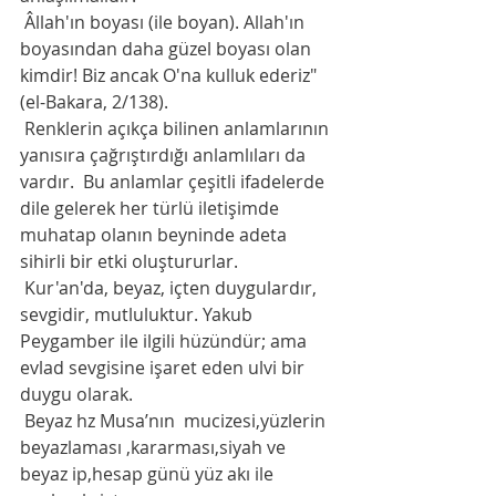
 Âllah'ın boyası (ile boyan). Allah'ın 
boyasından daha güzel boyası olan 
kimdir! Biz ancak O'na kulluk ederiz" 
(el-Bakara, 2/138).
 Renklerin açıkça bilinen anlamlarının 
yanısıra çağrıştırdığı anlamlıları da 
vardır.  Bu anlamlar çeşitli ifadelerde 
dile gelerek her türlü iletişimde 
muhatap olanın beyninde adeta 
sihirli bir etki oluştururlar.
 Kur'an'da, beyaz, içten duygulardır, 
sevgidir, mutluluktur. Yakub 
Peygamber ile ilgili hüzündür; ama 
evlad sevgisine işaret eden ulvi bir 
duygu olarak. 
 Beyaz hz Musa’nın  mucizesi,yüzlerin 
beyazlaması ,kararması,siyah ve 
beyaz ip,hesap günü yüz akı ile 