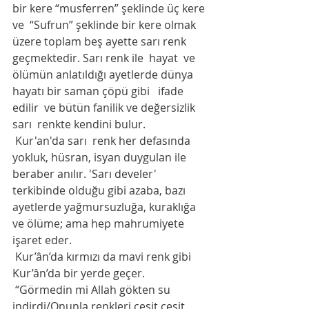
bir kere “musferren” şeklinde üç kere 
ve  “Sufrun” şeklinde bir kere olmak 
üzere toplam beş ayette sarı renk  
geçmektedir. Sarı renk ile  hayat  ve 
ölümün anlatıldığı ayetlerde dünya 
hayatı bir saman çöpü gibi   ifade 
edilir  ve bütün fanilik ve değersizlik 
sarı  renkte kendini bulur.
 Kur'an'da sarı  renk her defasında 
yokluk, hüsran, isyan duygulan ile 
beraber anılır. 'Sarı develer' 
terkibinde olduğu gibi azaba, bazı 
ayetlerde yağmursuzluğa, kuraklığa 
ve ölüme; ama hep mahrumiyete 
işaret eder. 
 Kur’ân’da kırmızı da mavi renk gibi 
Kur’ân’da bir yerde geçer. 
 “Görmedin mi Allah gökten su 
indirdi/Onunla renkleri çeşit çeşit 