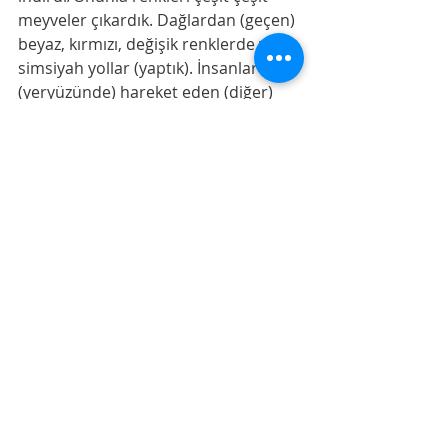
meyveler çıkardık. Dağlardan (geçen) 
beyaz, kırmızı, değişik renklerde ve 
simsiyah yollar (yaptık). İnsanlardan, 
(yeryüzünde) hareket eden (diğer) 
canlılardan ve hayvanlardan yine 
böyle çeşitli renklerde olanlar 
vardır... “ kırmızı ile dağlar üzerinden 
geçen yollar anlatılmaktadır. 
 Mavi Renk ise Kur’ân’da bir yerde 
yani Tâhâ, 102, ayetinde şu şekilde 
geçmektedir: O günde Sur’a üflenir 
ve biz o zaman günahkârları, gözleri 
(korkudan) gömgök bir halde 
mahşerde toplarız.
 Mavi daha net bir renk olarak 
anlatılır diğer  renklere 
göre.Cennette beyazdan yeşile doğru 
bir renk harmonisi  varken, 