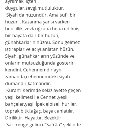
ayrılmak, içten 
duygular,sevgi,mutluluktur. 
 Siyah da hüzündür. Ama süfli bir 
hüzün . Kazanma şansı varken 
bencillik, zevk uğruna heba edilmiş 
bir hayata dair bir hüzün, 
günahkarların hüznü. Sonu gelmez 
ıstıraplar ve acıyı anlatan hüzün. 
Siyah, günahkarların yüzünde ve 
onların mutsuzluğunda gösterir 
kendini. Cehennemdir aynı 
zamanda,cehennemdeki siyah 
dumandır,katmandır.
 Kuran’ı Kerîmde sekiz ayette geçen 
yeşil kelimesi ile Cennet ,yeşil 
bahçeler,yeşil İpek elbiseli huriler, 
toprak,bitki,ağaç, başak anlatılır. 
Diriliktir. Hayattır. Bezektir. 
 Sarı renge gelince”Safrâü” şeklinde 