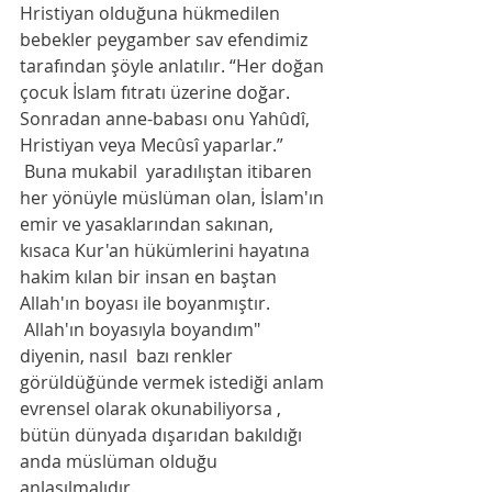
Hristiyan olduğuna hükmedilen 
bebekler peygamber sav efendimiz 
tarafından şöyle anlatılır. “Her doğan 
çocuk İslam fıtratı üzerine doğar. 
Sonradan anne-babası onu Yahûdî, 
Hristiyan veya Mecûsî yaparlar.”
 Buna mukabil  yaradılıştan itibaren 
her yönüyle müslüman olan, İslam'ın 
emir ve yasaklarından sakınan, 
kısaca Kur'an hükümlerini hayatına 
hakim kılan bir insan en baştan 
Allah'ın boyası ile boyanmıştır.
 Allah'ın boyasıyla boyandım" 
diyenin, nasıl  bazı renkler 
görüldüğünde vermek istediği anlam 
evrensel olarak okunabiliyorsa , 
bütün dünyada dışarıdan bakıldığı 
anda müslüman olduğu 
anlaşılmalıdır.