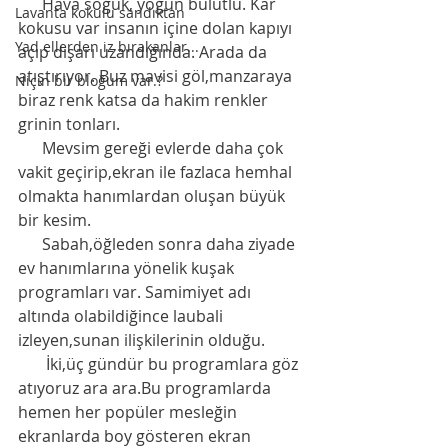
      Hava soğuk, yoğun bulutlu. Kar 
Lavanta kokulu sandıktan
kokusu var insanın içine dolan kapıyı 
Yad ellerden iz bırakanlar...
açıp dışarı uzandığında. Arada da 
atıştırıyor. Buz mavisi göl,manzaraya 
Niçin bir bloğum var.?
biraz renk katsa da hakim renkler 
grinin tonları. 
      Mevsim gereği evlerde daha çok 
vakit geçirip,ekran ile fazlaca hemhal 
olmakta hanımlardan oluşan büyük 
bir kesim. 
      Sabah,öğleden sonra daha ziyade 
ev hanımlarına yönelik kuşak 
programları var. Samimiyet adı 
altında olabildiğince laubali 
izleyen,sunan ilişkilerinin olduğu.  
       İki,üç gündür bu programlara göz 
atıyoruz ara ara.Bu programlarda 
hemen her popüler mesleğin 
ekranlarda boy gösteren ekran 