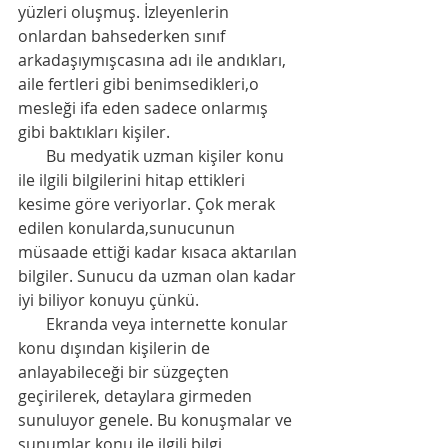
yüzleri oluşmuş. İzleyenlerin 
onlardan bahsederken sınıf 
arkadaşıymışcasına adı ile andıkları, 
aile fertleri gibi benimsedikleri,o 
mesleği ifa eden sadece onlarmış 
gibi baktıkları kişiler. 
       Bu medyatik uzman kişiler konu 
ile ilgili bilgilerini hitap ettikleri 
kesime göre veriyorlar. Çok merak 
edilen konularda,sunucunun 
müsaade ettiği kadar kısaca aktarılan 
bilgiler. Sunucu da uzman olan kadar 
iyi biliyor konuyu çünkü. 
       Ekranda veya internette konular 
konu dışından kişilerin de 
anlayabileceği bir süzgeçten 
geçirilerek, detaylara girmeden 
sunuluyor genele. Bu konuşmalar ve 
sunumlar konu ile ilgili bilgi 