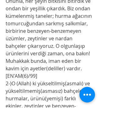
Onunla, her şeyin bitkisini bitirdik ve 
ondan bir yeşillik çıkardık. Biz ondan 
kümelenmiş taneler; hurma ağacının 
tomurcuğundan sarkmış salkımlar, 
birbirine benzeyen-benzemeyen 
üzümler, zeytinler ve nardan 
bahçeler çıkarıyoruz. O olgunlaşıp 
ürünlerini verdiği zaman, ona bakın! 
Muhakkak bunda, iman eden bir 
kavim için ayetler(deliller) vardır.
[EN'AM(6)/99]
2-)O (Allah) ki yükseltilmiş(asmalı) ve 
yükseltilmemiş(asmasız) bahçeler; 
hurmalar, ürünü(yemişi) farklı 
ekinler, zeytinler ve benzeyen-
benzemeyen narlar inşa etti. O 
ürününü verdiği zaman, ürününden 
yiyin ve hasad günü hakkını verin. 
İsraf etmeyin, muhakkak O, israf 