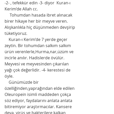
-2- , tefekkür edin -3- diyor  Kuran-ı 
Kerim’de Allah cc. 
     Tohumdan hasada ibret alınacak 
birer hikaye her bir meyve veren. 
Alışkanlıkla hiç düşünmeden devşirip 
tüketiyoruz.
    Kuran-ı Kerim’de 7 yerde geçer 
zeytin. Bir tohumdan salkım salkım 
ürün verenlerle,Hurma,nar,üzüm ve 
incirle anılır. Hadislerde övülür. 
Meyvesi ve meyvesinden çıkarılan 
yağı çok değerlidir. -4- kerestesi de 
öyle. 
    Günümüzde bir 
özelliğinden,yaprağından elde edilen  
Oleuropein isimli maddeden çokça 
söz ediyor, faydalarını anlata anlata  
bitiremiyor araştırmacılar. Kansere 
deva, virüs ve bakterilere kalkan 