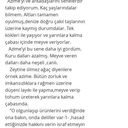
  Azime’yi ve arkadaşlarını senelerdir 
takip ediyorum. Kaç yaşlarındalar 
bilmem. Altları tamamen 
oyulmuş,denize doğru çakıl taşlarının 
üzerine kaymış durumdalar. Tek 
kökleri ile yaşıyor ve yarınlara kalma 
çabası içinde meyve veriyorlar. 
   Azime’yi bu sene daha iyi gördüm. 
Kuru dalları azalmış. Meyve veren 
dalları daha neşeli ,canlı. 
    Zeytine ölmez ağaç diyenlere 
örnek azime. Bütün zorluk ve 
imkansızlıklara rağmen üzerine 
düşeni layıkı ile yapma,meyve verip 
tohum üreterek yarınlara kalma 
çabasında. 
    “O olgunlaşıp ürünlerini verdiğinde 
ona bakın, onda deliller var-1- ,hasad 
ettiğinizde hakkını verin israf etmeyin 