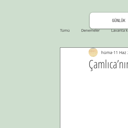
GÜNLÜK
Tümü
Denemeler
Lavanta k
hüma
11 Haz
Çamlıca’nın