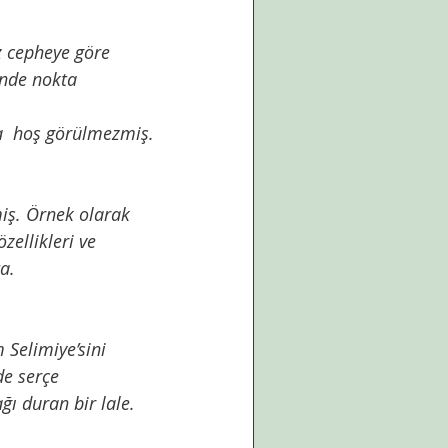
inde nokta 
da  hoş görülmezmiş.
zellikleri ve 
a.
e serçe 
ğı duran bir lale. 