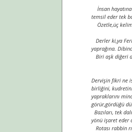
    İnsan hayatına nispet edildiğinde , bu taşralı çiçeğin dünya serüveni nice insan hayatını  
temsil eder tek b
    Özetle,üç ke
   Derler ki,ya Ferhat’ın kanı ,ya gökten düşmüş ateş rengini vermiş lalenin parlak kırmızı 
yaprağına. Dibind
   Biri aşk diğeri
Dervişin fikri ne 
birliğini, kudret
yapraklarını mina
görür,gördüğü düş
  Bazıları, tek dalı ve tek çiçeği olmasını vahdaniyete sembol kılarken ,kimisi altı yaprağı  altı 
yönü işaret eder 
   Rotası rabbin rızası olanlar özellikle çok ilgilenmişler lale ile. Bir  çiçeğin remzinde yol 