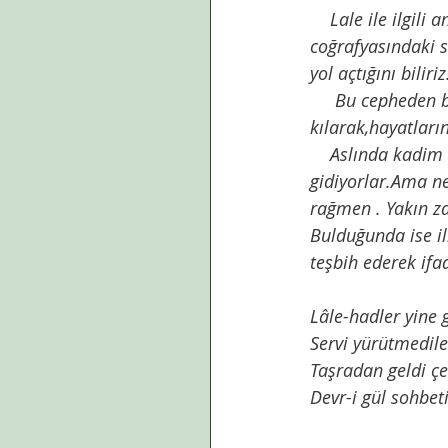
    Lale ile ilgili ansiklopedik bilgiyi,lale devrini,lale devrinin şairi Nedim’i, dünya 
coğrafyasındaki se
yol açtığını bilir
     Bu cepheden bakınca lale bir çiçekten ötedir, onu bizden alıp,gurbeti mesken 
kılarak,hayatlar
    Aslında kadim bir çiçek lale. Geriye doğru izini sürenler MÖ 2.-3. Yüzyıllara kadar 
gidiyorlar.Ama n
rağmen . Yakın z
Bulduğunda ise il
teşbih ederek ifad
Lâle-hadler yine 
Servi yürütmedile
Taşradan geldi ç
Devr-i gül sohbeti