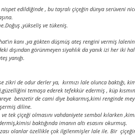
aşına. 
lime.Doğuş ,yükseliş ve tükeniş.
eki dışından görünmeyen siyahlık da yanık izi her iki hal
 ateş yanığı.
ise zikri de odur derler ya,  kırmızı lale olunca baktığı, ki
ini,güzelliğini temaşa ederek tefekkür edermiş , küp kısmı
reye  benzetir de cami diye bakarmış,kimi renginde meyi
ermiş diline. 
dermiş,kimisi baktığında imanın altı esasını okurmuş.