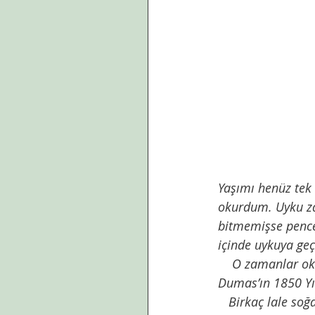
Yaşımı henüz tek
okurdum. Uyku za
bitmemişse pence
içinde uykuya ge
    O zamanlar 
Dumas’ın 1850 Yıl
   Birkaç lale soğanı çerçevesinde,toplumları esir almış bir tutkuyu ,kıskançlık ve hırs 