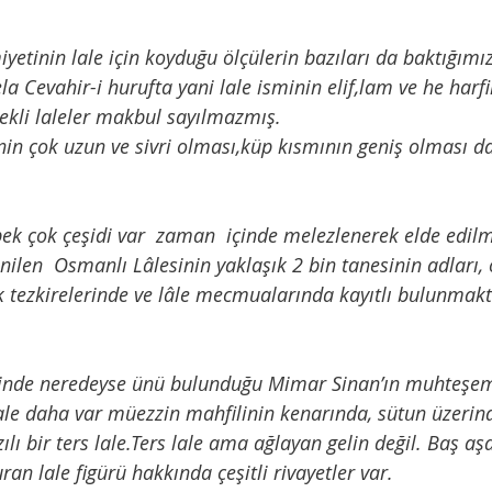
la Cevahir-i hurufta yani lale isminin elif,lam ve he harf
ekli laleler makbul sayılmazmış.
inin çok uzun ve sivri olması,küp kısmının geniş olması 
ilen  Osmanlı Lâlesinin yaklaşık 2 bin tanesinin adları, ö
içek tezkirelerinde ve lâle mecmualarında kayıtlı bulunmakt
ale daha var müezzin mahfilinin kenarında, sütun üzerind
ı bir ters lale.Ters lale ama ağlayan gelin değil. Baş aşa
duran lale figürü hakkında çeşitli rivayetler var. 