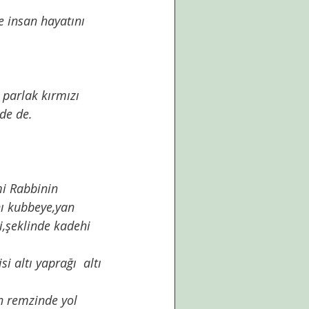
de de. 
mi Rabbinin 
nı kubbeye,yan 
,şeklinde kadehi 