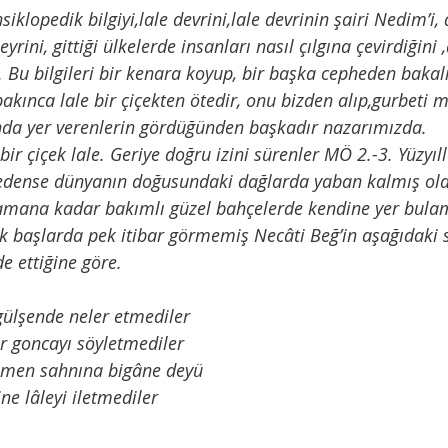
yrini, gittiği ülkelerde insanları nasıl çılgına çevirdiğini 
iz. Bu bilgileri bir kenara koyup, bir başka cepheden bakal
ında yer verenlerin gördüğünden başkadır nazarımızda. 
edense dünyanın doğusundaki dağlarda yaban kalmış ola
amana kadar bakımlı güzel bahçelerde kendine yer bula
k başlarda pek itibar görmemiş Necâti Beğ’in aşağıdaki s
e ettiğine göre. 
gülşende neler etmediler 
r goncayı söyletmediler 
emen sahnına bigâne deyü 
ne lâleyi iletmediler