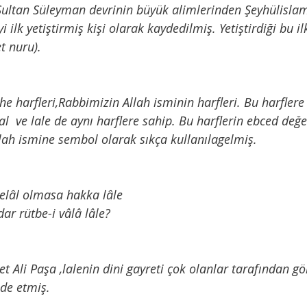
Sultan Süleyman devrinin büyük alimlerinden Şeyhülisla
yi ilk yetiştirmiş kişi olarak kaydedilmiş. Yetiştirdiği bu il
t nuru).
al  ve lale de aynı harflere sahip. Bu harflerin ebced değe
Allah ismine sembol olarak sıkça kullanılagelmiş.    
elâl olmasa hakka lâle
r rütbe-i vâlâ lâle?
ade etmiş. 