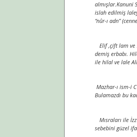
almışlar.Kanuni 
islah edilmiş lale
“nûr-ı adn” (cenne
   Elif ,çift lam ve he harfleri,Rabbimizin Allah isminin harfleri. Bu harflere Cevahir-i Huruf 
demiş erbabı. Hil
ile hilal ve lale 
Mazhar-ı ism-i C
Bulamazdı bu kada
   Mısraları ile İzzet Ali Paşa ,lalenin dini gayreti çok olanlar tarafından gördüğü teveccühün 
sebebini güzel if