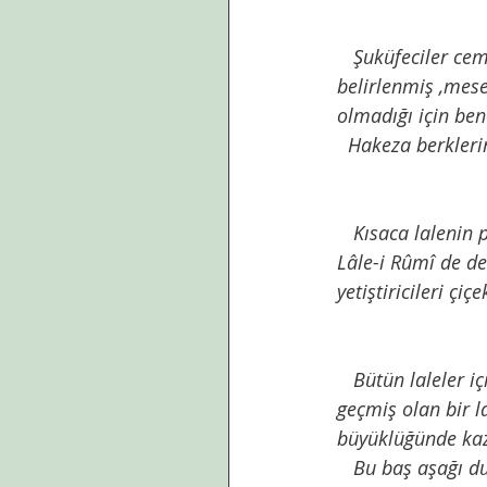
   Şuküfeciler cemiyetinin lale için koyduğu ölçülerin bazıları da baktığımız cepheye göre 
belirlenmiş ,mese
olmadığı için ben
  Hakeza berkler
   Kısaca lalenin pek çok çeşidi var  zaman  içinde melezlenerek elde edilmiş. Örnek olarak 
Lâle-i Rûmî de den
yetiştiricileri ç
   Bütün laleler içinde neredeyse ünü bulunduğu Mimar Sinan’ın muhteşem Selimiye’sini  
geçmiş olan bir l
büyüklüğünde kazıl
   Bu baş aşağı 