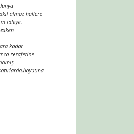
,akıl almaz hallere 
ım laleye. 
nca zerafetine 
mamış. 
atırlarda,hayatına 