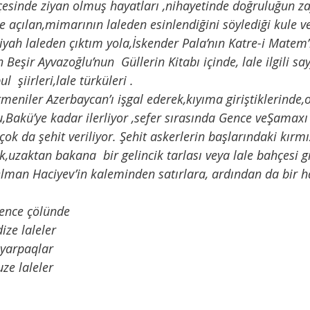
esinde ziyan olmuş hayatları ,nihayetinde doğruluğun zaf
yah laleden çıktım yola,İskender Pala’nın Katre-i Matem’
Beşir Ayvazoğlu’nun  Güllerin Kitabı içinde, lale ilgili sa
  şiirleri,lale türküleri . 
,Bakü’ye kadar ilerliyor ,sefer sırasında Gence veŞamaxı 
çok da şehit veriliyor. Şehit askerlerin başlarındaki kırmızı
k,uzaktan bakana  bir gelincik tarlası veya lale bahçesi g
Gence çölünde
ize laleler
 yarpaqlar
uze laleler