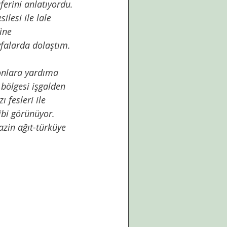
erini anlatıyordu. 
ine 
yfalarda dolaştım. 
bölgesi işgalden 
 fesleri ile 
ibi görünüyor. 