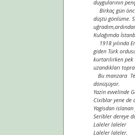
duygularının penç
    Birkaç gün önce açılan,mimarının laleden esinlendiğini söylediği kule vesilesi ile lale 
düştü gönlüme. Si
uğradım,ardından 
Kulağımda İstanbul
    1918 yılında Ermeniler Azerbaycan’ı işgal ederek,kıyıma giriştiklerinde,onlara yardıma 
giden Türk ordusu
kurtarılırken pek 
uzandıkları topra
   Bu manzara  Telman Haciyev’in kaleminden satırlara, ardından da bir hazin ağıt-türküye  
dönüşüyor. 
Yazin evvelinde 
Cixiblar yene de d
Yagisdan islanan
Seribler dereye d
Laleler laleler
Laleler laleler.