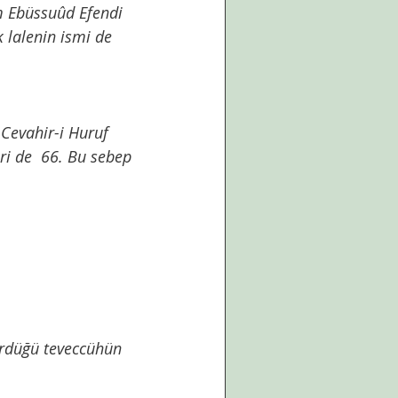
m Ebüssuûd Efendi 
k lalenin ismi de 
ri de  66. Bu sebep 