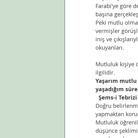
Farabi‘ye göre d
başına gerçekleşt
Peki mutlu olma
vermişler görüş
iniş ve çıkışlar
okuyanları.
Mutluluk kişiye 
ilgilidir. 
Yaşarım mutlu 
yaşadığım sür
Şems-i Tebrizi
Doğru belirlenmi
yapmaktan korur 
Mutluluk öğreni
düşünce şeklimiz