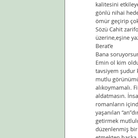
kalitesini etkile
gönlü nihai hede
ömür geçirip çok
Sözü Cahit zarif
üzerine,eşine yazd
Berat’e
Bana soruyorsun
Emin ol kim oldu
tavsiyem şudur ki
mutlu görünümü,
alıkoymamalı. Fi
aldatmasın. İnsa
romanların içind
yaşanılan “an”dı
getirmek mutlulu
düzenlenmiş bir 
etmekten başka 