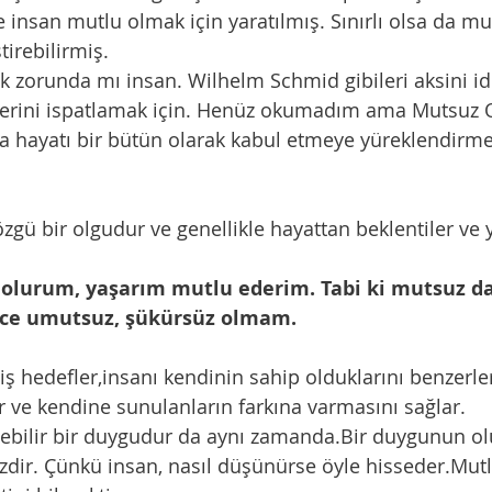
e insan mutlu olmak için yaratılmış. Sınırlı olsa da mu
irebilirmiş. 
k zorunda mı insan. Wilhelm Schmid gibileri aksini i
lerini ispatlamak için. Henüz okumadım ama Mutsuz O
ıyla hayatı bir bütün olarak kabul etmeye yüreklendirm
özgü bir olgudur ve genellikle hayattan beklentiler ve
olurum, yaşarım mutlu ederim. Tabi ki mutsuz d
ece umutsuz, şükürsüz olmam.
 
ş hedefler,insanı kendinin sahip olduklarını benzerleri
ve kendine sunulanların farkına varmasını sağlar. 
lebilir bir duygudur da aynı zamanda.Bir duygunun o
dir. Çünkü insan, nasıl düşünürse öyle hisseder.Mutl