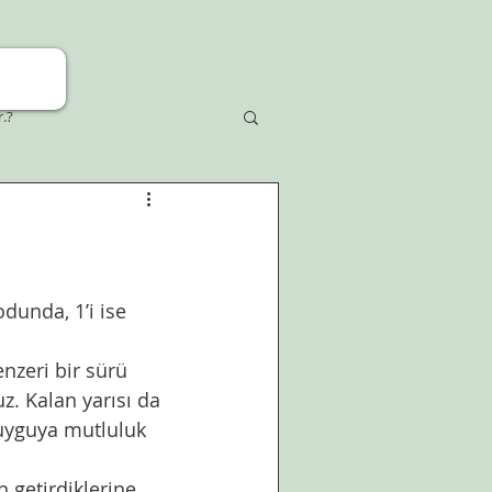
r.?
dunda, 1’i ise 
nzeri bir sürü 
z. Kalan yarısı da 
uyguya mutluluk 
getirdiklerine 