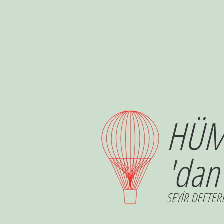
HÜM
'dan
SEYİR DEFTERİ