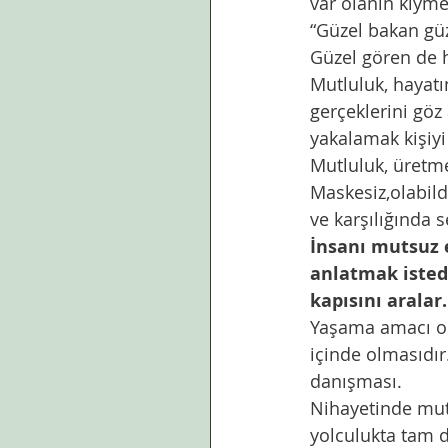
var olanın kıymet
“Güzel bakan güz
Güzel gören de h
Mutluluk, hayat
gerçeklerini göz
yakalamak kişiyi
Mutluluk, üretme
Maskesiz,olabild
ve karşılığında s
İnsanı mutsuz e
anlatmak istedi
kapısını aralar.
Yaşama amacı ol
içinde olmasıdır
danışması. 
Nihayetinde mutl
yolculukta tam 