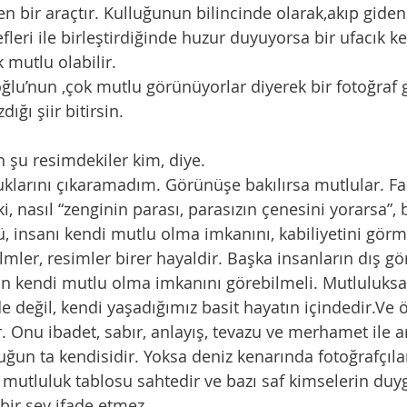
yen bir araçtır. Kulluğunun bilincinde olarak,akıp giden
fleri ile birleştirdiğinde huzur duyuyorsa bir ufacık k
 mutlu olabilir. 
oğlu’nun ,çok mutlu görünüyorlar diyerek bir fotoğraf
ığı şiir bitirsin. 
 şu resimdekiler kim, diye.
klarını çıkaramadım. Görünüşe bakılırsa mutlular. Fa
, nasıl “zenginin parası, parasızın çenesini yorarsa”, 
 insanı kendi mutlu olma imkanını, kabiliyetini görm
lmler, resimler birer hayaldir. Başka insanların dış gö
n kendi mutlu olma imkanını görebilmeli. Mutluluksa 
e değil, kendi yaşadığımız basit hayatın içindedir.Ve 
r. Onu ibadet, sabır, anlayış, tevazu ve merhamet ile a
ğun ta kendisidir. Yoksa deniz kenarında fotoğrafçıla
mutluluk tablosu sahtedir ve bazı saf kimselerin duyg
bir şey ifade etmez.