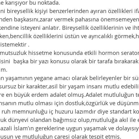
e karışıyor bu noktada. 
i bireysellik kişiyi benzerlerinden ayıran özellikleri i
sinden başkasını,zarar vermek pahasına önemsemeyen 
kendine isteyeni anlatır. Bireysellik özelliklerinin ve ih
en,bencillik özelliklerini üstün ve ayrıcalıklı görmek,
istemektir .
sini  başka bir yazı konusu olarak bir tarafa bırakarak
ım. 
sursuz bir karakter,asil bir yaşam insanı mutlu edebil
öre en büyük erdem adalet olmuş.Adalet mutluluğun te
insanın mutlu olması için dostluk,özgürlük ve düşünme
ri ruh memnunluğu iç huzuru lazımdır diye standart k
luk dünyevi olandan bağımsız olup,mutluluğa akıl ile er
azali İslam’ın gereklerine uygun yaşamak ve dolayısı
uşun ve mutluluğun çaresi olarak tespit etmiş. 