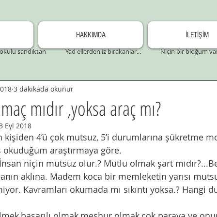
HAKKIMDA
İLETİŞİM
okulu sandıktan
Yad ellerden iz bırakanlar...
Niçin bir bloğum va
2018
3 dakikada okunur
maç mıdır ,yoksa araç mı?
3 Eyl 2018
n kişiden 4’ü çok mutsuz, 5’i durumlarına şükretme mo
ş okuduğum araştırmaya göre.
İnsan niçin mutsuz olur.? Mutlu olmak şart mıdır?...Be
nsanın aklına. Madem koca bir memleketin yarısı mutsu
yor. Kavramları okumada mı sıkıntı yoksa.? Hangi d
lmek,başarılı olmak,meşhur olmak,çok paraya ve onun 