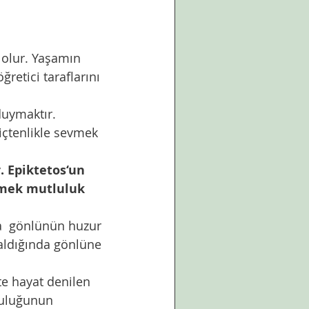
olur. Yaşamın 
etici taraflarını 
duymaktır. 
içtenlikle sevmek 
. Epiktetos‘un 
rmek mutluluk 
a  gönlünün huzur 
kaldığında gönlüne 
te hayat denilen 
culuğunun 