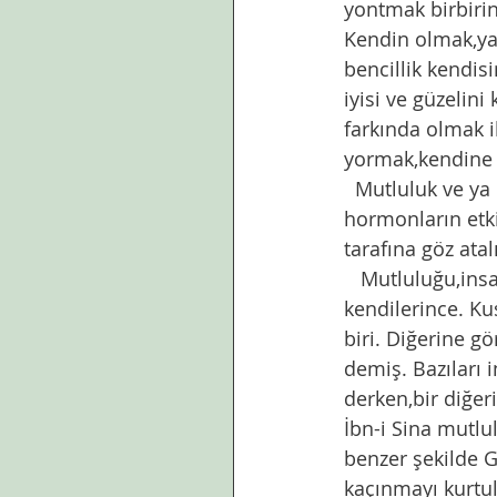
yontmak birbirin
Kendin olmak,yan
bencillik kendi
iyisi ve güzelini 
farkında olmak ik
yormak,kendine 
  Mutluluk ve ya mutsuzluk hissetme konusunda etkili hormon seratonini ve  diğer 
hormonların etki
tarafına göz atal
   Mutluluğu,insan yaşamının yegane amacı olarak belirleyenler bir sürü tarif yapmışlar 
kendilerince. Ku
biri. Diğerine g
demiş. Bazıları 
derken,bir diğe
İbn-i Sina mutlu
benzer şekilde G
kaçınmayı kurtul