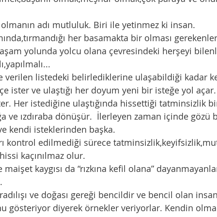
olmanın adı mutluluk. Biri ile yetinmez ki insan. 
ında,tırmandığı her basamakta bir olması gerekenler 
r yaşam yolunda yolcu olana çevresindeki herşeyi bilenl
,yapılmalı...
 verilen listedeki belirlediklerine ulaşabildiği kadar ke
çe ister ve ulaştığı her doyum yeni bir isteğe yol açar.
ster. Her istediğine ulaştığında hissettiği tatminsizlik b
a ve ızdıraba dönüşür.  İlerleyen zaman içinde gözü 
e kendi isteklerinden başka. 
ı kontrol edilmediği sürece tatminsizlik,keyifsizlik,mu
issi kaçınılmaz olur. 
e maişet kaygısı da “rızkına kefil olana” dayanmayanla
.
aradılışı ve doğası gereği bencildir ve bencil olan ins
u gösteriyor diyerek örnekler veriyorlar. Kendin olma