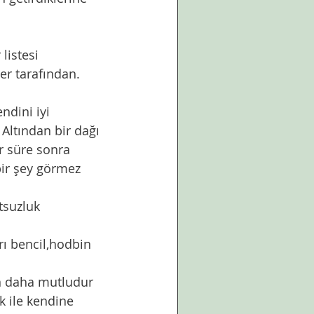
listesi 
er tarafından. 
ndini iyi 
 Altından bir dağı 
ir süre sonra 
bir şey görmez 
tsuzluk 
rı bencil,hodbin 
an daha mutludur 
k ile kendine 