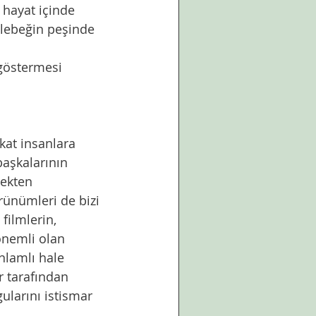
 hayat içinde 
elebeğin peşinde 
 göstermesi 
kat insanlara 
başkalarının 
ekten 
rünümleri de bizi 
filmlerin, 
önemli olan 
nlamlı hale 
r tarafından 
ularını istismar 