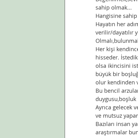
sahip olmak...
Hangisine sahip 
Hayatın her adım
verilir/dayatılı
Olmalı,bulunmalı
Her kişi kendince
hisseder. İstedik
olsa ikincisini i
büyük bir boşluğ
olur kendinden v
Bu bencil arzular
duygusu,boşluk h
Ayrıca gelecek v
ve mutsuz yapar
Bazıları insan y
araştırmalar bun