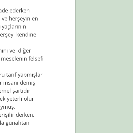
fade ederken 
ve herşeyin en 
tiyaçlarının 
herşeyi kendine 
 meselenin felsefi 
ir insanı demiş 
mel şartıdır 
k yeterli olur 
oymuş. 
işilir derken, 
yla günahtan 