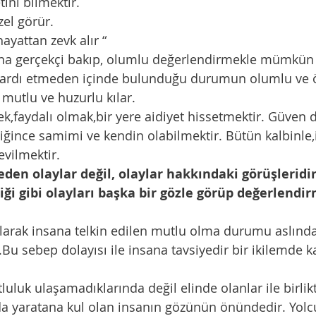
ini bilmektir. 
el görür.
ayattan zevk alır “
ına gerçekçi bakıp, olumlu değerlendirmekle mümkün 
 ardı etmeden içinde bulunduğu durumun olumlu ve öğr
 mutlu ve huzurlu kılar. 
k,faydalı olmak,bir yere aidiyet hissetmektir. Güven 
iğince samimi ve kendin olabilmektir. Bütün kalbinle,
evilmektir.
den olaylar değil, olaylar hakkındaki görüşleridir
ği gibi olayları başka bir gözle görüp değerlendi
arak insana telkin edilen mutlu olma durumu aslınd
.Bu sebep dolayısı ile insana tavsiyedir bir ikilemde 
uluk ulaşamadıklarında değil elinde olanlar ile birlik
da yaratana kul olan insanın gözünün önündedir. Yol