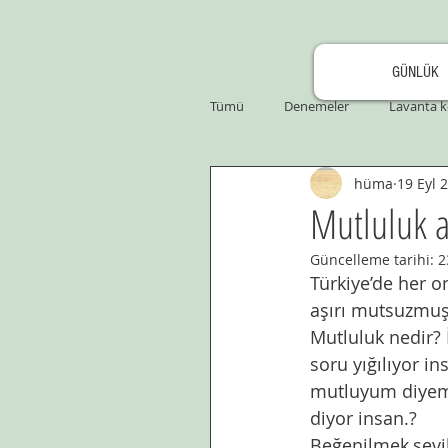
GÜNLÜK
Tümü
Denemeler
Lavanta k
hüma
19 Eyl 
Mutluluk a
Güncelleme tarihi:
2
Türkiye’de her o
aşırı mutsuzmu
Mutluluk nedir? 
soru yığılıyor i
mutluyum diyemi
diyor insan.?
Beğenilmek,sevi