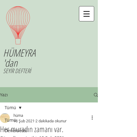
HÜMEYRA
'dan
SEYİR DEFTERİ
Yazı
Tümü
hüma
Tümü
18 Şub 2021
2 dakikada okunur
Her muradın zamanı var.
Denemeler