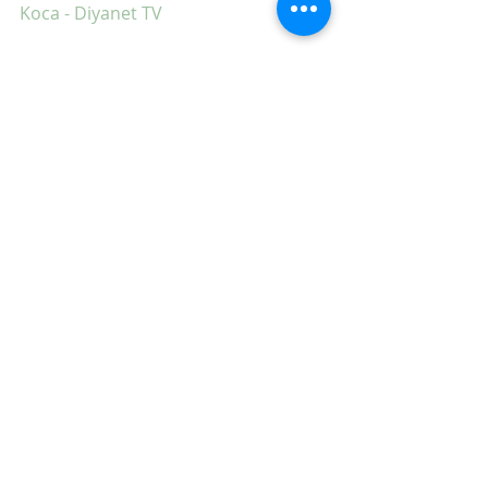
Koca - Diyanet TV
1-)   “Beş gece vardır ki onlarda 
yapılan dualar geri çevrilmez. 
Receb’in ilk (cuma) gecesi, Şaban’ın 
ortasında bulunan gece, cuma 
gecesi, Ramazan Bayramı ve Kurban 
Bayramı geceleridir. (Beyhaki, Sünen, 
Şuabül- Iman, 3/342)
2-) Enbiyâ  süresi 107.ayet. 