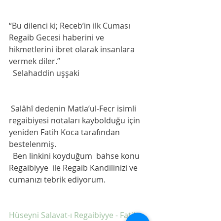
“Bu dilenci ki; Receb’in ilk Cuması 
Regaib Gecesi haberini ve 
hikmetlerini ibret olarak insanlara 
vermek diler.”
  Selahaddin uşşaki
 Salâhî dedenin Matla’ul-Fecr isimli 
regaibiyesi notaları kaybolduğu için 
yeniden Fatih Koca tarafından 
bestelenmiş. 
  Ben linkini koyduğum  bahse konu 
Regaibiyye  ile Regaib Kandilinizi ve 
cumanızı tebrik ediyorum. 
Hüseyni Salavat-ı Regaibiyye - Fatih 