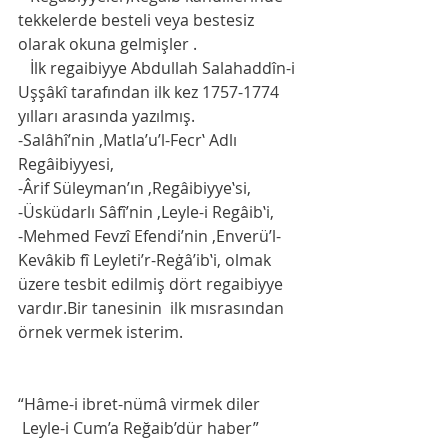
tekkelerde besteli veya bestesiz 
olarak okuna gelmişler .
   İlk regaibiyye Abdullah Salahaddîn-i 
Uşşâkî tarafından ilk kez 1757-1774 
yılları arasında yazılmış. 
-Salâhî’nin ‚Matla’u’l-Fecr‛ Adlı 
Regâibiyyesi,
-Ârif Süleyman’ın ‚Regâibiyye‛si,
-Üsküdarlı Sâfî’nin ‚Leyle-i Regâib‛i,
-Mehmed Fevzî Efendi’nin ‚Enverü’l-
Kevâkib fî Leyleti’r-Reġâ’ib‛i, olmak 
üzere tesbit edilmiş dört regaibiyye 
vardır.Bir tanesinin  ilk mısrasından  
örnek vermek isterim. 
“Hâme-i ibret-nümâ virmek diler
 Leyle-i Cum’a Reğaib’dür haber”