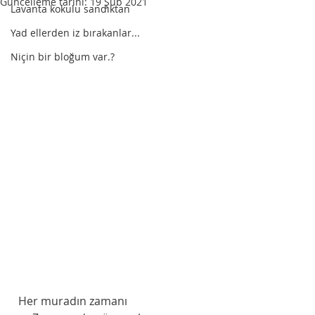
Güncelleme tarihi:
19 Şub 2021
Lavanta kokulu sandıktan
Yad ellerden iz bırakanlar...
Niçin bir bloğum var.?
  Her muradın zamanı 