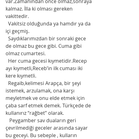
var.Zamanından önce olmaz,sonraya 
kalmaz. İlla ki olması gereken 
vakittedir. 
  Vakitsiz olduğunda ya hamdır ya da  
içi geçmiş.     
  Saydıklarımızdan bir sonraki gece 
de olmaz bu gece gibi. Cuma gibi 
olmaz cumartesi. 
  Her cuma gecesi kıymetidir.Recep 
ayı kıymetli,Receb’in ilk cuması iki 
kere kıymetli.
  Regaib,kelimesi Arapça, bir şeyi 
istemek, arzulamak, ona karşı 
meyletmek ve onu elde etmek için 
çaba sarf etmek demek. Türkçede de 
kullanırız “rağbet” olarak. 
   Peygamber sav duaların geri 
çevrilmediği geceler arasında sayar 
bu geceyi. Bu sebeple , kulların 