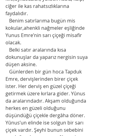
ciğer ile kas rahatsızlıklarına 
faydalıdır.
   Benim satırlarıma bugün mis 
kokular,ahenkli nağmeler eşliğinde 
Yunus Emre’nin sarı çiçeği misafir 
olacak. 
   Belki satır aralarında kısa 
dokunuşlar da yaparız nergisin suya 
düşen aksine. 
   Günlerden bir gün hoca Tapduk 
Emre, dervişlerinden birer çiçek 
ister. Her derviş en güzel çiçeği 
getirmek üzere kırlara gider. Yûnus 
da aralarındadır. Akşam olduğunda 
herkes en güzeli olduğunu 
düşündüğü çiçekle dergâha döner. 
Yûnus’un elinde ise solgun bir sarı 
çiçek vardır. Şeyhi bunun sebebini 