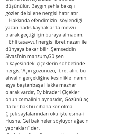
düşünülür. Baygın,şehla bakışlı 
gözler de bilene nergisi hatırlatır. 
   Hakkında efendimizin  söylendiği  
yazan hadis kaynaklarda mevzu 
olarak geçtiği için buraya almadım. 
   Ehli tasavvuf nergisi ibret nazarı ile 
dünyaya bakar bilir. Şemseddin 
Sivasî’nin manzum,Gülşen 
hikayesindeki çiçeklerin sohbetinde 
nergis,”Açın gözünüzü, ibret alın, bu 
ahvalin gerçekliğine kesinlikle inanın, 
eşya baştanbaşa Hakka mazhar 
olarak vardır, Ey birader! Çiçekler 
onun cemalinin aynasıdır, Gözünü aç 
da bir bak bu cihana kör olma
Çiçek sayfalarından oku işte esma-i 
Hüsna. Gel bak neler söylüyor ağacın 
yaprakları” der. 