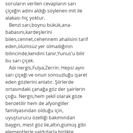
soruların verilen cevapların sarı 
çiçeğin adını aldığı söylenen mit ile 
alakası hiç yoktur. 
   Benzi sarı,boynu bükük,ana-
babasını,kardeşlerini 
bilen,cennet,cehennem ahalisini tarif 
eden,ölümsüz yer olmadığının 
bilincinde,kendini tanır,Yunus’u bilir 
bu sarı çiçek. 
   Adı nergis,Fulya,Zerrin. Hepsi aynı 
sarı çiçeği ve onun sonsuzluğu işaret 
eden gözlerini anlatır. Şiirlerde 
ortasındaki çanağa göz der şairlerin 
çoğu. Nergis,hem şekil olarak göze 
benzetilir hem de afyongiller 
familyasından olduğu için, 
uyuşturucu özelliği bakımından 
baygın, mest göz ile,altın,gümüş gibi 
elementlerle,yaldızlarla birlikte 