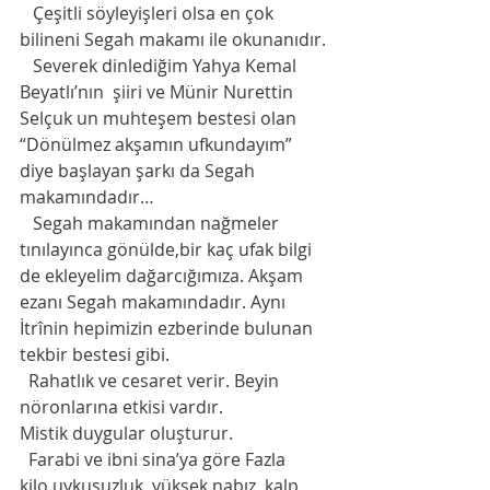
   Çeşitli söyleyişleri olsa en çok 
bilineni Segah makamı ile okunanıdır.
   Severek dinlediğim Yahya Kemal 
Beyatlı’nın  şiiri ve Münir Nurettin 
Selçuk un muhteşem bestesi olan 
“Dönülmez akşamın ufkundayım” 
diye başlayan şarkı da Segah 
makamındadır…
   Segah makamından nağmeler 
tınılayınca gönülde,bir kaç ufak bilgi 
de ekleyelim dağarcığımıza. Akşam 
ezanı Segah makamındadır. Aynı 
İtrînin hepimizin ezberinde bulunan 
tekbir bestesi gibi.
  Rahatlık ve cesaret verir. Beyin 
nöronlarına etkisi vardır. 
Mistik duygular oluşturur. 
  Farabi ve ibni sina’ya göre Fazla 
kilo,uykusuzluk, yüksek nabız, kalp, 