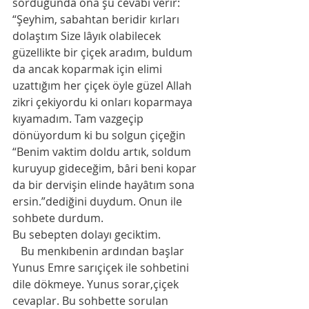
sorduğunda ona şu cevâbı verir: 
“Şeyhim, sabahtan beridir kırları 
dolaştım Size lâyık olabilecek 
güzellikte bir çiçek aradım, buldum 
da ancak koparmak için elimi 
uzattığım her çiçek öyle güzel Allah 
zikri çekiyordu ki onları koparmaya 
kıyamadım. Tam vazgeçip 
dönüyordum ki bu solgun çiçeğin 
“Benim vaktim doldu artık, soldum 
kuruyup gideceğim, bâri beni kopar 
da bir dervişin elinde hayâtım sona 
ersin.”dediğini duydum. Onun ile 
sohbete durdum. 
Bu sebepten dolayı geciktim. 
   Bu menkıbenin ardından başlar 
Yunus Emre sarıçiçek ile sohbetini 
dile dökmeye. Yunus sorar,çiçek 
cevaplar. Bu sohbette sorulan 