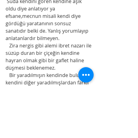
 Suda kendini gören kendine aşık 
oldu diye anlatıyor ya 
efsane,mecnun misali kendi diye 
gördüğü yaratanının sonsuz 
sanatıdır belki de. Yanlış yorumlayıp 
anlatanlardır bilmeyen. 
   Zira nergis gibi alemi ibret nazarı ile 
süzüp duran bir çiçeğin kendine 
hayran olmak gibi bir gaflet haline 
düşmesi beklenemez. 
   Bir yaradılmışın kendinde bulunan, 
kendini diğer yaradılmışlardan farklı 
ve üstün görmesine yol açan 
özelliklerde hiç bir emeği yoktur. 
Allah vergisidir benim dediği şeylerin 
hepsi. 
Bilir. 
Güzelliği,boyu,endamı,varlığı….
   Kendi emeği,çabası ile kazandıkları 