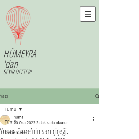
HÜMEYRA
'dan
SEYİR DEFTERİ
Yazı
Tümü
hüma
Tümü
20 Oca 2023
3 dakikada okunur
Yunus Emre’nin sarı çiçeği.
Denemeler