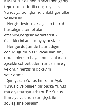
Karaburun’da denizi seyreden geniş 
tepelerden  derilip düştü yollara. 
Yunus yaradılışlı,rind ahlaklı gönüller 
vesilesi ile.
   Nergis deyince akla gelen bir ruh 
hastalığına temel olan  
efsaneyi,nergisin karakteristik 
özelliklerini anlatmayayım sizlere. 
   Her gördüğümde hatırladığım 
çocukluğumun sarı çiçek ilahisini, 
onu dinlerken hayalimde canlanan 
,çiçekle sohbet eden Yunus Emre’yi 
ve onun nergisini dökeyim 
satırlarıma. 
   Şiiri yazan Yunus Emre mi, Aşık 
Yunus diye bilinen bir başka Yunus 
mu diye tartışır erbabı. Biz Yunus 
Emre’ye ve onun sarı çiçek ile 
söyleşisine bakalım. 