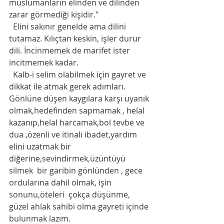
müslümanların elinden ve dilinden 
zarar görmediği kişidir." 
  Elini sakınır genelde ama dilini 
tutamaz. Kılıçtan keskin, işler durur 
dili. İncinmemek de marifet ister 
incitmemek kadar. 
  Kalb-i selim olabilmek için gayret ve 
dikkat ile atmak gerek adımları. 
Gönlüne düşen kaygılara karşı uyanık 
olmak,hedefinden sapmamak , helal 
kazanıp,helal harcamak,bol tevbe ve 
dua ,özenli ve itinalı ibadet,yardım 
elini uzatmak bir 
diğerine,sevindirmek,üzüntüyü 
silmek  bir garibin gönlünden , gece 
ordularına dahil olmak, işin 
sonunu,öteleri  çokça düşünme, 
güzel ahlak sahibi olma gayreti içinde 
bulunmak lazım. 