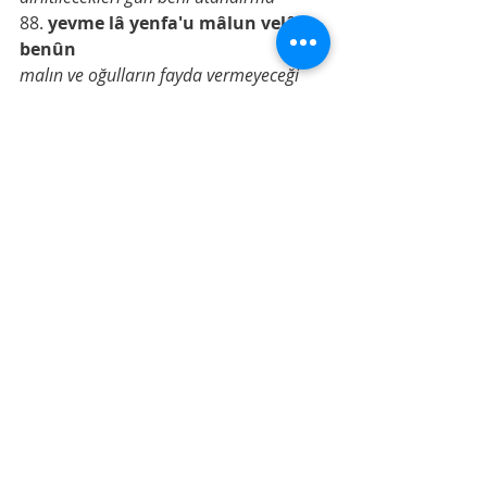
88. 
yevme lâ yenfa'u mâlun velâ 
benûn
malın ve oğulların fayda vermeyeceği 
gün
89. 
illâ men etallâhe biqalbin selîm
Allah'a selim bir kalple gelenden başka.
Şuara süresi 87,88,89
Son Yazılar
Hepsini Gör