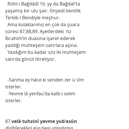
  Rûhî-i Bağdâdî 16. yy da Bağdat’ta 
yaşamış bir ulu şair. Onyedi bentlik 
Terkib-i Bendiyle meşhur. 
  Ama kulaklarımız en çok da şuara 
süresi 87,88,89. Ayetlerdeki  hz 
İbrahim’in duasına işaret ederek 
yazdığı muhteşem satırlara aşina. 
  Yazdığım bu kadar söz iki muhteşem 
satırda gönül titretiyor. 
  -Sanma ey hâce ki senden zer ü sîm 
isterler. 
  -Yevme lâ yenfau'da kalb-i selim 
isterler.
87.
velâ tuhzinî yevme yub'asûn
diriltilecekleri gün beni utandırma