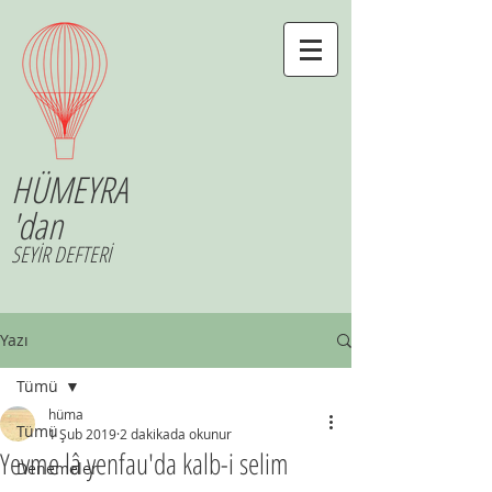
HÜMEYRA
'dan
SEYİR DEFTERİ
Yazı
Tümü
hüma
Tümü
1 Şub 2019
2 dakikada okunur
Yevme lâ yenfau'da kalb-i selim
Denemeler