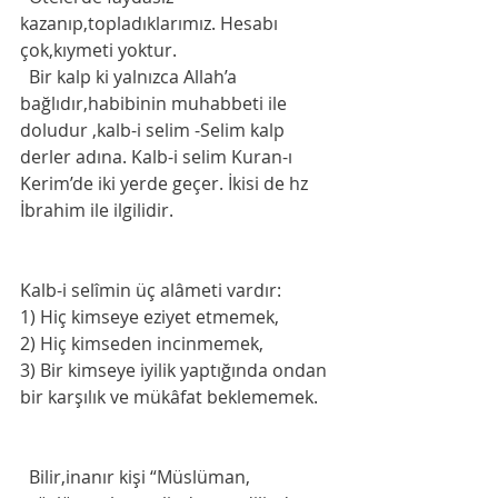
kazanıp,topladıklarımız. Hesabı 
çok,kıymeti yoktur. 
  Bir kalp ki yalnızca Allah’a 
bağlıdır,habibinin muhabbeti ile 
doludur ,kalb-i selim -Selim kalp 
derler adına. Kalb-i selim Kuran-ı 
Kerim’de iki yerde geçer. İkisi de hz 
İbrahim ile ilgilidir.
Kalb-i selîmin üç alâmeti vardır:
1) Hiç kimseye eziyet etmemek,
2) Hiç kimseden incinmemek,
3) Bir kimseye iyilik yaptığında ondan 
bir karşılık ve mükâfat beklememek.
  Bilir,inanır kişi “Müslüman, 