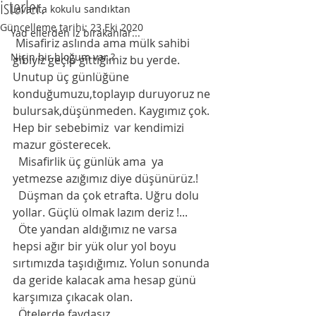
isterler.
Lavanta kokulu sandıktan
Güncelleme tarihi:
23 Eki 2020
Yad ellerden iz bırakanlar...
 Misafiriz aslında ama mülk sahibi 
Niçin bir bloğum var.?
gibiyiz geçip gittiğimiz bu yerde. 
Unutup üç günlüğüne 
konduğumuzu,toplayıp duruyoruz ne 
bulursak,düşünmeden. Kaygımız çok. 
Hep bir sebebimiz  var kendimizi 
mazur gösterecek. 
  Misafirlik üç günlük ama  ya 
yetmezse azığımız diye düşünürüz.!
  Düşman da çok etrafta. Uğru dolu 
yollar. Güçlü olmak lazım deriz !...
  Öte yandan aldığımız ne varsa  
hepsi ağır bir yük olur yol boyu 
sırtımızda taşıdığımız. Yolun sonunda 
da geride kalacak ama hesap günü 
karşımıza çıkacak olan. 
  Ötelerde faydasız 