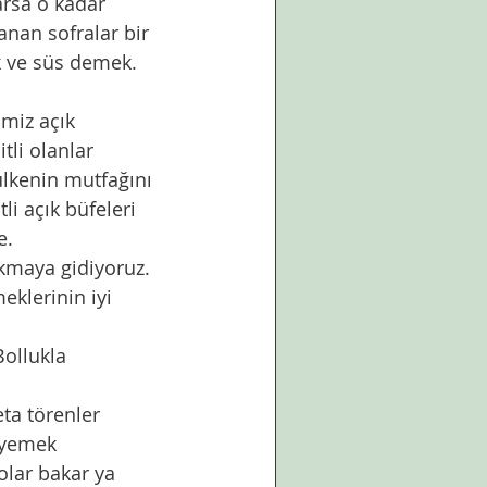
arsa o kadar 
anan sofralar bir 
ek ve süs demek. 
imiz açık 
tli olanlar 
ülkenin mutfağını 
i açık büfeleri 
e. 
kmaya gidiyoruz. 
eklerinin iyi 
Bollukla 
ta törenler 
,yemek 
lar bakar ya 