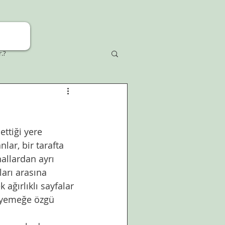
r.?
ttiği yere 
lar, bir tarafta 
llardan ayrı 
arı arasına 
ağırlıklı sayfalar 
r, yemeğe özgü 