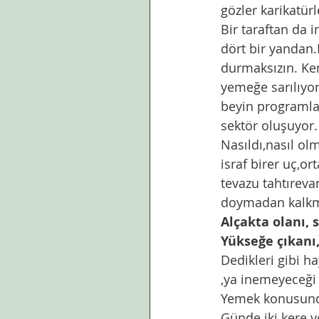
gözler karikatür
Bir taraftan da 
dört bir yandan
durmaksızın. Ke
yemeğe sarılıyorl
beyin programlan
sektör oluşuyor.
Nasıldı,nasıl olm
israf birer uç,ort
tevazu tahtıreva
doymadan kalkma
Alçakta olanı, s
Yükseğe çıkanı, 
Dedikleri gibi ha
,ya inemeyeceği 
Yemek konusunda 
Günde iki kere y