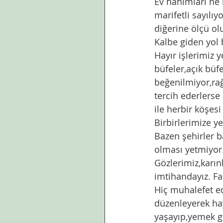
Ev hanımları ne 
marifetli sayılı
diğerine ölçü olu
Kalbe giden yol 
Hayır işlerimiz y
büfeler,açık büfe
beğenilmiyor,rağ
tercih ederlerse
ile herbir köşesi
Birbirlerimize 
Bazen şehirler b
olması yetmiyor
Gözlerimiz,karın
imtihandayız. F
Hiç muhalefet ed
düzenleyerek ha
yaşayıp,yemek g