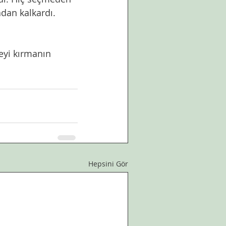
dan kalkardı. 
reyi kırmanın 
Hepsini Gör