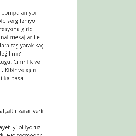
sı pompalanıyor 
o sergileniyor 
esyona girip 
inal mesajlar ile 
ara taşıyarak kaç 
değil mi?
tuğu. Cimrilik ve 
. Kibir ve aşırı 
tıka basa 
çaltır zarar verir 
 
t iyi biliyoruz. 
di. Hiç seçmeden 