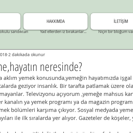
HAKKIMDA
İLETİŞİM
okulu sandıktan
Yad ellerden iz bırakanlar...
Niçin bir bloğum va
2018
2 dakikada okunur
e,hayatın neresinde?
a aklım yemek konusunda,yemeğin hayatımızda işgal e
talarda geziyor insanlık. Bir tarafta patlamak üzere olan
amayanlar. Televizyonu açıyorum ,yemeğe mahsus kana
r kanalın ya yemek programı ya da magazin programl
emek bölümleri karşıma çıkıyor. Sosyal medyada yemek 
yıları ile ilk sıralarda yer alıyor. Gazeteler de köşele