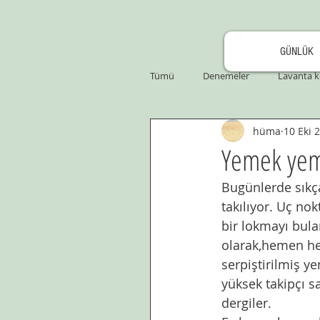
GÜNLÜK
Tümü
Denemeler
Lavanta k
hüma
10 Eki 
Yemek yem
Bugünlerde sıkç
takılıyor. Uç nok
bir lokmayı bul
olarak,hemen he
serpiştirilmiş y
yüksek takipçı sa
dergiler. 