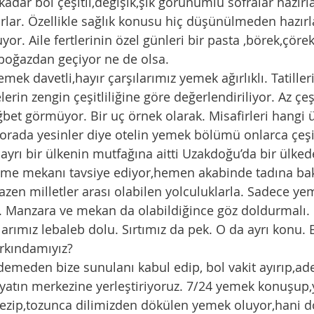
kadar bol çeşitli,değişik,şık görünümlü sofralar hazırl
yorlar. Özellikle sağlık konusu hiç düşünülmeden hazırl
yor. Aile fertlerinin özel günleri bir pasta ,börek,çör
boğazdan geçiyor ne de olsa. 
emek davetli,hayır çarşılarımız yemek ağırlıklı. Tatiller
lerin zengin çeşitliliğine göre değerlendiriliyor. Az çeşi
bet görmüyor. Bir uç örnek olarak. Misafirleri hangi 
 orada yesinler diye otelin yemek bölümü onlarca çeşitl
 ayrı bir ülkenin mutfağına aitti Uzakdoğu’da bir ülked
yeme mekanı tavsiye ediyor,hemen akabinde tadına ba
azen milletler arası olabilen yolculuklarla. Sadece yem
. Manzara ve mekan da olabildiğince göz doldurmalı. 
larımız lebaleb dolu. Sırtımız da pek. O da ayrı konu. 
arkındamıyız?
emeden bize sunulanı kabul edip, bol vakit ayırıp,ade
yatın merkezine yerleştiriyoruz. 7/24 yemek konuşup
ezip,tozunca dilimizden dökülen yemek oluyor,hani do