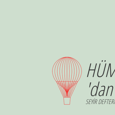
HÜM
'dan
SEYİR DEFTERİ