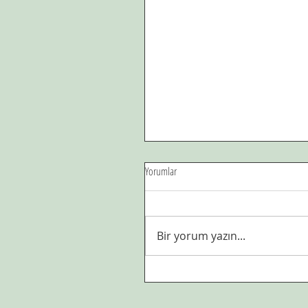
Yorumlar
Bir yorum yazın...
Sahte anılar,hayal kişilikler...