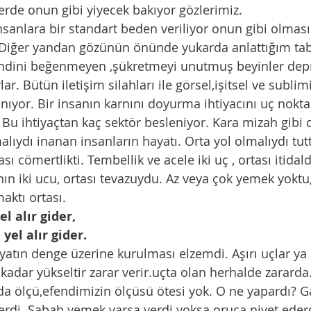
lerde onun gibi yiyecek bakıyor gözlerimiz. 
insanlara bir standart beden veriliyor onun gibi olma
.Diğer yandan gözünün önünde yukarda anlattığım tabl
ndini beğenmeyen ,şükretmeyi unutmuş beyinler depr
ar. Bütün iletişim silahları ile görsel,işitsel ve sublim
ıyor. Bir insanın karnını doyurma ihtiyacını uç noktal
 Bu ihtiyaçtan kaç sektör besleniyor. Kara mizah gibi 
alıydı inanan insanların hayatı. Orta yol olmalıydı tut
ası cömertlikti. Tembellik ve acele iki uç , ortası itidaldi
nın iki ucu, ortası tevazuydu. Az veya çok yemek yoktu,
ktı ortası. 
el alır gider,
yel alır gider.
yatın denge üzerine kurulması elzemdi. Aşırı uçlar ya al
kadar yükseltir zarar verir.uçta olan herhalde zararda.
ölçü,efendimizin ölçüsü ötesi yok. O ne yapardı? Gaye
erdi. Sabah yemek varsa yerdi yoksa oruca niyet eder