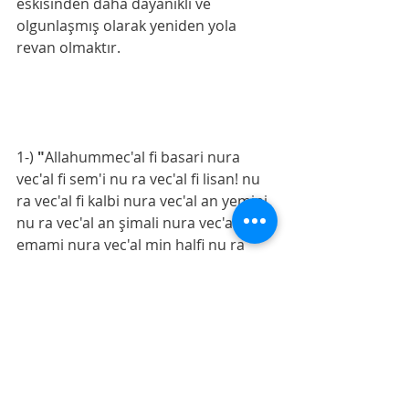
eskisinden daha dayanıklı ve 
olgunlaşmış olarak yeniden yola 
revan olmaktır.
1-)
 "
Allahummec'al fi basari nura 
vec'al fi sem'i nu ra vec'al fi lisan! nu 
ra vec'al fi kalbi nura vec'al an yemini 
nu ra vec'al an şimali nura vec'al 
emami nura vec'al min halfi nu ra 
vec'al min fevki nu ra vec'al min 
esfele minni nura vec'al li yevme 
likaike nura ve a'zim li nura” Tırmizi.