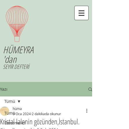
HÜMEYRA
'dan
SEYİR DEFTERİ
Yazı
Tümü
hüma
Tümü
5 Oca 2024
2 dakikada okunur
Kristal lalenin gözünden,İstanbul.
Denemeler