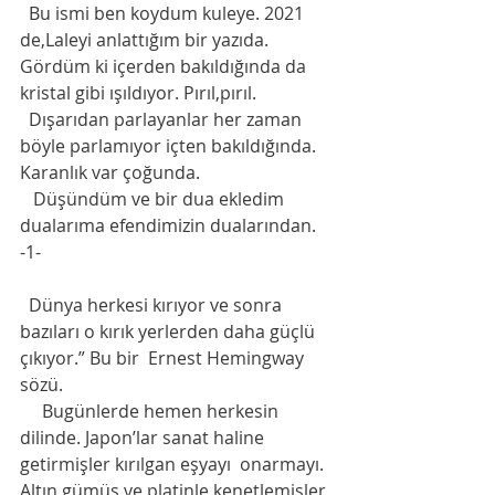
  Bu ismi ben koydum kuleye. 2021 
de,Laleyi anlattığım bir yazıda. 
Gördüm ki içerden bakıldığında da 
kristal gibi ışıldıyor. Pırıl,pırıl.
  Dışarıdan parlayanlar her zaman 
böyle parlamıyor içten bakıldığında. 
Karanlık var çoğunda.
   Düşündüm ve bir dua ekledim 
dualarıma efendimizin dualarından. 
-1-
  Dünya herkesi kırıyor ve sonra 
bazıları o kırık yerlerden daha güçlü 
çıkıyor.” Bu bir  Ernest Hemingway 
sözü.
     Bugünlerde hemen herkesin 
dilinde. Japon’lar sanat haline 
getirmişler kırılgan eşyayı  onarmayı. 
Altın,gümüş ve platinle kenetlemişler 