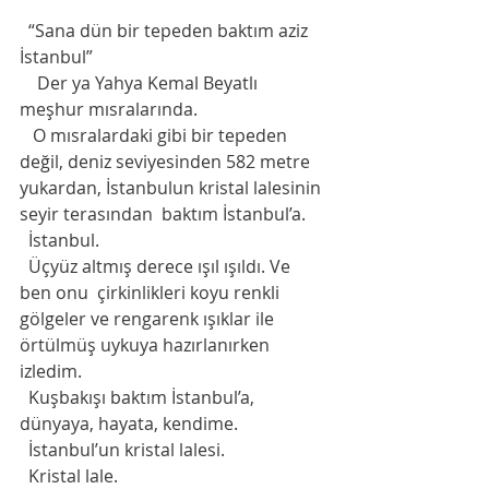
  “Sana dün bir tepeden baktım aziz 
İstanbul”
    Der ya Yahya Kemal Beyatlı 
meşhur mısralarında.
   O mısralardaki gibi bir tepeden 
değil, deniz seviyesinden 582 metre 
yukardan, İstanbulun kristal lalesinin 
seyir terasından  baktım İstanbul’a.
  İstanbul.
  Üçyüz altmış derece ışıl ışıldı. Ve 
ben onu  çirkinlikleri koyu renkli 
gölgeler ve rengarenk ışıklar ile 
örtülmüş uykuya hazırlanırken 
izledim.
  Kuşbakışı baktım İstanbul’a, 
dünyaya, hayata, kendime.
  İstanbul’un kristal lalesi.
  Kristal lale.