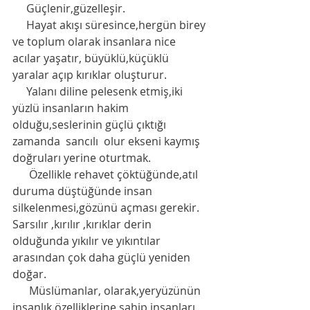
     Güçlenir,güzelleşir.
     Hayat akışı süresince,hergün birey 
ve toplum olarak insanlara nice 
acılar yaşatır, büyüklü,küçüklü 
yaralar açıp kırıklar oluşturur.
     Yalanı diline pelesenk etmiş,iki 
yüzlü insanların hakim 
olduğu,seslerinin güçlü çıktığı 
zamanda  sancılı  olur ekseni kaymış 
doğruları yerine oturtmak.
      Özellikle rehavet çöktüğünde,atıl 
duruma düştüğünde insan 
silkelenmesi,gözünü açması gerekir.  
Sarsılır ,kırılır ,kırıklar derin 
olduğunda yıkılır ve yıkıntılar 
arasından çok daha güçlü yeniden 
doğar.
      Müslümanlar, olarak,yeryüzünün 
insanlık özelliklerine sahip insanları  