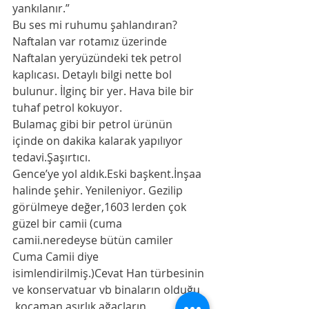
yankılanır.”
Bu ses mi ruhumu şahlandıran?
Naftalan var rotamız üzerinde 
Naftalan yeryüzündeki tek petrol 
kaplıcası. Detaylı bilgi nette bol 
bulunur. İlginç bir yer. Hava bile bir 
tuhaf petrol kokuyor.
Bulamaç gibi bir petrol ürünün 
içinde on dakika kalarak yapılıyor 
tedavi.Şaşırtıcı.
Gence’ye yol aldık.Eski başkent.İnşaa 
halinde şehir. Yenileniyor. Gezilip 
görülmeye değer,1603 lerden çok 
güzel bir camii (cuma 
camii.neredeyse bütün camiler 
Cuma Camii diye 
isimlendirilmiş.)Cevat Han türbesinin 
ve konservatuar vb binaların olduğu 
,kocaman asırlık ağaçların 