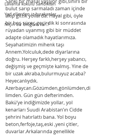
Sanki bir masal yaşıyor gibi,sihirli bir 
Lavanta kokulu sandıktan
bulut sarıp sarmaladı zaman içinde 
Yad ellerden iz bırakanlar...
akıp gittik yollarda. Hayal gibi, öyle 
bir hoş süreç geçirdik ki sonrasında 
Niçin bir bloğum var.?
rüyadan uyanmış gibi bir müddet 
adapte olamadık hayatlarımıza.
Seyahatimizin mihenk taşı 
Annem.Yolculuk,dede diyarlarına 
doğru. Herşey farklı,herşey yabancı, 
değişmiş ve geçmişte kalmış. Yine de 
bir uzak akraba,bulurmuyuz acaba?
Heyecanlıydık. 
Azerbaycan.Gözümden,gönlümden,di
limden. Gün gün defterimden.
Bakü’ye indiğimizde yollar, yol 
kenarları Suudi Arabistan’ın Cidde 
şehrini hatırlattı bana. Yol boyu 
beton,ferfoje,taş,eski ,yeni çitler, 
duvarlar.Arkalarında genellikle 