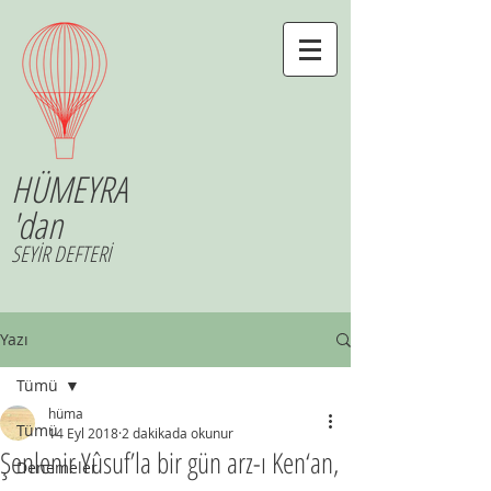
HÜMEYRA
'dan
SEYİR DEFTERİ
Yazı
Tümü
hüma
Tümü
14 Eyl 2018
2 dakikada okunur
Şenlenir Yûsuf’la bir gün arz-ı Ken‘an,
Denemeler