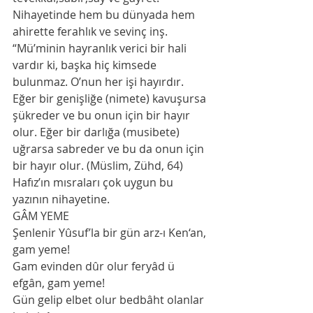
Nihayetinde hem bu dünyada hem 
ahirette ferahlık ve sevinç inş. 
“Mü’minin hayranlık verici bir hali 
vardır ki, başka hiç kimsede 
bulunmaz. O’nun her işi hayırdır. 
Eğer bir genişliğe (nimete) kavuşursa 
şükreder ve bu onun için bir hayır 
olur. Eğer bir darlığa (musibete) 
uğrarsa sabreder ve bu da onun için 
bir hayır olur. (Müslim, Zühd, 64)
Hafız’ın mısraları çok uygun bu 
yazının nihayetine. 
GÂM YEME
Şenlenir Yûsuf’la bir gün arz-ı Ken‘an, 
gam yeme!
Gam evinden dûr olur feryâd ü 
efgân, gam yeme!
Gün gelip elbet olur bedbâht olanlar 