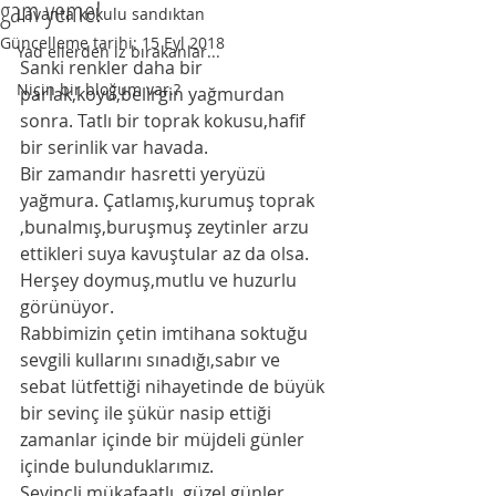
gam yeme!
Lavanta kokulu sandıktan
Güncelleme tarihi:
15 Eyl 2018
Yad ellerden iz bırakanlar...
Sanki renkler daha bir 
Niçin bir bloğum var.?
parlak,koyu,belirgin yağmurdan 
sonra. Tatlı bir toprak kokusu,hafif 
bir serinlik var havada. 
Bir zamandır hasretti yeryüzü 
yağmura. Çatlamış,kurumuş toprak 
,bunalmış,buruşmuş zeytinler arzu 
ettikleri suya kavuştular az da olsa. 
Herşey doymuş,mutlu ve huzurlu 
görünüyor. 
Rabbimizin çetin imtihana soktuğu 
sevgili kullarını sınadığı,sabır ve 
sebat lütfettiği nihayetinde de büyük 
bir sevinç ile şükür nasip ettiği 
zamanlar içinde bir müjdeli günler 
içinde bulunduklarımız.
Sevinçli,mükafaatlı ,güzel günler.