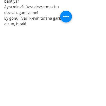
bahtiyâr
Aynı minvâl üzre devretmez bu 
devran, gam yeme!
Ey gönül! Varlık evin tûfâna gark 
olsun, bırak!
Sen ki bilmişsin ezelden Nûh’u 
kaptan, gam yeme!
Gittiğin menzil uzak, yollar karanlık 
olsa da;
Mutlaka her yol bulur bir hadd u 
pâyan, gam yeme!
Sapma Ey can, doğrudan -kalsan da 
tek- Hâfız gibi
Yoldaşındır dâimâ kalbinde Kur’ân 
gam yeme. 
Denemeler