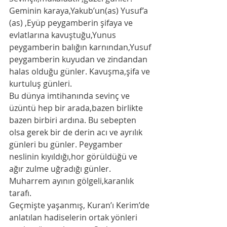
Geminin karaya,Yakub’un(as) Yusuf’a 
(as) ,Eyüp peygamberin şifaya ve 
evlatlarına kavuştuğu,Yunus 
peygamberin balığın karnından,Yusuf 
peygamberin kuyudan ve zindandan 
halas olduğu günler. Kavuşma,şifa ve 
kurtuluş günleri.  
Bu dünya imtihanında sevinç ve 
üzüntü hep bir arada,bazen birlikte 
bazen birbiri ardına. Bu sebepten 
olsa gerek bir de derin acı ve ayrılık 
günleri bu günler. Peygamber 
neslinin kıyıldığı,hor görüldüğü ve 
ağır zulme uğradığı günler. 
Muharrem ayının gölgeli,karanlık 
tarafı. 
Geçmişte yaşanmış, Kuran’ı Kerim’de 
anlatılan hadiselerin ortak yönleri 