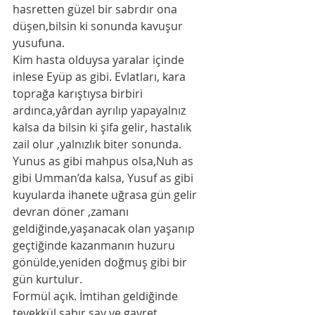
hasretten güzel bir sabrdır ona 
düşen,bilsin ki sonunda kavuşur 
yusufuna. 
Kim hasta olduysa yaralar içinde 
inlese Eyüp as gibi. Evlatları, kara 
toprağa karıştıysa birbiri 
ardınca,yârdan ayrılıp yapayalnız 
kalsa da bilsin ki şifa gelir, hastalık 
zail olur ,yalnızlık biter sonunda. 
Yunus as gibi mahpus olsa,Nuh as 
gibi Umman’da kalsa, Yusuf as gibi 
kuyularda ihanete uğrasa gün gelir 
devran döner ,zamanı 
geldiğinde,yaşanacak olan yaşanıp 
geçtiğinde kazanmanın huzuru 
gönülde,yeniden doğmuş gibi bir 
gün kurtulur. 
Formül açık. İmtihan geldiğinde 
tevekkül,sabır,say ve gayret. 