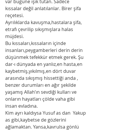
var bugüne ışık tutan. Sadece 
kıssalar değil anlatılanlar. Birer şifa 
reçetesi. 
Ayrılıklarda kavuşma,hastalara şifa, 
etrafı çevrilip sıkışmışlara halas 
müjdesi.
Bu kıssaları,kıssaların içinde 
insanları,peygamberleri derin derin 
düşünmek tefekkür etmek gerek. Şu 
dar-ı dünyada en yanlız,en hasta,en 
kaybetmiş,yıkılmış,en dört duvar 
arasında sıkışmış hissettiği anda , 
benzer durumları en ağır şekilde 
yaşamış Allah’ın sevdiği kulları ve 
onların hayatları çölde vaha gibi 
insan evladına.
Kim ayrı kaldıysa Yusuf as dan  Yakup 
as gibi,kaybetse de gözlerini 
ağlamaktan. Yansa,kavrulsa gönlü 