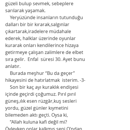
güzeli bulup sevmek, sebeplere 
sarılarak yaşamak. 
    Yeryüzünde insanların tutunduğu 
dalları bir bir kırarak,salgınlar 
çıkartarak,iradelere müdahale 
ederek, halklar üzerinde oyunlar 
kurarak onları kendilerince hizaya 
getirmeye çalışan zalimlere de elbet 
sıra gelir.  Enfal  süresi 30. Ayet bunu 
anlatır. 
    Burada meşhur “Bu da geçer” 
hikayesini de hatırlatmak  isterim. -3-
    Son bir kaç ayı kuraklık endişesi  
içinde geçirdi çoğumuz. Pırıl pırıl 
güneş,ılık esen rüzgâr,kuş sesleri 
yordu, güzel günler kıymetini 
bilemeden aktı geçti. Oysa ki, 
    “Allah kuluna kafi değil mi? 
Öyleyken onlar kalkmış seni O’ndan 