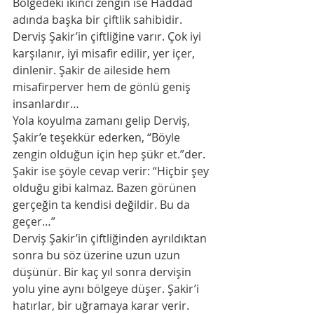
Bölgedeki ikinci zengin ise Haddad  
adında başka bir çiftlik sahibidir.
Derviş Şakir’in çiftliğine varır. Çok iyi 
karşılanır, iyi misafir edilir, yer içer, 
dinlenir. Şakir de aileside hem 
misafirperver hem de gönlü geniş 
insanlardır…
Yola koyulma zamanı gelip Derviş, 
Şakir’e teşekkür ederken, “Böyle 
zengin olduğun için hep şükr et.”der. 
Şakir ise şöyle cevap verir: “Hiçbir şey 
olduğu gibi kalmaz. Bazen görünen 
gerçeğin ta kendisi değildir. Bu da 
geçer…”
Derviş Şakir’in çiftliğinden ayrıldıktan 
sonra bu söz üzerine uzun uzun 
düşünür. Bir kaç yıl sonra dervişin 
yolu yine aynı bölgeye düşer. Şakir’i 
hatırlar, bir uğramaya karar verir. 