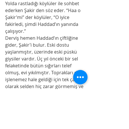
Yolda rastladığı köylüler ile sohbet 
ederken Şakir den söz eder. “Haa o 
Şakir’mi” der köylüler, “O iyice 
fakirledi, şimdi Haddad’ın yanında 
çalışıyor.”
Derviş hemen Haddad’ın çiftliğine 
gider, Şakir’i bulur. Eski dostu 
yaşlanmıştır, üzerinde eski püskü 
giysiler vardır. Üç yıl önceki bir sel 
felaketinde bütün sığırları telef 
olmuş, evi yıkılmıştır. Toprakları da 
işlenemez hale geldiği için tek çare 
olarak selden hiç zarar görmemiş ve 
biraz daha zenginleşmiş olan 
Haddad’ın yanında çalışmak 
kalmıştır. Şakir ve ailesi üç yıldır 
Haddad’ın hizmetkarıdır.
Şakir bu kez Derviş’i son derece 
mutevazi olan evinde misafir eder. 