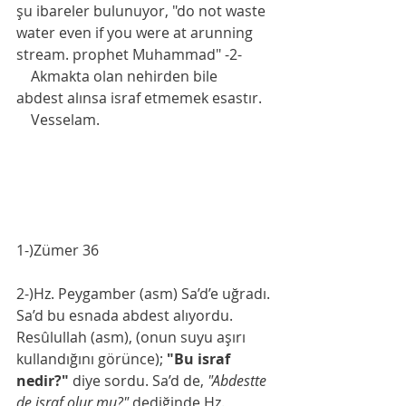
şu ibareler bulunuyor, "do not waste 
water even if you were at arunning 
stream. prophet Muhammad" -2-
    Akmakta olan nehirden bile  
abdest alınsa israf etmemek esastır.
    Vesselam. 
1-)Zümer 36
2-)Hz. Peygamber (asm) Sa’d’e uğradı. 
Sa’d bu esnada abdest alıyordu. 
Resûlullah (asm), (onun suyu aşırı 
kullandığını görünce); 
"Bu israf 
nedir?" 
diye sordu. Sa’d de, 
"Abdestte 
de israf olur mu?" 
dediğinde Hz. 