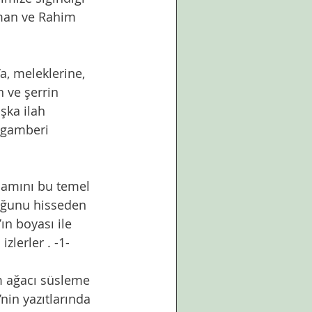
hman ve Rahim 
 ve şerrin 
şka ilah 
ygamberi 
uğunu hisseden 
ın boyası ile 
zlerler . -1-
nin yazıtlarında 