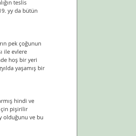
ığın teslis 
19. yy da bütün 
 ile evlere 
de hoş bir yeri 
zyılda yaşamış bir 
in pişirilir 
ey olduğunu ve bu 