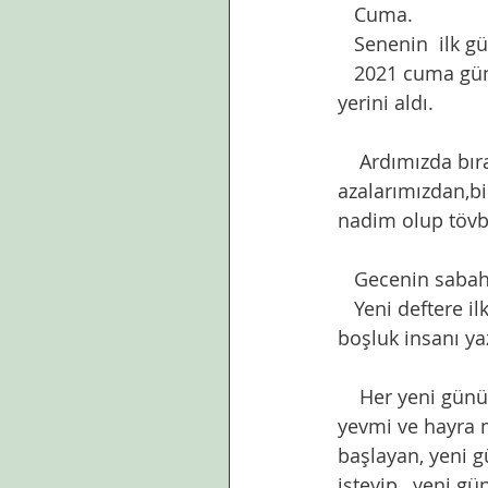
   Cuma.
   Senenin  ilk
   2021 cuma günü ile başlayıp cuma günü ile biten bir zaman dilimi olarak geçmişte 
yerini aldı. 
    Ardımızda bıraktığımız zaman diliminde elimizden,dilimizden ve sair 
azalarımızdan,bi
nadim olup tövb
   Gecenin saba
   Yeni deftere ilk kez yazmak heyecan verici,biraz da ürkütücüdür. Hiç dokunulmamış 
boşluk insanı ya
    Her yeni günün sabahında  efendimizin ettiği “ Allahümme inni es elüke hayra hazel 
yevmi ve hayra m
başlayan, yeni gü
isteyip , yeni g