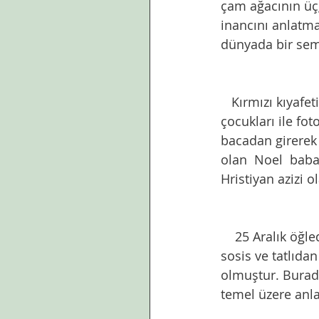
çam ağacının üçg
inancını anlatma
dünyada bir semb
   Kırmızı kıyafeti ile her senenin son günlerinde boy gösteren, insanların pek çoğunun 
çocukları ile fot
bacadan girerek 
olan  Noel  baba
Hristiyan azizi o
    25 Aralık öğleden sonrası hazırlanan Noel yemeği yaygın olarak kızarmış hindi ve 
sosis ve tatlıdan
olmuştur. Burada
temel üzere anla