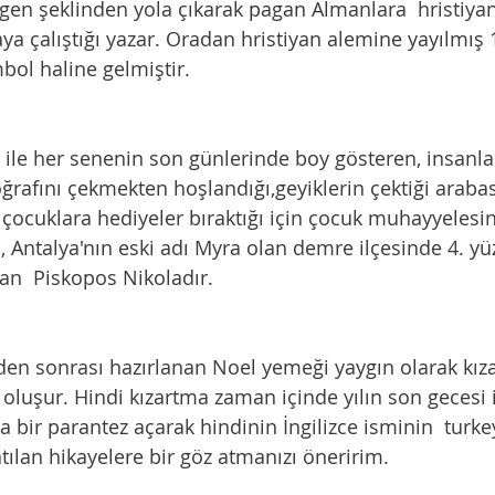
en şeklinden yola çıkarak pagan Almanlara  hristiyanl
ya çalıştığı yazar. Oradan hristiyan alemine yayılmış 
ol haline gelmiştir. 
oğrafını çekmekten hoşlandığı,geyiklerin çektiği arabası
çocuklara hediyeler bıraktığı için çocuk muhayyelesin
, Antalya'nın eski adı Myra olan demre ilçesinde 4. yü
lan  Piskopos Nikoladır. 
 oluşur. Hindi kızartma zaman içinde yılın son gecesi iç
 bir parantez açarak hindinin İngilizce isminin  turk
tılan hikayelere bir göz atmanızı öneririm. 