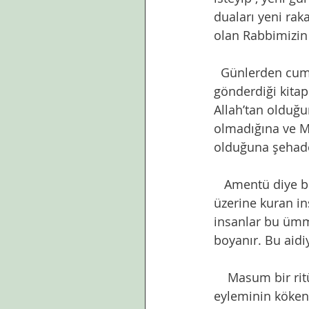
duaları yeni rak
olan Rabbimizin 
  Günlerden cuma,İmanın altı şartına inananların bayramı. Yani, “Allah’a, meleklerine, 
gönderdiği kitap
Allah’tan olduğu
olmadığına ve M
olduğuna şehade
   Amentü diye bilinen bu altı esasa ve kelimeyi şahadete inanarak yaşamını bu temel 
üzerine kuran i
insanlar bu ümme
boyanır. Bu aidiy
    Masum bir ritüel olarak işlenen,çoluk çocuğu cezbeden Noelde çam ağacı süsleme 
eyleminin kökeni