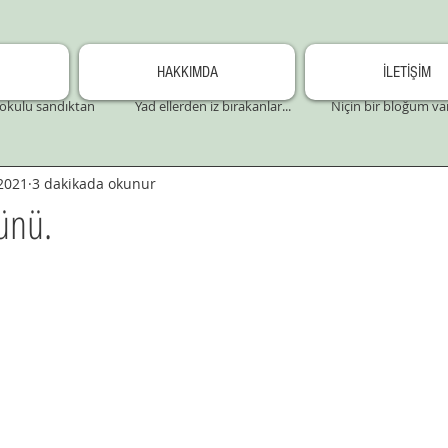
HAKKIMDA
İLETİŞİM
okulu sandıktan
Yad ellerden iz bırakanlar...
Niçin bir bloğum va
2021
3 dakikada okunur
günü.