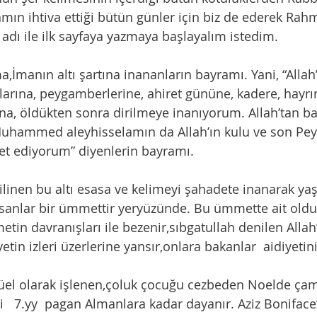
amın ihtiva ettiği bütün günler için biz de ederek Ra
adı ile ilk sayfaya yazmaya başlayalım istedim. 
larına, peygamberlerine, ahiret gününe, kadere, hayrın
na, öldükten sonra dirilmeye inanıyorum. Allah’tan ba
uhammed aleyhisselamın da Allah’ın kulu ve son Pe
t ediyorum” diyenlerin bayramı. 
nsanlar bir ümmettir yeryüzünde. Bu ümmette ait old
tin davranışları ile bezenir,sıbgatullah denilen Allah’
etin izleri üzerlerine yansır,onlara bakanlar  aidiyetini i
   7.yy  pagan Almanlara kadar dayanır. Aziz Boniface’