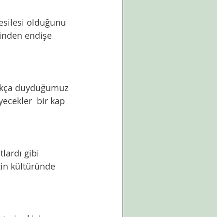
inden endişe 
yecekler  bir kap 
zin kültüründe 