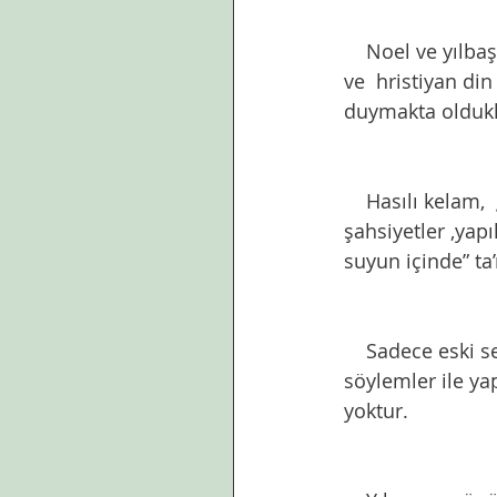
    Noel ve yılbaşı kutlamalarının bir de çok büyük bir ekonomik rant vesilesi olduğunu 
ve  hristiyan d
duymakta oldukla
    Hasılı kelam,  görüldüğü gibi senenin son ayının,  son günlerinde sıkça duyduğumuz 
şahsiyetler ,yapı
suyun içinde” ta’
    Sadece eski seneye veda edip,yenisini karşılıyoruz , atalarımız da kutlardı gibi 
söylemler ile ya
yoktur.  