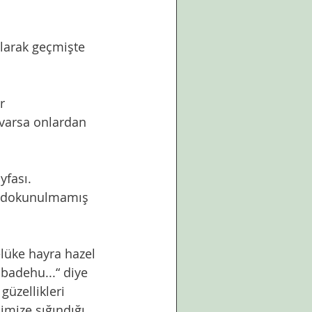
 varsa onlardan 
yfası. 
badehu...“ diye 
güzellikleri 
imize sığındığı 