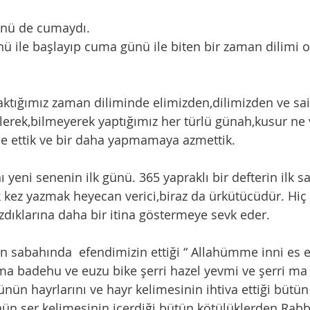
 günü de cumaydı. 
lerek,bilmeyerek yaptığımız her türlü günah,kusur ne
e ettik ve bir daha yapmamaya azmettik.
hı yeni senenin ilk günü. 365 yapraklı bir defterin ilk sa
zdıklarına daha bir itina göstermeye sevk eder. 
a badehu ve euzu bike şerri hazel yevmi ve şerri ma 
nün hayrlarını ve hayr kelimesinin ihtiva ettiği bütün 
ünün şer kelimesinin içerdiği bütün kötülüklerden Rabb