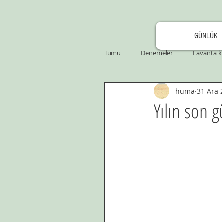
GÜNLÜK
Tümü
Denemeler
Lavanta k
hüma
31 Ara 
Yılın son 