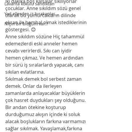
İki dakika boş kalsalar sıkılıyorlar 
Lavanta kokulu sandıktan
çocuklar. Anne sıkıldım sözü genel 
Yad ellerden iz bırakanlar...
olarak bu yumurcakların dilinde 
ekran ile hemhal olmak istediklerinin 
Niçin bir bloğum var.?
göstergesi. 😊
Anne sıkıldım sözüne Hiç tahammül 
edemezlerdi eski anneler hemen 
cevabı verirlerdi. Sıkı can iyidir 
hemen çıkmaz. Ve hemen ardından 
bir sürü iş sıralarlardı yapacak, canı 
sıkılan evlatlarına. 
Sıkılmak demek bol serbest zaman 
demek. Onlar da ilerleyen 
zamanlarda anlayacaklar büyüklerin 
çok hasret duydukları şey olduğunu. 
Bir andan ötekine koşturup 
durduğumuz akışın içinde ki soluk 
alacak boşlukların farkına varmamızı 
sağlar sıkılmak. Yavaşlamak,farkına 