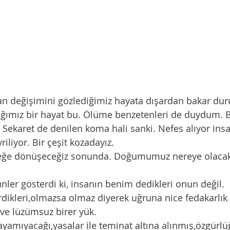
ğımız bir hayat bu. Ölüme benzetenleri de duydum. B
. Sekaret de denilen koma hali sanki. Nefes alıyor ins
riliyor. Bir çeşit kozadayız. 
tirdikleri,olmazsa olmaz diyerek uğruna nice fedakarlık
ş ve lüzümsuz birer yük. 
layamıyacağı,yasalar ile teminat altına alınmış,özgürlüğü