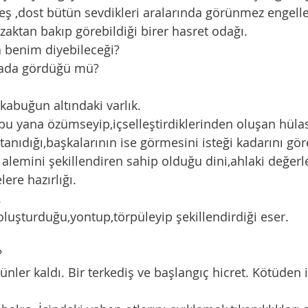
aktan bakıp görebildiği birer hasret odağı. 
na benim diyebileceği?
ynada gördüğü mü?
 kabuğun altındaki varlık. 
bu yana özümseyip,içselleştirdiklerinden oluşan hüla
n tanıdığı,başkalarının ise görmesini isteği kadarını göre
ere hazırlığı. 
. 
oluşturduğu,yontup,törpüleyip şekillendirdiği eser. 
?