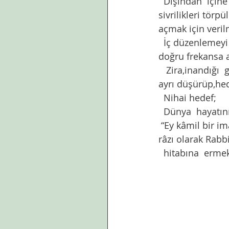
  Dışından  içine bakış. İçindeki yaban otlarını ayıklamak,tıkanıklıkları gidermek, 
sivrilikleri törp
açmak için veril
  İç düzenlemeyi yaparken,bu düzenlemenin inandıkları ile uyumlu olmasına,alıcıların 
doğru frekansa a
   Zira,inandığı  gibi yaşamadığında,yaşadığı gibi inanmaya başlar ki bu onu yolundan 
ayrı düşürüp,hed
  Nihai hedef;
  Dünya  hayatı
 “Ey kâmil bir iman ve sâlih amellerle huzûra ermiş nefis!Sen O’ndan râzı, O da senden 
râzı olarak Rabb
  hitabına  ermek