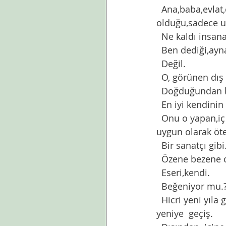
  Ana,baba,evlat,eş ,dost bütün sevdikleri aralarında görünmez engellerin 
olduğu,sadece uz
  Ne kaldı insa
  Ben dediği,a
  Değil. 
  O, görünen dış
  Doğduğundan 
  En iyi kendini
  Onu o yapan,iç alemini şekillendiren sahip olduğu dini,ahlaki değerleri. Bu değerlere 
uygun olarak ötel
  Bir sanatçı gibi
  Özene bezene 
  Eseri,kendi. 
  Beğeniyor mu.
  Hicri yeni yıla günler kaldı. Bir terkediş ve başlangıç hicret. Kötüden iyiye, eskiden 
yeniye  geçiş. 