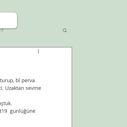
r.?
i. Uzaktan sevme 
ştuk. 