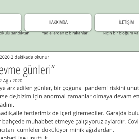
HAKKIMDA
İLETİŞİM
okulu sandıktan
Yad ellerden iz bırakanlar...
Niçin bir bloğum va
 2020
2 dakikada okunur
evme günleri”
2 Ağu 2020
rse de,bizim için anormal zamanlar olmaya devam ett
dını. 
adık,aile fertlerimiz de içeri giremediler. Garajda bulu
acıtan  cümleler dökülüyor minik ağızlardan. 
habbeti ise unuttuk. 