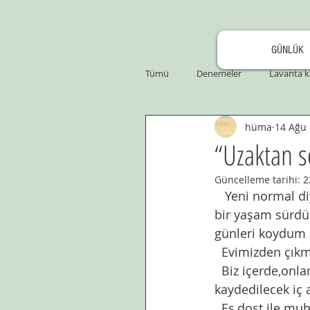
GÜNLÜK
Tümü
Denemeler
Lavanta k
hüma
14 Ağu
“Uzaktan s
Güncelleme tarihi:
2
   Yeni normal diye arz edilen günler, bir çoğuna  pandemi riskini unutturup, bî perva 
bir yaşam sürdü
günleri koydum a
  Evimizden çıkm
  Biz içerde,onlar bahçede muhabbet etmeye çalışıyoruz aylardır. Covit19  günlüğüne 
kaydedilecek iç 
  Eş,dost ile mu