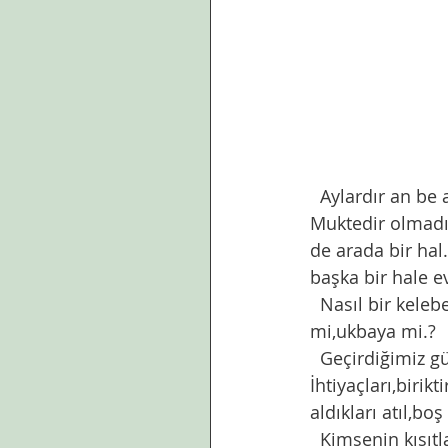
  Aylardır an be an değişimini gözlediğimiz hayata dışardan bakar durumdayız. 
Muktedir olmadı
de arada bir hal
başka bir hale ev
  Nasıl bir kelebeğe dönüşeceğiz sonunda. Doğumumuz nereye olacak. Dünyaya 
mi,ukbaya mi.?
  Geçirdiğimiz günler gösterdi ki, insanın benim dedikleri onun değil. 
İhtiyaçları,birik
aldıkları atıl,bo
  Kimsenin kısıt