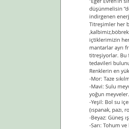
“Eğer Evren’in sı
düşünmelisin “de
indirgenen enerj
Titreşimler her 
,kalbimiz,böbrek
içtiklerimizin he
mantarlar ayrı fr
titreşiyorlar. Bu
tedavileri bulu
Renklerin en yük
-Mor: Taze sıkıl
-Mavi: Sulu meyve
yoğun meyveler
-Yeşil: Bol su içe
(ıspanak, pazı, r
-Beyaz: Güneş ış
-Sarı: Tohum ve