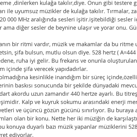
eme ,dinlerken kulağa takılır,diye. Onun gibi testere gib
rı ile uyumsuz müzikler de kulağa takılır. Tırmalar, zar
0 000 MHz aralığında sesleri işitir.işitebildiği sesler 
r ama diğer sesler de beynine ulaşır ve yorar onu. Gürül
nın bir ritmi vardır, müzik ve makamlar da bu ritme 
etsin, şifa bulsun, mutlu olsun diye. 528 hertz ( A=444
edene, ruha iyi gelir. Bu frekans ve onunla oluşturul
m içinde şifa verecek yapıdadırlar. 
 olmadığına kesinlikle inandığım bir süreç içinde,özell
lerinin baskısı sonucunda bir şekilde dünyadaki mevc
dart akordu uzun zamandır 440 hertze ayarlı. Bu titre
eşimidir. Kalp ve kuyruk sokumu arasındaki enerji mer
yetleri ve üçüncü gözün gücünü sınırlıyor. Bu buraya
mları olan bir konu. Nette her iki müziğin de karşılaşt
bu konuya duyarlı bazı müzik yapanlar müziklerini 528
et ediyorlar.