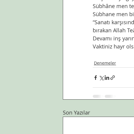
Sübhâne men teha
Sübhane men bi-k
“Sanatı karşısınd
bırakan Allah Te
Devamı inş yarın
Vaktiniz hayr ol
Denemeler
Son Yazılar