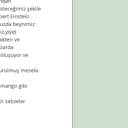
ından 
ileceğimiz şekile 
ert Einstein .
umuzda beynimiz 
z,yiyip 
akteri ve 
slarda 
 oluşuyor ve 
turulmuş mesela. 
z mango gibi 
klı sebzeler 