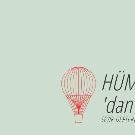
HÜM
'dan
SEYİR DEFTERİ