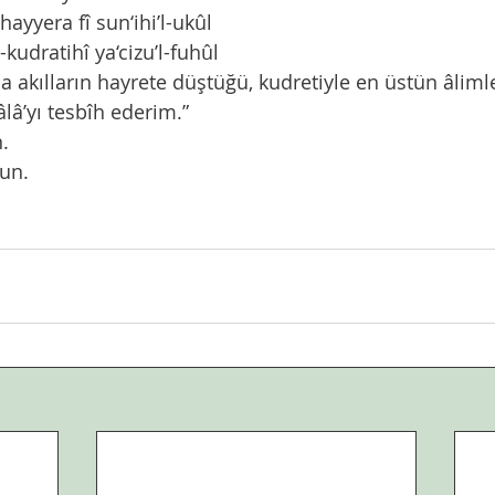
yyera fî sun‘ihi’l-ukûl
udratihî ya‘cizu’l-fuhûl
a akılların hayrete düştüğü, kudretiyle en üstün âlimler
âlâ’yı tesbîh ederim.”
. 
sun.