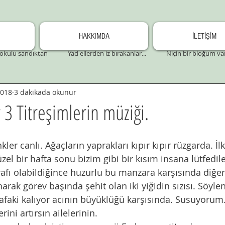
HAKKIMDA
İLETİŞİM
okulu sandıktan
Yad ellerden iz bırakanlar...
Niçin bir bloğum va
2018
3 dakikada okunur
 3 Titreşimlerin müziği.
ler canlı. Ağaçların yaprakları kıpır kıpır rüzgarda. İl
zel bir hafta sonu bizim gibi bir kısım insana lütfedile
fı olabildiğince huzurlu bu manzara karşısında diğer 
narak görev başında şehit olan iki yiğidin sızısı. Söyle
afaki kalıyor acının büyüklüğü karşısında. Susuyorum.
ini artırsın ailelerinin. 