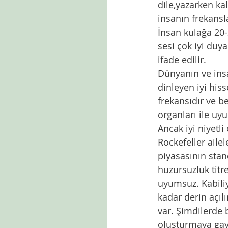
dile,yazarken kal
insanın frekansla
İnsan kulağa 20-2
sesi çok iyi duya
ifade edilir. 
Dünyanın ve insa
dinleyen iyi hiss
frekansıdır ve b
organları ile uyu
Ancak iyi niyetli
Rockefeller aile
piyasasının stan
huzursuzluk titr
uyumsuz. Kabili
kadar derin açılı
var. Şimdilerde 
oluşturmaya gayr