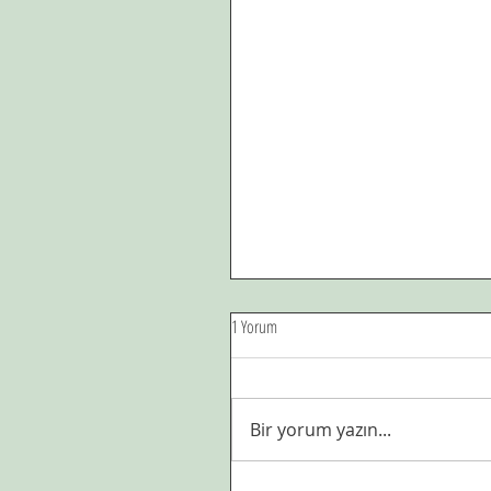
1 Yorum
Bir yorum yazın...
Sahte anılar,hayal kişilikler...