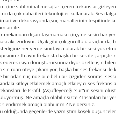
ın içine subliminal mesajlar içeren frekanslar gizleyere
ını da çok daha ileri teknolojiler kullanarak. Ses dalga
mari ve dekorasyonda,suç mahallerinin tespitinde kul
mları ile.
bir mekandan dışarı taşımaması için,yine sesin bariyer
ı akıl zorluyor. Uçak gibi çok gürültülü araçlar da, bi
stediğiniz her yerde sınırlayıcı olarak bir sesi yok etm
ısının zıttı aynı frekansta başka bir ses ile çarpıştırı
k ederek ısıya dönüştürürsünüz diyor özetle işin bilenl
n sınırdan öteye çıkamıyor, başka bir ses frekansı ile ka
se bir odanın içinde bile belli bir çizgiden sonrası sessi
sındaki kitleyi etkilemek amaçlı etkileyici ses frekansl
ekansları ile İsrafil  (As)üfleyeceği “sur”un sesini olu
ülüyormuş. Ne amaçla olabilir sizce.? İnsanları bir y
yönlendirmek amaçlı olabilir mi? Ne dersiniz. 
u olduğunda,geçenlerde yazmıştım köşeli düşünceler