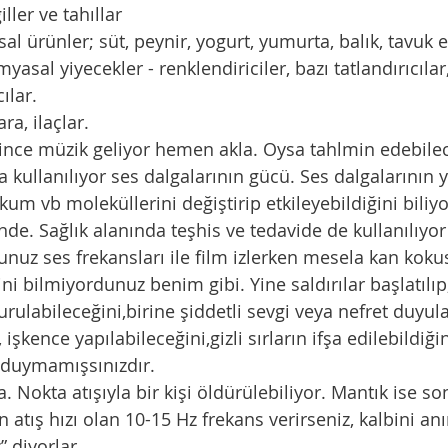
ller ve tahıllar
al ürünler; süt, peynir, yogurt, yumurta, balık, tavuk e
myasal yiyecekler - renklendiriciler, bazı tatlandırıcılar
ılar.
ara, ilaçlar.
yince müzik geliyor hemen akla. Oysa tahlmin edebile
 kullanılıyor ses dalgalarının gücü. Ses dalgalarının ya
,kum vb moleküllerini değiştirip etkileyebildiğini biliy
de. Sağlık alanında teşhis ve tedavide de kullanılıy
nuz ses frekansları ile film izlerken mesela kan kok
ni bilmiyordunuz benim gibi. Yine saldırılar başlatılı
urulabileceğini,birine şiddetli sevgi veya nefret duyula
i, işkence yapılabileceğini,gizli sırların ifşa edilebildiğ
ı duymamışsınızdır. 
. Nokta atışıyla bir kişi öldürülebiliyor. Mantık ise so
n atış hızı olan 10-15 Hz frekans verirseniz, kalbini an
” diyorlar.