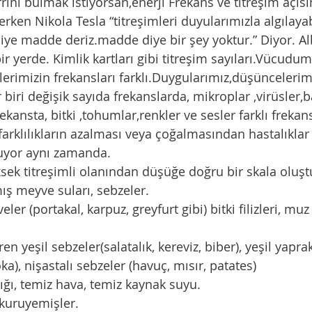
rrını bulmak istiyorsan,enerji Frekans ve titreşim açıs
rken Nikola Tesla “titreşimleri duyularımızla algılayab
iye madde deriz.madde diye bir şey yoktur.” Diyor. Alb
bir yerde. Kimlik kartları gibi titreşim sayıları.Vücud
lerimizin frekansları farklı.Duygularımız,düşüncelerimi
r biri değişik sayıda frekanslarda, mikroplar ,virüsler,b
ekansta, bitki ,tohumlar,renkler ve sesler farklı frekan
 farklılıkların azalması veya çoğalmasından hastalıklar
nuyor aynı zamanda. 
sek titreşimli olanından düşüğe doğru bir skala oluş
mış meyve suları, sebzeler.
ler (portakal, karpuz, greyfurt gibi) bitki filizleri, mu
.
ren yeşil sebzeler(salatalık, kereviz, biber), yeşil yapra
oka), nişastalı sebzeler (havuç, mısır, patates)
ığı, temiz hava, temiz kaynak suyu.
 kuruyemişler.