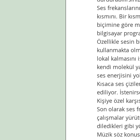
Ses frekansların
kısmını. Bir kısm
biçimine göre mi
bilgisayar progra
Özellikle sesin 
kullanmakta olmas
lokal kalmasını i
kendi molekül yap
ses enerjisini yo
Kısaca ses çizile
ediliyor. İstenir
Kişiye özel karşı
Son olarak ses fr
çalışmalar yürüt
diledikleri gibi 
Müzik söz konus