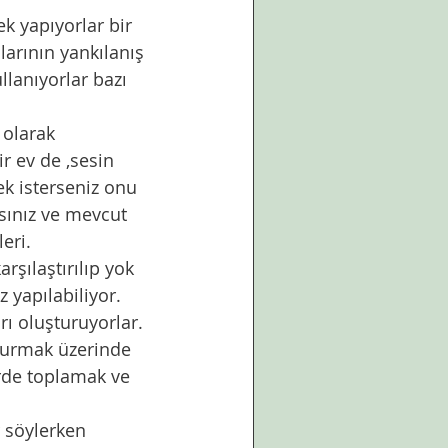
k yapıyorlar bir 
larının yankılanış 
lanıyorlar bazı 
 olarak 
r ev de ,sesin 
ek isterseniz onu 
rsınız ve mevcut 
eri. 
rşılaştırılıp yok 
z yapılabiliyor. 
arı oluşturuyorlar.
şturmak üzerinde 
erde toplamak ve 
 söylerken 