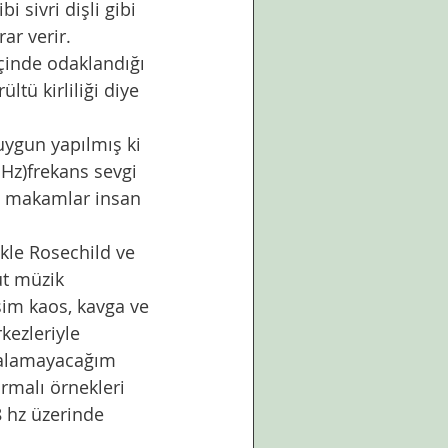
i sivri dişli gibi 
ar verir.  
içinde odaklandığı 
tü kirliliği diye 
uygun yapılmış ki 
 Hz)frekans sevgi 
an makamlar insan 
ikle Rosechild ve 
ut müzik 
şim kaos, kavga ve 
kezleriyle 
 alamayacağım 
ırmalı örnekleri 
 hz üzerinde 