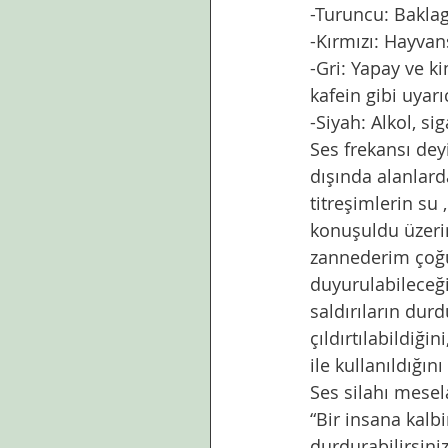
-Turuncu: Baklagi
-Kırmızı: Hayvans
-Gri: Yapay ve ki
kafein gibi uyarıc
-Siyah: Alkol, sig
Ses frekansı de
dışında alanlarda
titreşimlerin su 
konuşuldu üzerin
zannederim çoğu
duyurulabileceği
saldırıların durd
çıldırtılabildiğin
ile kullanıldığın
Ses silahı mesela
“Bir insana kalbi
durdurabilirsiniz