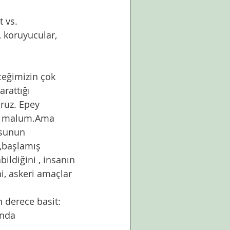
t vs.
, koruyucular, 
ceğimizin çok 
rattığı 
oruz. Epey 
or malum.Ama 
usunun 
p,başlamış 
bildiğini , insanın 
ini, askeri amaçlar 
n derece basit: 
ında 