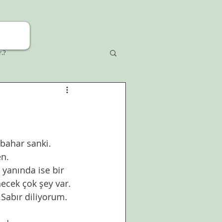
r.?
kbahar sanki. 
n. 
yanında ise bir 
necek çok şey var. 
Sabır diliyorum. 