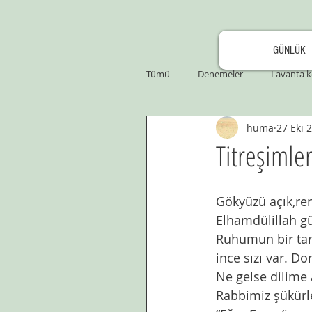
GÜNLÜK
Tümü
Denemeler
Lavanta k
hüma
27 Eki 
Titreşimler
Gökyüzü açık,renk
Elhamdülillah gü
Ruhumun bir tara
ince sızı var. Do
Ne gelse dilime 
Rabbimiz şükürler