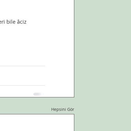
i bile âciz 
Hepsini Gör