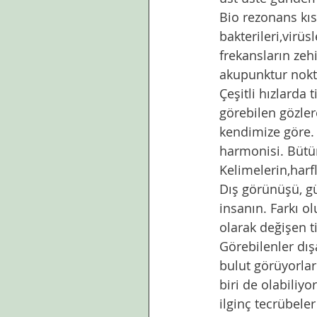
Bio rezonans kıs
bakterileri,virüs
frekansların zehi
akupunktur nokta
Çeşitli hızlarda 
görebilen gözler
kendimize göre.  
harmonisi. Bütün
Kelimelerin,harfl
Dış görünüşü, güz
insanın. Farkı o
olarak değişen ti
Görebilenler dışa
bulut görüyorlarm
biri de olabiliy
ilginç tecrübele