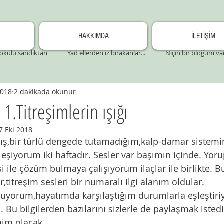
HAKKIMDA
İLETİŞİM
okulu sandıktan
Yad ellerden iz bırakanlar...
Niçin bir bloğum va
2018
2 dakikada okunur
 1.Titreşimlerin ışığı
7 Eki 2018
ış,bir türlü dengede tutamadığım,kalp-damar sistem
leşiyorum iki haftadır. Sesler var başımın içinde. Yoru
 ile çözüm bulmaya çalışıyorum ilaçlar ile birlikte. Bu
ar,titreşim sesleri bir numaralı ilgi alanım oldular. 
uyorum,hayatımda karşılaştığım durumlarla eşleştiriy
. Bu bilgilerden bazılarını sizlerle de paylaşmak isted
im olacak.