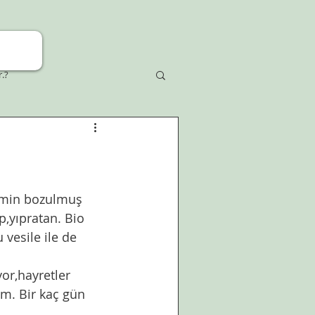
r.?
imin bozulmuş 
p,yıpratan. Bio 
 vesile ile de 
or,hayretler 
im. Bir kaç gün 