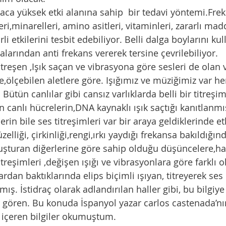
aca yüksek etki alanına sahip  bir tedavi yöntemi.Freka
leri,minarelleri, amino asitleri, vitaminleri, zararlı mad
rli etkilerini tesbit edebiliyor. Belli dalga boylarını ku
larından anti frekans vererek tersine çevrilebiliyor.
titreşen ,Işık saçan ve vibrasyona göre sesleri de olan v
e,ölçebilen aletlere göre. Işığımız ve müziğimiz var he
Bütün canlılar gibi cansız varlıklarda belli bir titreşim
 canlı hücrelerin,DNA kaynaklı ışık saçtığı kanıtlanmı
erin bile ses titreşimleri var bir araya geldiklerinde etk
elliği, çirkinliği,rengi,ırkı yaydığı frekansa bakıldığın
luşturan diğerlerine göre sahip olduğu düşüncelere,has
treşimleri ,değişen ışığı ve vibrasyonlara göre farklı o
rdan baktıklarında elips biçimli ışıyan, titreyerek ses 
ış. İstidraç olarak adlandırılan haller gibi, bu bilgiy
or gören. Bu konuda İspanyol yazar carlos castenada’nı
r içeren bilgiler okumuştum.  