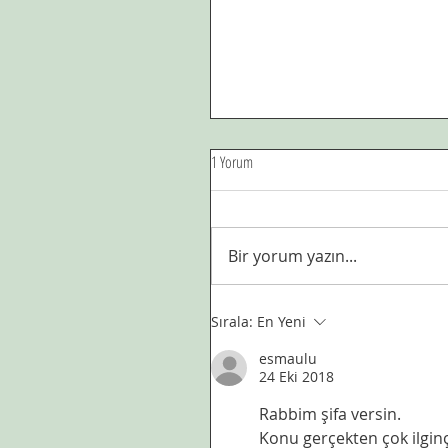
1 Yorum
Bir yorum yazın...
Sahte anılar,hayal kişilikler...
Sırala:
En Yeni
esmaulu
24 Eki 2018
Rabbim şifa versin.
Konu gerçekten çok ilginç