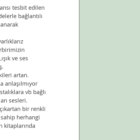
nsı tesbit edilen 
delerle bağlantılı 
llanarak 
arlıklarız 
rbirimizin 
,ışık ve ses 
ş. 
ileri artan. 
da anlaşılmıyor 
talıklara vb bağlı 
lan sesleri.
çıkartan bir renkli 
e sahip herhangi 
n kitaplarında 