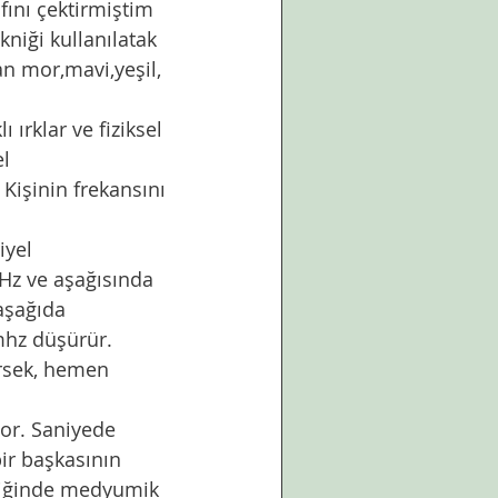
fını çektirmiştim 
kniği kullanılatak 
an mor,mavi,yeşil, 
ırklar ve fiziksel 
l 
Kişinin frekansını 
iyel 
Hz ve aşağısında 
aşağıda 
mhz düşürür.
irsek, hemen 
yor. Saniyede 
ir başkasının 
ndiğinde medyumik 