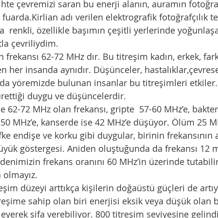
ihte çevremizi saran bu enerji alanın, auramın fotoğra
 fuarda.Kirlian adı verilen elektrografik fotoğrafçılık te
a  renkli, özellikle başımın çeşitli yerlerinde yoğunlaş
tla çevriliydim.
rekansı 62-72 MHz dır. Bu titreşim kadın, erkek, farklı 
n her insanda aynıdır. Düşünceler, hastalıklar,çevrese
da yöremizde bulunan insanlar bu titreşimleri etkiler. 
rettiği duygu ve düşüncelerdir.
 62-72 MHz olan frekansı, gripte  57-60 MHz’e, bakter
 50 MHz’e, kanserde ise 42 MHz’e düşüyor. Ölüm 25 M
fke endişe ve korku gibi duygular, birinin frekansının 
yük göstergesi. Aniden oluştuğunda da frekansı 12 
edenimizin frekans oranını 60 MHz’in üzerinde tutabil
 olmayız.
eşim düzeyi arttıkça kişilerin doğaüstü güçleri de artı
reşime sahip olan biri enerjisi eksik veya düşük olan b
leyerek şifa verebiliyor. 800 titreşim seviyesine geli