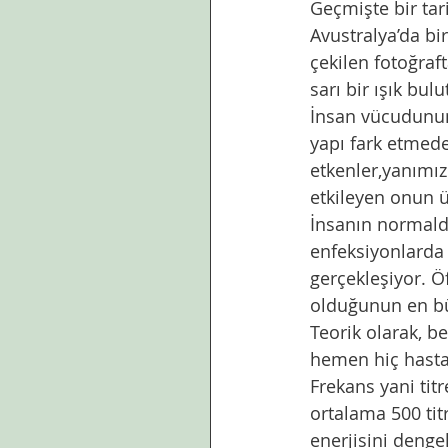
Geçmişte bir tar
Avustralya’da bir
çekilen fotoğraft
sarı bir ışık bulu
İnsan vücudunun f
yapı fark etmede
etkenler,yanımız
etkileyen onun ü
İnsanın normalde
enfeksiyonlarda
gerçekleşiyor. Ö
olduğunun en bü
Teorik olarak, b
hemen hiç hasta
Frekans yani titr
ortalama 500 tit
enerjisini denge