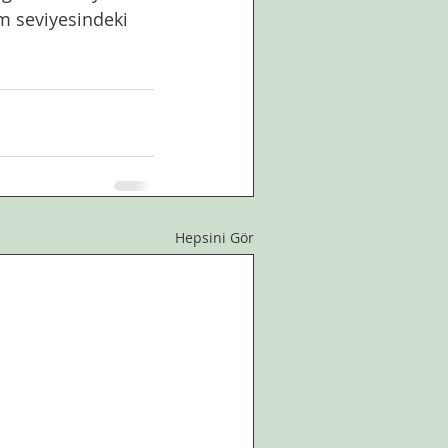
im seviyesindeki 
Hepsini Gör