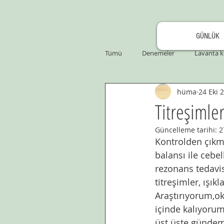
GÜNLÜK
Tümü
Denemeler
Lavanta k
hüma
24 Eki 
Titreşimler
Güncelleme tarihi:
2
Kontrolden çıkm
balansı ile cebel
rezonans tedavisi
titreşimler, ışıkl
Araştırıyorum,ok
içinde kalıyorum
üst üste gündem