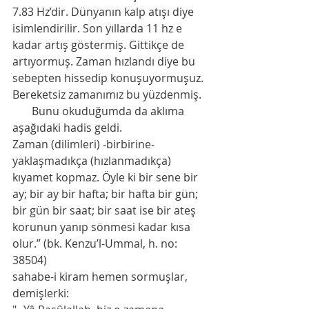
7.83 Hz’dir. Dünyanın kalp atışı diye 
isimlendirilir. Son yıllarda 11 hz e 
kadar artış göstermiş. Gittikçe de 
artıyormuş. Zaman hızlandı diye bu 
sebepten hissedip konuşuyormuşuz. 
Bereketsiz zamanımız bu yüzdenmiş. 
       Bunu okuduğumda da aklıma 
aşağıdaki hadis geldi. 
Zaman (dilimleri) -birbirine- 
yaklaşmadıkça (hızlanmadıkça) 
kıyamet kopmaz. Öyle ki bir sene bir 
ay; bir ay bir hafta; bir hafta bir gün; 
bir gün bir saat; bir saat ise bir ateş 
korunun yanıp sönmesi kadar kısa 
olur.” (bk. Kenzu’l-Ummal, h. no: 
38504)
sahabe-i kiram hemen sormuşlar, 
demişlerki: