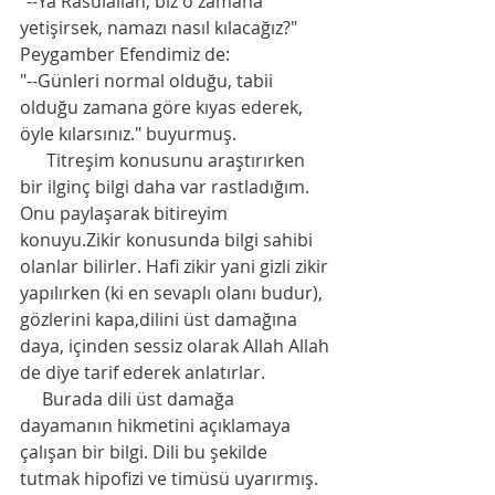
"--Yâ Rasûlallah, biz o zamana 
yetişirsek, namazı nasıl kılacağız?"
Peygamber Efendimiz de:
"--Günleri normal olduğu, tabii 
olduğu zamana göre kıyas ederek, 
öyle kılarsınız." buyurmuş.
      Titreşim konusunu araştırırken 
bir ilginç bilgi daha var rastladığım. 
Onu paylaşarak bitireyim 
konuyu.Zikir konusunda bilgi sahibi 
olanlar bilirler. Hafi zikir yani gizli zikir 
yapılırken (ki en sevaplı olanı budur), 
gözlerini kapa,dilini üst damağına 
daya, içinden sessiz olarak Allah Allah 
de diye tarif ederek anlatırlar.  
     Burada dili üst damağa 
dayamanın hikmetini açıklamaya 
çalışan bir bilgi. Dili bu şekilde 
tutmak hipofizi ve timüsü uyarırmış. 