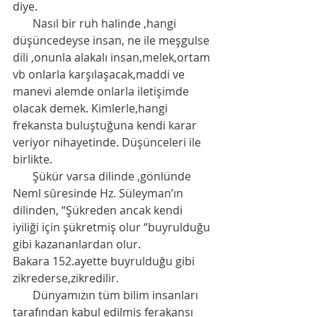
diye.
       Nasıl bir ruh halinde ,hangi 
düşüncedeyse insan, ne ile meşgulse 
dili ,onunla alakalı insan,melek,ortam 
vb onlarla karşılaşacak,maddi ve 
manevi alemde onlarla iletişimde 
olacak demek. Kimlerle,hangi 
frekansta buluştuğuna kendi karar 
veriyor nihayetinde. Düşünceleri ile 
birlikte.
       Şükür varsa dilinde ,gönlünde 
Neml sûresinde Hz. Süleyman’ın 
dilinden, “Şükreden ancak kendi 
iyiliği için şükretmiş olur “buyrulduğu 
gibi kazananlardan olur. 
Bakara 152.ayette buyrulduğu gibi 
zikrederse,zikredilir. 
       Dünyamızın tüm bilim insanları 
tarafından kabul edilmiş ferakansı 