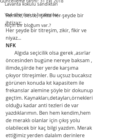
Güncelleme tarihi:
31 Eki 2018
Lavanta kokulu sandıktan
Yad ellerden iz bırakanlar...
Renkte, seste, ışıkta her şeyde bir 
ihtizaz;
Niçin bir bloğum var.?
Her şeyde bir titreşim, zikir, fikir ve 
niyaz...
NFK
       Algıda seçicilik olsa gerek ,asırlar 
öncesinden bugüne nereye baksam , 
ilimde,şiirde her yerde karşıma 
çıkıyor titreşimler. Bu uçsuz bucaksız 
görünen konuda kıt kapasitem ile 
frekanslar alemine şöyle bir dokunup 
geçtim. Kaynakları,detayları,örnekleri 
olduğu kadar anti tezleri de var 
yazdıklarımın. Ben hem kendim,hem 
de meraklı olanlar için çıkış yolu 
olabilecek bir kaç bilgi yazdım. Merak 
ettiğimiz yerden dalalım derinlere 