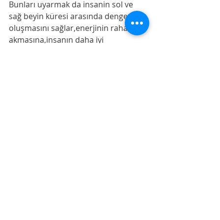
Bunları uyarmak da insanin sol ve 
sağ beyin küresi arasında denge 
oluşmasını sağlar,enerjinin rahat 
akmasına,insanın daha iyi 
düşünmesine ve kendini daha iyi 
hissetmesine yardımcı olurmuş . 
    Vaktiniz hayr olsun. 
Denemeler
Son Yazılar
Hepsini Gör