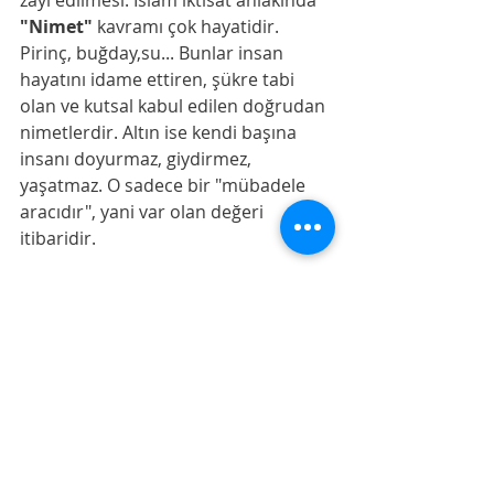
zayi edilmesi. İslam iktisat ahlakında 
"Nimet"
 kavramı çok hayatidir. 
Pirinç, buğday,su... Bunlar insan 
hayatını idame ettiren, şükre tabi 
olan ve kutsal kabul edilen doğrudan 
nimetlerdir. Altın ise kendi başına 
insanı doyurmaz, giydirmez, 
yaşatmaz. O sadece bir "mübadele 
aracıdır", yani var olan değeri 
itibaridir.
​   Yang Yexin, hergun sofralarında 
tonlarca gerçek pirinci çöpe atarken, 
altından pirincin peşinden koşan 
insanları toplum degerlendirmesine 
sundugunda nimetin heba edilerek 
insanlığın  metanin önünde diz 
çöküşünü sergiliyor. 