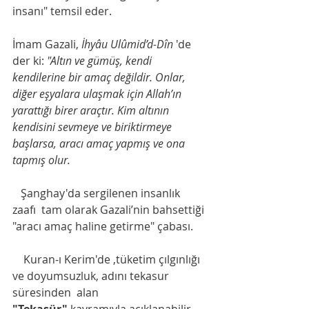
insanı" temsil eder. 
​İmam Gazali, 
İhyâu Ulûmid’d-Dîn
 'de 
der ki: 
"Altın ve gümüş, kendi 
kendilerine bir amaç değildir. Onlar, 
diğer eşyalara ulaşmak için Allah’ın 
yarattığı birer araçtır. Kim altının 
kendisini sevmeye ve biriktirmeye 
başlarsa, aracı amaç yapmış ve ona 
tapmış olur.
Şanghay'da sergilenen insanlık 
zaafı  tam olarak Gazali’nin bahsettiği 
"aracı amaç haline getirme" çabası. 
​    Kuran-ı Kerim'de ,tüketim çılgınlığı 
ve doyumsuzluk, adını tekasur 
süresinden  alan 