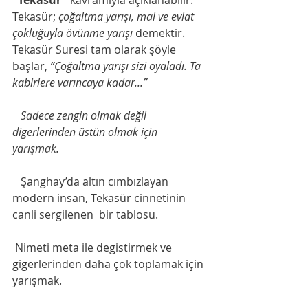
"Tekasür"
 kavramıyla açıklanabilir. 
Tekasür; 
çoğaltma yarışı, mal ve evlat 
çokluğuyla övünme yarışı
 demektir. 
Tekasür Suresi tam olarak şöyle 
başlar, 
“Çoğaltma yarışı sizi oyaladı. Ta 
kabirlere varıncaya kadar...”
   Sadece zengin olmak değil 
digerlerinden üstün olmak için 
yarışmak. 
​   Şanghay’da altın cımbızlayan 
modern insan, Tekasür cinnetinin 
canli sergilenen  bir tablosu.   
 Nimeti meta ile degistirmek ve 
gigerlerinden daha çok toplamak için 
yarışmak. 