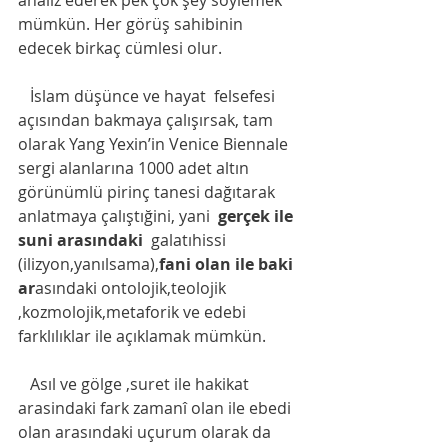
analiz ederek pek çok şey söylemek 
mümkün. Her görüş sahibinin 
edecek birkaç cümlesi olur.  
   İslam düşünce ve hayat  felsefesi 
açısından bakmaya çalışırsak, tam 
olarak Yang Yexin’in Venice Biennale 
sergi alanlarına 1000 adet altın 
görünümlü pirinç tanesi dağıtarak 
anlatmaya çalıştığini, yani 
 gerçek ile 
suni arasındaki  
galatıhissi 
(ilizyon,yanılsama),
fani olan ile baki 
ar
asındaki ontolojik,teolojik 
,kozmolojik,metaforik ve edebi 
farklılıklar ile açıklamak mümkün. 
   Asıl ve gölge ,suret ile hakikat 
arasindaki fark zamanî olan ile ebedi 
olan arasındaki uçurum olarak da  