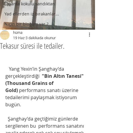
Lavanta kokulu sandıktan
Yad ellerden iz bırakanlar...
Niçin bir bloğum var.?
hüma
19 Haz
3 dakikada okunur
Tekasur süresi ile tedailer.
   Yang Yexin’in Şanghay’da 
gerçekleştirdiği  
"Bin Altın Tanesi" 
(Thousand Grains of 
Gold)
 performans sanatı üzerine 
tedailerimi paylaşmak istiyorum 
bugün. 
  Şanghay’da geçtiğimiz günlerde 
sergilenen bu  performans sanatını 