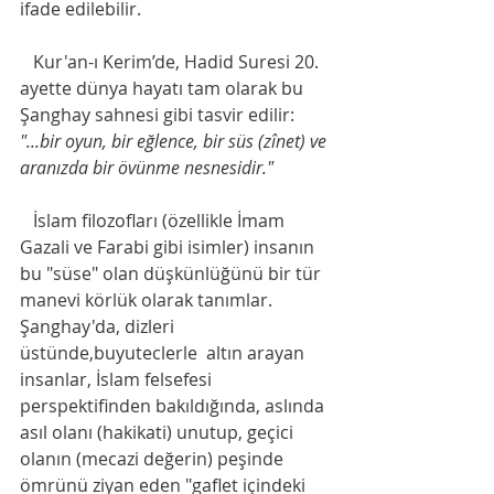
ifade edilebilir. 
   Kur'an-ı Kerim’de, Hadid Suresi 20. 
ayette dünya hayatı tam olarak bu 
Şanghay sahnesi gibi tasvir edilir: 
"...bir oyun, bir eğlence, bir süs (zînet) ve 
aranızda bir övünme nesnesidir."
​   İslam filozofları (özellikle İmam 
Gazali ve Farabi gibi isimler) insanın 
bu "süse" olan düşkünlüğünü bir tür 
manevi körlük olarak tanımlar. 
Şanghay'da, dizleri 
üstünde,buyuteclerle  altın arayan  
insanlar, İslam felsefesi 
perspektifinden bakıldığında, aslında 
asıl olanı (hakikati) unutup, geçici 
olanın (mecazi değerin) peşinde 
ömrünü ziyan eden "gaflet içindeki 