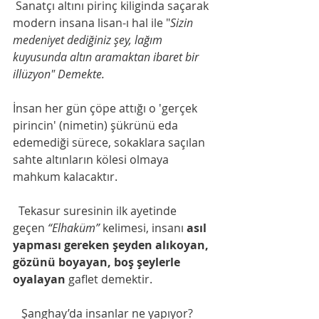
 Sanatçı altını pirinç kiliginda saçarak 
modern insana lisan-ı hal ile "
Sizin 
medeniyet dediğiniz şey, lağım 
kuyusunda altın aramaktan ibaret bir 
illüzyon" Demekte. 
İnsan her gün çöpe attığı o 'gerçek 
pirincin' (nimetin) şükrünü eda 
edemediği sürece, sokaklara saçılan 
sahte altınların kölesi olmaya 
mahkum kalacaktır.
  Tekasur suresinin ilk ayetinde  
geçen 
“Elhaküm”
 kelimesi, insanı 
asıl 
yapması gereken şeyden alıkoyan, 
gözünü boyayan, boş şeylerle 
oyalayan
 gaflet demektir.
​   Şanghay’da insanlar ne yapıyor? 