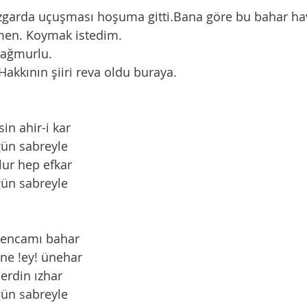
en. Koymak istedim. 
 yağmurlu. 
l Hakkının şiiri reva oldu buraya. 
in ahir-i kar 
gün sabreyle 
lur hep efkar 
 gün sabreyle
 encamı bahar 
ine !ey! ünehar 
erdin ızhar
 gün sabreyle