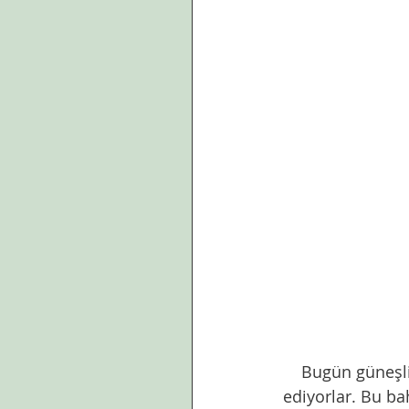
    Bugün güneşli bir hava var dışarda. İnsanlar banklara oturmuş güneşleniyor,sohbet 
ediyorlar. Bu ba