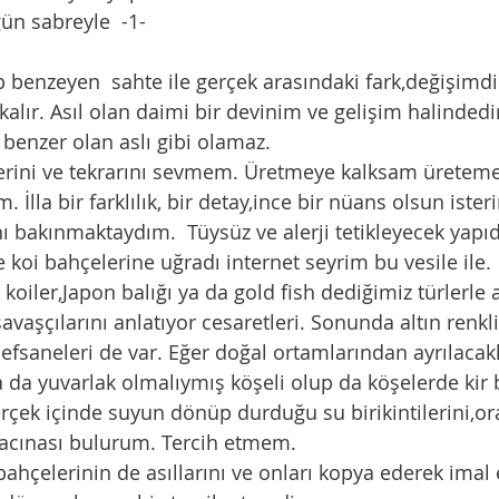
gün sabreyle  -1-
lır. Asıl olan daimi bir devinim ve gelişim halindedir
la benzer olan aslı gibi olamaz. 
 İlla bir farklılık, bir detay,ince bir nüans olsun ister
yvanı bakınmaktaydım.  Tüysüz ve alerji tetikleyecek yap
a ve koi bahçelerine uğradı internet seyrim bu vesile ile. 
avaşçılarını anlatıyor cesaretleri. Sonunda altın renkli
 efsaneleri de var. Eğer doğal ortamlarından ayrılacak
a da yuvarlak olmalıymış köşeli olup da köşelerde kir 
ı acınası bulurum. Tercih etmem. 