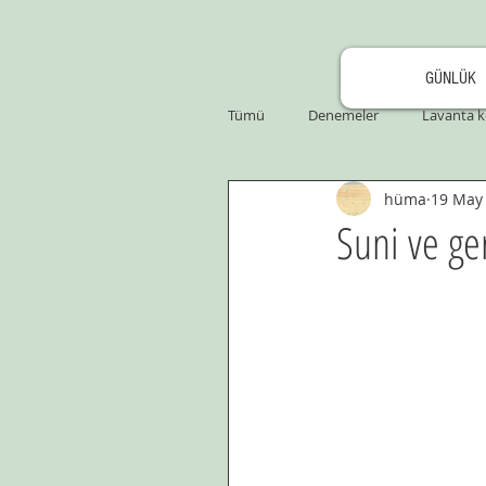
GÜNLÜK
Tümü
Denemeler
Lavanta k
hüma
19 May
Suni ve ge