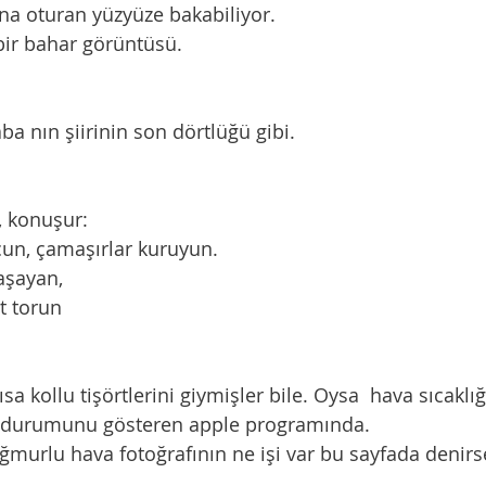
ına oturan yüzyüze bakabiliyor. 
ak bir bahar görüntüsü. 
aba nın şiirinin son dörtlüğü gibi.
z, konuşur:
 uçun, çamaşırlar kuruyun.
yaşayan,
at torun
 durumunu gösteren apple programında. 