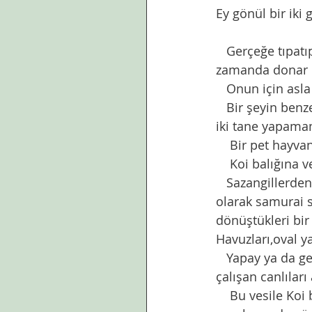
Ey gönül bir iki 
   Gerçeğe tıpatıp benzeyen  sahte ile gerçek arasındaki fark,değişimdir. Benzeyen 
zamanda donar ka
   Onun için as
   Bir şeyin benzerini ve tekrarını sevmem. Üretmeye kalksam üretemem. Aynı şeyden 
iki tane yapamam.
    Bir pet ha
    Koi balığın
   Sazangillerden koiler,Japon balığı ya da gold fish dediğimiz türlerle akraba.  Simgesel 
olarak samurai s
dönüştükleri bir
Havuzları,oval y
   Yapay ya da gerçek içinde suyun dönüp durduğu su birikintilerini,orada yaşamaya 
çalışan canlılar
    Bu vesile Koi bahçelerinin de asıllarını ve onları kopya ederek imal edilmiş ev 