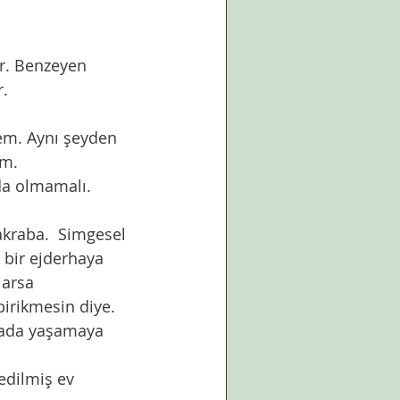
. 
im. 
ıda olmamalı.
 bir ejderhaya 
larsa 
birikmesin diye. 