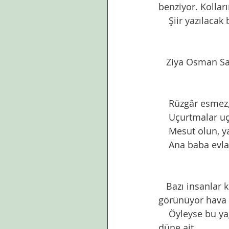
benziyor. Kollar
    Şiir yazılac
   Ziya Osman S
    Rüzgâr esme
    Uçurtmalar
    Mesut olun, 
    Ana baba evl
   Bazı insanlar kısa kollu tişörtlerini giymişler bile. Oysa  hava sıcaklığı 14 derece 
görünüyor hava
    Öyleyse bu yağmurlu hava fotoğrafının ne işi var bu sayfada denirse,bu fotoğraf 
düne ait. 