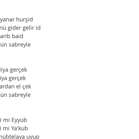
 yanar hurşid 
 gider gelir id 
karib baid
 gün sabreyle
liya gerçek 
liya gerçek 
ardan el çek 
 gün sabreyle
ti mi Eyyüb
ti mi Ya'kub
mübtelaya uyup