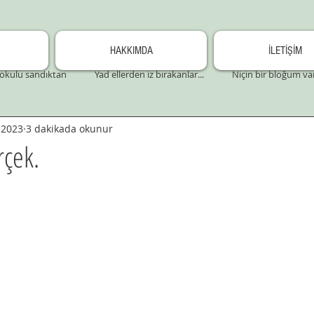
HAKKIMDA
İLETİŞİM
okulu sandıktan
Yad ellerden iz bırakanlar...
Niçin bir bloğum va
 2023
3 dakikada okunur
rçek.