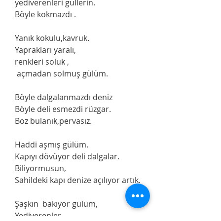
   yediverenleri güllerin.
   Böyle kokmazdı .
   Yanık kokulu,kavruk.
   Yaprakları yaralı,
   renkleri soluk ,
    açmadan solmuş gülüm.
   Böyle dalgalanmazdı deniz
   Böyle deli esmezdi rüzgar.
   Boz bulanık,pervasız.
   Haddi aşmış gülüm.
   Kapıyı dövüyor deli dalgalar.
   Biliyormusun,
   Sahildeki kapı denize açılıyor artık.
   Şaşkın  bakıyor gülüm,
   Yediverenler.