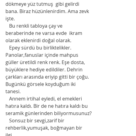
dökmeye yüz tutmuş  gibi gelirdi 
bana. Biraz hüzünlenirdim. Ama zevk 
işte.
   Bu renkli tabloya çay ve 
beraberinde ne varsa evde  ikram 
olarak eklenirdi doğal olarak.
   Epey sürdü bu birliktelikler. 
Panolar,fanuslar içinde mahpus  
güller üretildi renk renk. Eşe dosta, 
büyüklere hediye edildiler. Dehrin 
çarkları arasında eriyip gitti bir çoğu. 
Bugünkü görsele koyduğum iki 
tanesi.
   Annem irtihal eyledi, el emekleri 
hatıra kaldı. Bir de ne hatıra kaldı bu 
seramik günlerinden biliyormusunuz?
   Sonsuz bir sevgi,zarif bir 
rehberlik,yumuşak, boğmayan bir 
ilgi…