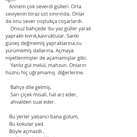
   Annem çok severdi gülleri. Orta 
seviyenin biraz üst sınırında. Onlar 
da onu sever coştukça coşarlardı.
    Onsuz bahçede  bu yaz güller yaralı 
yapraklı kıvrık,kavruktular. Sanki 
güneş değmemiş yapraklarına,su 
yürümemiş dallarına. Açmaya 
niyetlenmişler de açamamışlar gibi. 
    Yanlız gül melül, mahzun. Onların 
hüznü hiç uğramamış  diğerlerine.  
    Bahçe dile gelmiş, 
    Sarı çiçek misali, hal arz eder,
    ahvalden sual eder. 
   Bu yerler yabancı bana gülüm,
   Bu kokular yad.
   Böyle açmazdı ,