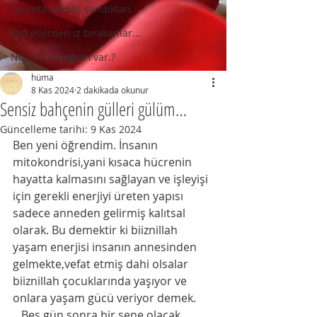
Lavanta kokulu sandıktan
Yad ellerden iz bırakanlar...
Niçin bir bloğum var.?
hüma
8 Kas 2024
2 dakikada okunur
Sensiz bahçenin gülleri gülüm…
Güncelleme tarihi:
9 Kas 2024
Ben yeni öğrendim. İnsanın 
mitokondrisi,yani kısaca hücrenin 
hayatta kalmasını sağlayan ve işleyişi 
için gerekli enerjiyi üreten yapısı 
sadece anneden gelirmiş kalıtsal 
olarak. Bu demektir ki biiznillah 
yaşam enerjisi insanın annesinden 
gelmekte,vefat etmiş dahi olsalar 
biiznillah çocuklarında yaşıyor ve 
onlara yaşam gücü veriyor demek.
   Beş gün sonra bir sene olacak 