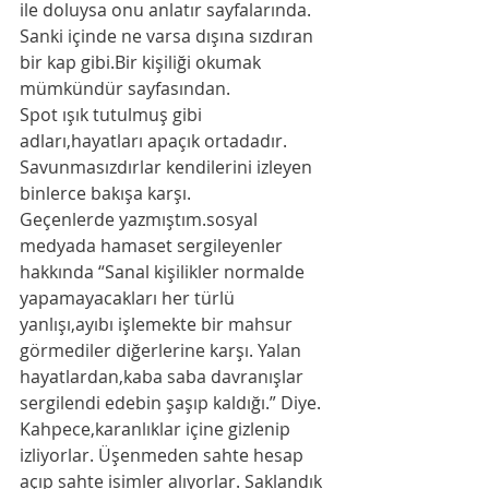
ile doluysa onu anlatır sayfalarında. 
Sanki içinde ne varsa dışına sızdıran 
bir kap gibi.Bir kişiliği okumak 
mümkündür sayfasından. 
Spot ışık tutulmuş gibi 
adları,hayatları apaçık ortadadır. 
Savunmasızdırlar kendilerini izleyen 
binlerce bakışa karşı. 
Geçenlerde yazmıştım.sosyal 
medyada hamaset sergileyenler 
hakkında “Sanal kişilikler normalde 
yapamayacakları her türlü 
yanlışı,ayıbı işlemekte bir mahsur 
görmediler diğerlerine karşı. Yalan 
hayatlardan,kaba saba davranışlar 
sergilendi edebin şaşıp kaldığı.” Diye. 
Kahpece,karanlıklar içine gizlenip 
izliyorlar. Üşenmeden sahte hesap 
açıp sahte isimler alıyorlar. Saklandık 