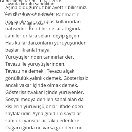
Güncelleme tarihi:
10 Kas 2018
Lavanta kokulu sandıktan
Aşina olduğumuz bir ayettir bilirsiniz. 
Yad ellerden iz bırakanlar...
Furkan suresi  63.ayet. Rahman’ın 
tevazu ile yürüyen has kullarından 
Niçin bir bloğum var.?
bahseder. Kendilerine laf attığında 
cahiller,onlara selam deyip geçen.
Has kullardan,onların yürüyüşünden 
başlar ilk anlatmaya. 
Yürüyüşlerinden tanınırlar der. 
Tevazu ile yürüyüşlerinden.
Tevazu ne demek . Tevazu alçak 
gönüllülük,yalınlık demek. Gösterişsiz 
ancak vakar içinde olmak demek. 
Gösterişsiz,vakar içinde yürüyenler.
Sosyal medya denilen sanal alan da 
kişilerin yürüyüşü,onları ifade eden 
sayfalarıdır. Ayna gibidir o sayfalar 
sahibini yansıtırlar takip edenlere. 
Dağarcığında ne varsa,gündemi ne 