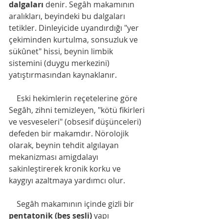
dalgaları
 denir. Segâh makamının 
aralıkları, beyindeki bu dalgaları 
tetikler. Dinleyicide uyandırdığı "yer 
çekiminden kurtulma, sonsuzluk ve 
sükûnet" hissi, beynin limbik 
sistemini (duygu merkezini) 
yatıştırmasından kaynaklanır.
    Eski hekimlerin reçetelerine göre 
Segâh, zihni temizleyen, "kötü fikirleri 
ve vesveseleri" (obsesif düşünceleri) 
defeden bir makamdır. Nörolojik 
olarak, beynin tehdit algılayan 
mekanizması amigdalayı 
sakinleştirerek kronik korku ve 
kaygıyı azaltmaya yardımcı olur.
    Segâh makamının içinde gizli bir 
pentatonik (beş sesli)
 yapı 