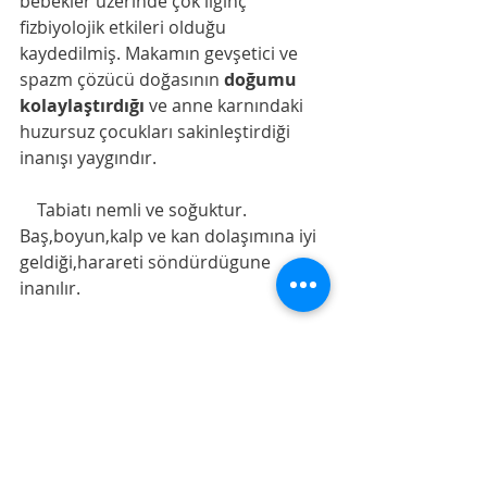
bebekler üzerinde çok ilginç 
fizbiyolojik etkileri olduğu 
kaydedilmiş. Makamın gevşetici ve 
spazm çözücü doğasının 
doğumu 
kolaylaştırdığı
 ve anne karnındaki 
huzursuz çocukları sakinleştirdiği 
inanışı yaygındır.
    Tabiatı nemli ve soğuktur. 
Baş,boyun,kalp ve kan dolaşımına iyi 
geldiği,harareti söndürdügune 
inanılır.
   Farsca kökenli olan Segâh 
kelimesi, tam çevirisiyle "Üçüncü 
yer / Üçüncü perde" anlamına gelir 
(Se: Üç, Gâh: Perde/Yer). Türk 
müziği ses sistemindeki ana 
perdeler sıralandığında, Rast 