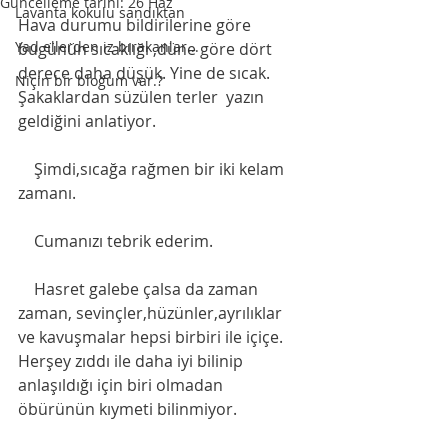
Güncelleme tarihi:
26 Haz
Lavanta kokulu sandıktan
Hava durumu bildirilerine göre 
Yad ellerden iz bırakanlar...
bugünün sıcaklığı ,düne göre dört 
derece daha düşük. Yine de sıcak. 
Niçin bir bloğum var.?
Şakaklardan süzülen terler  yazın 
geldiğini anlatiyor.
    Şimdi,sıcağa rağmen bir iki kelam 
zamanı. 
    Cumanızı tebrik ederim.    
    Hasret galebe çalsa da zaman 
zaman, sevinçler,hüzünler,ayrılıklar 
ve kavuşmalar hepsi birbiri ile içiçe. 
Herşey zıddı ile daha iyi bilinip 
anlaşıldığı için biri olmadan 
öbürünün kıymeti bilinmiyor. 