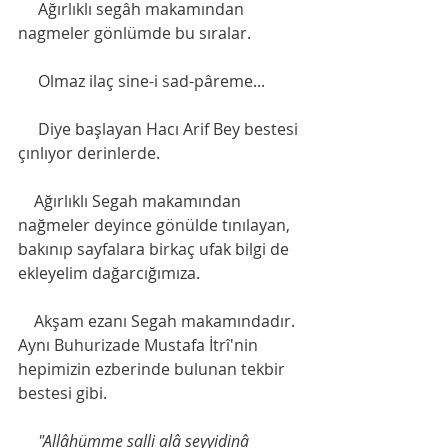
     Ağırlıklı segâh makamından 
nagmeler gönlümde bu sıralar. 
     Olmaz ilaç sine-i sad-pâreme...
     Diye başlayan Hacı Arif Bey bestesi 
çınlıyor derinlerde. 
    Ağırlıklı Segah makamından 
nağmeler deyince gönülde tınılayan, 
bakınıp sayfalara birkaç ufak bilgi de 
ekleyelim dağarcığımıza.
    Akşam ezanı Segah makamındadır. 
Aynı Buhurizade Mustafa İtrî'nin 
hepimizin ezberinde bulunan tekbir 
bestesi gibi.
    "Allâhümme salli alâ seyyidinâ 