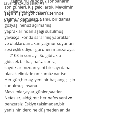
      Yağmurlu ve soğuk sonbaharın 
Lavanta kokulu sandıktan
son günleri. Kış geldi artık. Mevsimini 
Yad ellerden iz bırakanlar...
şaşırmış gül goncaları üzerinde 
yağmur damlaları. Sanki, bir damla 
Niçin bir bloğum var.?
gözyaşı,henüz açılmamış 
yapraklarından aşağı süzülmüş 
yavaşça. Fonda sararmış yapraklar 
ve oluklardan akan yağmur suyunun 
sesi eşlik ediyor görünen manzaraya. 
     2108 in son ayı. Su gibi akıp 
gidecek bir kaç hafta sonra, 
saydıklarımızdan yeni bir sayı daha 
olacak elimizde ömrümüz var ise. 
Her gün,her ay, yeni bir başlangıç için 
sunulmuş insana. 
Mevsimler,aylar,günler,saatler. 
Nefesler, aldığımız her nefes yeni ve 
benzersiz. Eskiye takılmadan,bir 
yenisinin derdine düşmeden an da 