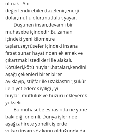
olmak...Anı 
değerlendirebilen,tazelenir,enerji 
dolar,mutlu olur,mutluluk yayar. 
       Düşünen insan,devamlı bir 
muhasebe içindedir.Bu,zaman 
içindeki yeni kilometre 
taşları,seyrüsefer içindeki insana 
fırsat sunar hayatından eklemek ve 
çıkartmak istedikleri ile alakalı. 
Kötüleri,kötü huyları,hataları,kendini 
aşağı çekenleri birer birer 
ayıklayıp,istiğfar ile uzaklaştırır,şükür 
ile niyet ederek iyiliği ,iyi 
huyları,mutluluk ve huzuru ekleyerek 
yükselir. 
       Bu muhasebe esnasında ne yöne 
bakıldığı önemli. Dünya işlerinde 
aşağı,ahirete yönelik işlerde 
yukarı,insan söz konu olduğunda da 