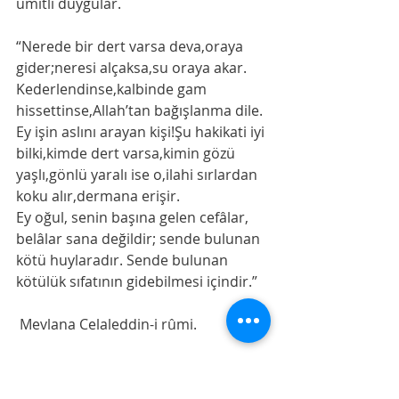
ümitli duygular.
“Nerede bir dert varsa deva,oraya 
gider;neresi alçaksa,su oraya akar. 
Kederlendinse,kalbinde gam 
hissettinse,Allah’tan bağışlanma dile.
Ey işin aslını arayan kişi!Şu hakikati iyi 
bilki,kimde dert varsa,kimin gözü 
yaşlı,gönlü yaralı ise o,ilahi sırlardan 
koku alır,dermana erişir.
Ey oğul, senin başına gelen cefâlar, 
belâlar sana değildir; sende bulunan 
kötü huylaradır. Sende bulunan 
kötülük sıfatının gidebilmesi içindir.”
 Mevlana Celaleddin-i rûmi.
Denemeler