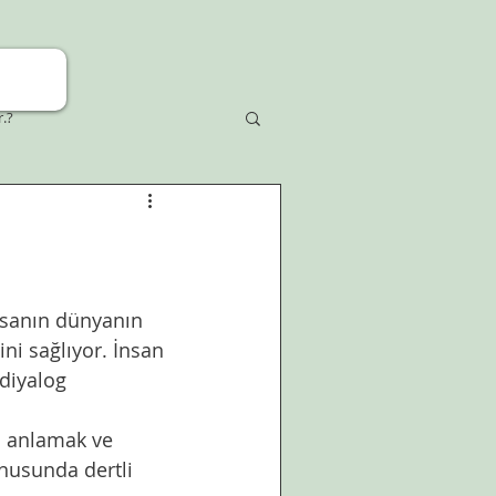
r.?
insanın dünyanın 
ini sağlıyor. İnsan 
 diyalog 
 anlamak ve 
nusunda dertli 