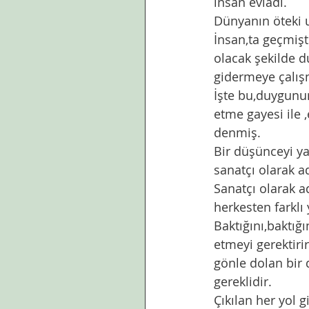
insan evladı. 
Dünyanın öteki u
İnsan,ta geçmişt
olacak şekilde d
gidermeye çalış
İşte bu,duygunun
etme gayesi ile 
denmiş. 
Bir düşünceyi ya 
sanatçı olarak ad
Sanatçı olarak a
herkesten farklı 
Baktığını,baktığ
etmeyi gerektirir
gönle dolan bir 
gereklidir. 
Çıkılan her yol g