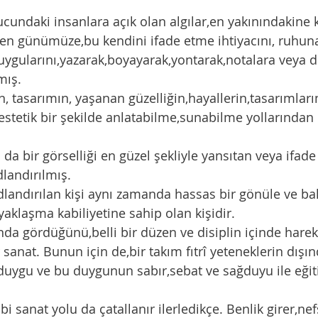
cundaki insanlara açık olan algılar,en yakınındakine ka
en günümüze,bu kendini ifade etme ihtiyacını, ruhuna
uygularını,yazarak,boyayarak,yontarak,notalara veya d
mış. 
, tasarımın, yaşanan güzelliğin,hayallerin,tasarımları
,estetik bir şekilde anlatabilme,sunabilme yollarından 
da bir görselliği en güzel şekliyle yansıtan veya ifade
landırılmış. 
dlandırılan kişi aynı zamanda hassas bir gönüle ve bak
yaklaşma kabiliyetine sahip olan kişidir. 
ında gördüğünü,belli bir düzen ve disiplin içinde harek
 sanat. Bunun için de,bir takım fıtrî yeteneklerin dışı
duygu ve bu duygunun sabır,sebat ve sağduyu ile eğit
ibi sanat yolu da çatallanır ilerledikçe. Benlik girer,nef