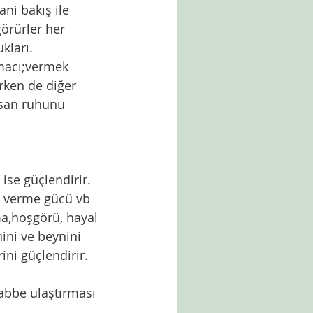
ani bakış ile 
örürler her 
kları.
macı;vermek 
rken de diğer 
nsan ruhunu 
ise güçlendirir. 
r verme gücü vb 
ma,hoşgörü, hayal 
ni ve beynini 
ni güçlendirir. 
abbe ulaştırması 