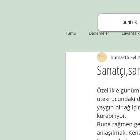
GÜNLÜK
Tümü
Denemeler
Lavanta k
hüma
16 Eyl 
Sanatçı,san
Özellikle günümü
öteki ucundaki di
yaygın bir ağ içi
kurabiliyor. 
Buna rağmen geç
anlaşılmak. Kend