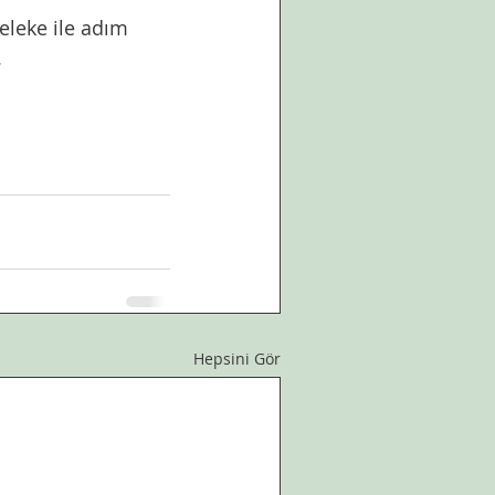
eleke ile adım 
.
Hepsini Gör