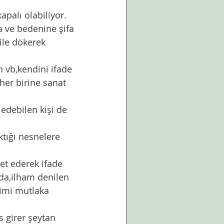
palı olabiliyor. 
 ve bedenine şifa 
ile dökerek 
n vb,kendini ifade 
her birine sanat 
 edebilen kişi de 
tığı nesnelere 
et ederek ifade 
nda,ilham denilen 
imi mutlaka 
s girer şeytan 