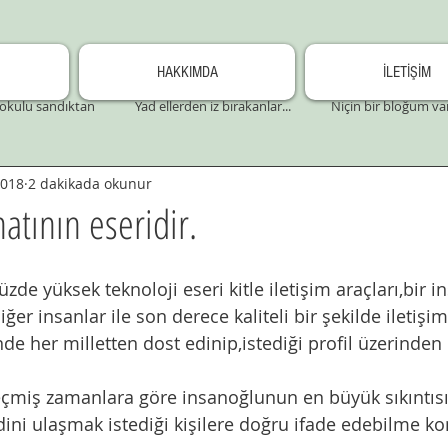
HAKKIMDA
İLETİŞİM
okulu sandıktan
Yad ellerden iz bırakanlar...
Niçin bir bloğum va
2018
2 dakikada okunur
atının eseridir.
zde yüksek teknoloji eseri kitle iletişim araçları,bir 
ğer insanlar ile son derece kaliteli bir şekilde iletişim
nde her milletten dost edinip,istediği profil üzerinden
miş zamanlara göre insanoğlunun en büyük sıkıntısı
ini ulaşmak istediği kişilere doğru ifade edebilme ko