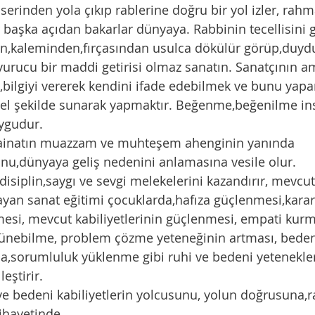
 Eserinden yola çıkıp rablerine doğru bir yol izler, rahm
r başka açıdan bakarlar dünyaya. Rabbinin tecellisini g
en,kaleminden,fırçasından usulca dökülür görüp,duydu
urucu bir maddi getirisi olmaz sanatın. Sanatçının a
,bilgiyi vererek kendini ifade edebilmek ve bunu yapa
zel şekilde sunarak yapmaktır. Beğenme,beğenilme i
ygudur. 
kainatın muazzam ve muhteşem ahenginin yanında 
ğunu,dünyaya geliş nedenini anlamasına vesile olur. 
disiplin,saygı ve sevgi melekelerini kazandırır, mevcut 
ayan sanat eğitimi çocuklarda,hafıza güçlenmesi,kara
şmesi, mevcut kabiliyetlerinin güçlenmesi, empati kur
şünebilme, problem çözme yeteneğinin artması, bedeni
a,sorumluluk yüklenme gibi ruhi ve bedeni yetenekleri
leştirir.
ve bedeni kabiliyetlerin yolcusunu, yolun doğrusuna,r
ihayetinde. 