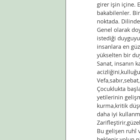
girer işin içine.
bakabilenler. Bi
noktada. Dilind
Genel olarak doy
istediği duyguyu
insanlara en gü
yükselten bir du
Sanat, insanın 
acizliğini,kullu
Vefa,sabır,sebat,
Çocuklukta başl
yetilerinin geli
kurma,kritik dü
daha iyi kullanm
Zarifleştirir,güzel
Bu gelişen ruhî 
beklenir yolun n