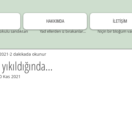
HAKKIMDA
İLETİŞİM
okulu sandıktan
Yad ellerden iz bırakanlar...
Niçin bir bloğum va
2021
2 dakikada okunur
y yıkıldığında…
0 Kas 2021