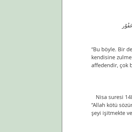
ٰفُوٌر
“Bu böyle. Bir de
kendisine zulmed
affedendir, çok 
   Nisa suresi 14
“Allah kötü sözü
şeyi işitmekte ve