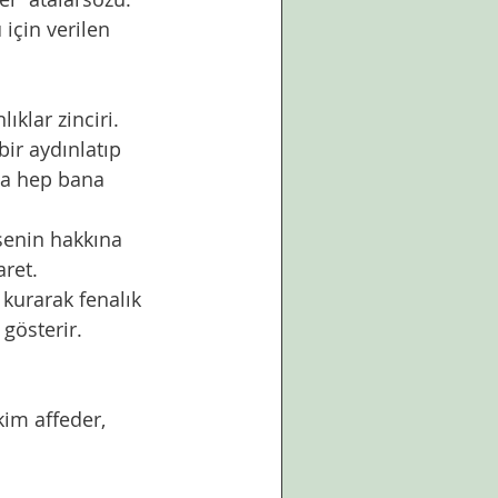
için verilen  
ir aydınlatıp 
na hep bana 
ret. 
gösterir. 