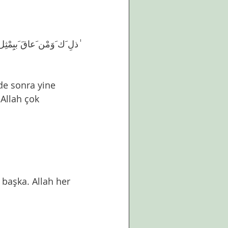
ذلِ َك َوَمْن َعاقَ َببِِمْثِل 
 de sonra yine 
Allah çok 
başka. Allah her 