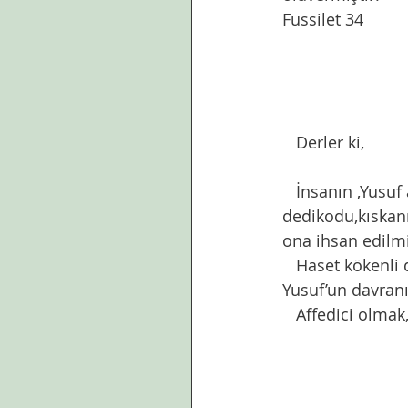
Fussilet 34
   Derler ki,
   İnsanın ,Yusuf as misali   hakaret, değer bilmeme, vefasızlık, ihanet, 
dedikodu,kıskanma
ona ihsan edilmiş
   Haset kökenli davranışlara uğradığında ,bu davranışlara nasıl cevap vereceği  de hz 
Yusuf’un davranış
   Affedici olm