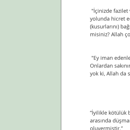
 "İçinizde fazilet ve servet sahipleri kendi akrabalarına, öksüzlere, biçarelere ve Allah 
yolunda hicret 
(kusurlarını) bağ
misiniz? Allah ç
 "Ey iman edenler! Eşlerinizden ve çocuklarınızdan size düşmanlık edenler olur. 
Onlardan sakının
yok ki, Allah da 
“İyilikle kötülük
arasında düşman
oluvermiştir.” 