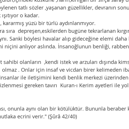
lenen tatlı sözler ,yaşanan güzellikler, devranın sonu 
 ışıtıyor o kadar. 
ş ki, kararmış yüzü bir türlü aydınlanmıyor.
ı. Sanki böylesi havalar alıp gideceğine elemi daha b
i niçini anlıyor aslında. İnsanoğlunun benliği, rabbe
 olmaz . Onlar için insaf ve vicdan birer kelimeden iba
izlenmesi gereken tavırı  Kuran-ı Kerim ayetleri ile yol 
utlaka ecrini verir." (Şûrâ 42/40)