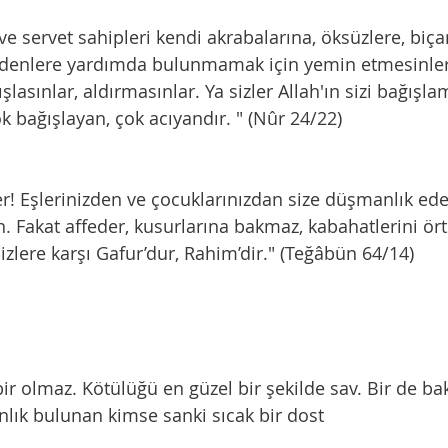
edenlere yardımda bulunmamak için yemin etmesinler
ışlasınlar, aldırmasınlar. Ya sizler Allah'ın sizi bağışl
ok bağışlayan, çok acıyandır. " (Nûr 24/22)
. Fakat affeder, kusurlarına bakmaz, kabahatlerini ört
sizlere karşı Gafur’dur, Rahim’dir." (Teğâbün 64/14)
 bir olmaz. Kötülüğü en güzel bir şekilde sav. Bir de bak
lık bulunan kimse sanki sıcak bir dost