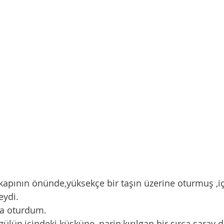
di.       
ına oturdum. 