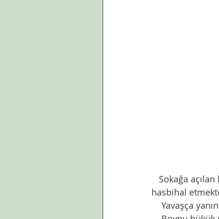
   Sokağa açılan kapının önünde,yüksekçe bir taşın üzerine oturmuş ,içindeki  küskün ile 
hasbihal etmektey
    Yavaşça yan
    Boynu bükük gülün,içindeki küsküne ,narin,kırılgan bir sırça saray der  atalarsözü. 