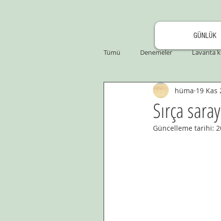
GÜNLÜK
Tümü
Denemeler
Lavanta k
hüma
19 Kas 
Sırça sara
Güncelleme tarihi:
2