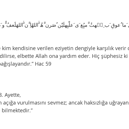
َما ُعوقِ َب ِبٖھثُ َّمبُِغ َى َعلَْیِھلَیَْن ُصَرن َّھُ ّٰاللهُاِ َّن ّٰاللهَلََعفُ ٌّو َغ
 kim kendisine verilen eziyetin dengiyle karşılık verir
ilirse, elbette Allah ona yardım eder. Hiç şüphesiz ki 
bağışlayandır.” Hac 59
8. Ayette,
n açığa vurulmasını sevmez; ancak haksızlığa uğrayan 
 bilmektedir.”