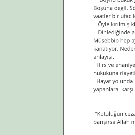
Boşuna değil. Söy
vaatler bir ufacık
   Öyle kırılmı
   Dinlediğinde ara sıra  depreşen,eskilerden bugüne tekrarlanan kırgınlıklar zinciri. 
Müsebbib hep ayn
kanatıyor. Neden
anlayışı. 
  Hırs ve enaniyet sahibi olanların  ,kendi istek ve arzuları dışında kimsenin hakkına 
hukukuna riayeti
  Hayat yolunda insanlar ile iletişimini kendi benlik merkezi üzerinden kurarak fenalık 
yapanlara  karşı 
 "Kötülüğün cezası, onunla aynı olan bir kötülüktür. Bununla beraber kim affeder, 
barışırsa Allah m